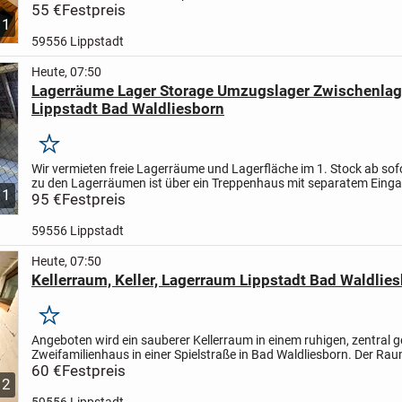
Lagerzwecken genutzt werden.
55 €
Festpreis
Der Kellerraum...
1
59556 Lippstadt
Heute, 07:50
Lagerräume Lager Storage Umzugslager Zwischenlag
Lippstadt Bad Waldliesborn
Merken
Wir vermieten freie Lagerräume und Lagerfläche im 1. Stock ab sof
zu den Lagerräumen ist über ein Treppenhaus mit separatem Eing
1
Hof.
95 €
Das Lager hat ca. 20 qm Grundfläche,...
Festpreis
59556 Lippstadt
Heute, 07:50
Kellerraum, Keller, Lagerraum Lippstadt Bad Waldlie
Merken
Angeboten wird ein sauberer Kellerraum in einem ruhigen, zentral 
Zweifamilienhaus in einer Spielstraße in Bad Waldliesborn. Der Ra
Lagerzwecken genutzt werden.
60 €
Festpreis
Der Kellerraum...
2
59556 Lippstadt