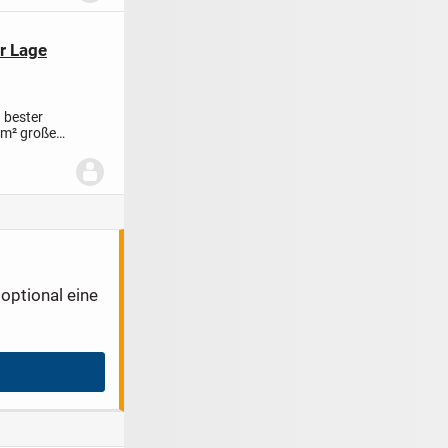
r Lage
 bester
 m² großen
optional eine