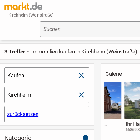
Kirchheim (Weinstraße)
Suchen
3 Treffer
Immobilien kaufen in Kirchheim (Weinstraße)
Galerie
Kaufen
schließen
Kirchheim
schließen
zurücksetzen
Haus mit
Lebensräume neu
Großzügiges,
Wintergarten und
definiert - Bien-
elegantes
54309 Newel
66879 Kottweiler-
67307 Göllheim
Schwanden
Carport, Preis inkl.
Zenker's EDITION
Einfamilienha
Kategorie