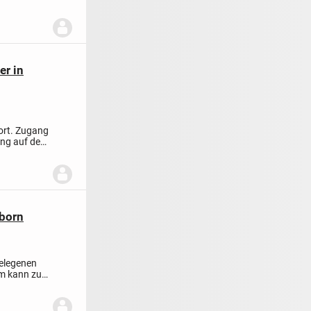
er in
ort.
Zugang
ang auf dem
sborn
gelegenen
um kann zu