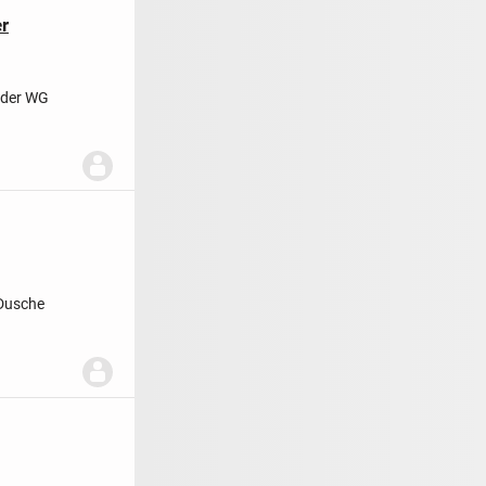
r
oder WG
 Dusche