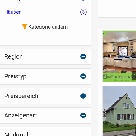
Grundstück
145 Ihr neues
Sauna, überda
Zuhause
Terrasse &
Häuser
(3)
Nutzgarten
Kategorie ändern
Region
Preistyp
Preisbereich
Anzeigenart
Merkmale