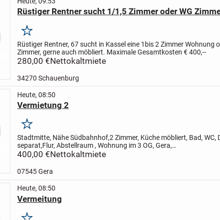
Heute, 09:53
Rüstiger Rentner sucht 1/1,5 Zimmer oder WG Zimme
Merken
Rüstiger Rentner, 67 sucht in Kassel eine 1bis 2 Zimmer Wohnung 
Zimmer, gerne auch möbliert. Maximale Gesamtkosten € 400,--
280,00 €
Nettokaltmiete
34270 Schauenburg
Heute, 08:50
Vermietung 2
Merken
Stadtmitte, Nähe Südbahnhof,
2 Zimmer, Küche möbliert, Bad, WC,
separat,
Flur, Abstellraum , Wohnung im 3 OG, Gera,
(Waschmaschinenanschluss)
400,00 €
Nettokaltmiete
Keller separat,
07545 Gera
Heute, 08:50
Vermeitung