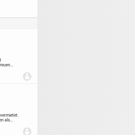
t und Stil
Traumhaus in
Oberhausen an der
Nahe
t
freuen
 vermietet.
en als