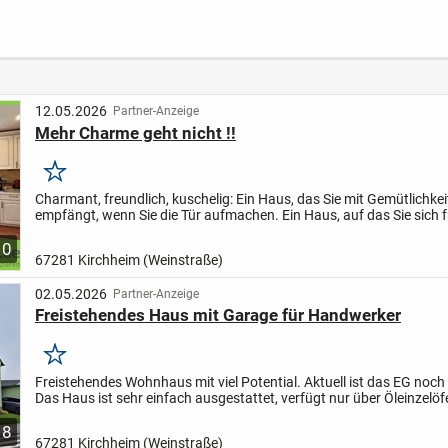
chter
Zukunf
12.05.2026
Partner-Anzeige
Mehr Charme geht nicht !!
Merken
Charmant, freundlich, kuschelig: Ein Haus, das Sie mit Gemütlichkei
empfängt, wenn Sie die Tür aufmachen. Ein Haus, auf das Sie sich 
werden, wenn Sie abends nach der Arbeit die Tür aufschließe...
10
67281 Kirchheim (Weinstraße)
02.05.2026
Partner-Anzeige
Freistehendes Haus mit Garage für Handwerker
Merken
Freistehendes Wohnhaus mit viel Potential. Aktuell ist das EG noch
Das Haus ist sehr einfach ausgestattet, verfügt nur über Öleinzelöf
Heizung und bedarf einer vollständigen...
8
67281 Kirchheim (Weinstraße)