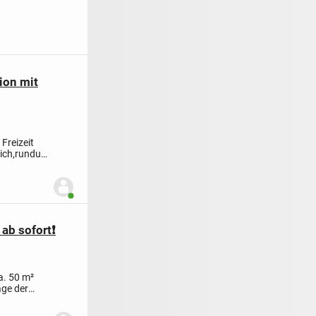
ion mit
 Freizeit
lich,rundum
Benutzer ist online
ab sofort❗️
a. 50 m²
age der