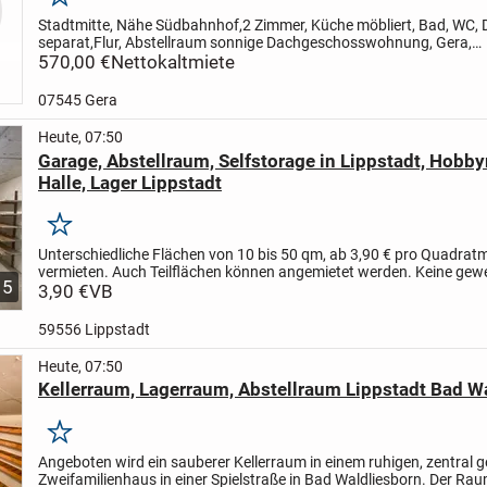
Merken
Stadtmitte, Nähe Südbahnhof,
2 Zimmer, Küche möbliert, Bad, WC,
separat,
Flur, Abstellraum sonnige Dachgeschosswohnung, Gera,
(Waschmaschinenanschluss)
570,00 €
Nettokaltmiete
Dachboden pp. Keller separat,
07545 Gera
Heute, 07:50
Garage, Abstellraum, Selfstorage in Lippstadt, Hobb
Halle, Lager Lippstadt
Merken
Unterschiedliche Flächen von 10 bis 50 qm, ab 3,90 € pro Quadrat
vermieten. Auch Teilflächen können angemietet werden.
Keine gewe
5
Nutzung möglich.
3,90 €
VB
Nur private Nutzung. Keine...
59556 Lippstadt
Heute, 07:50
Kellerraum, Lagerraum, Abstellraum Lippstadt Bad W
Merken
Angeboten wird ein sauberer Kellerraum in einem ruhigen, zentral 
Zweifamilienhaus in einer Spielstraße in Bad Waldliesborn. Der Ra