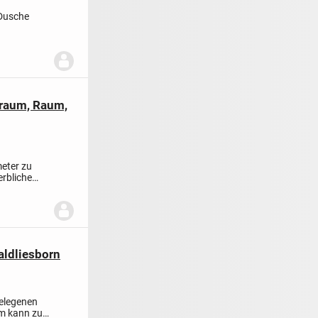
 Dusche
yraum, Raum,
meter zu
rbliche
aldliesborn
gelegenen
um kann zu