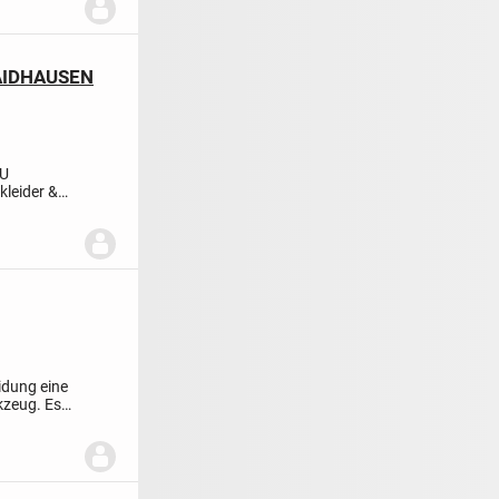
AIDHAUSEN
ZU
leider &
Sehr
idung eine
kzeug. Es