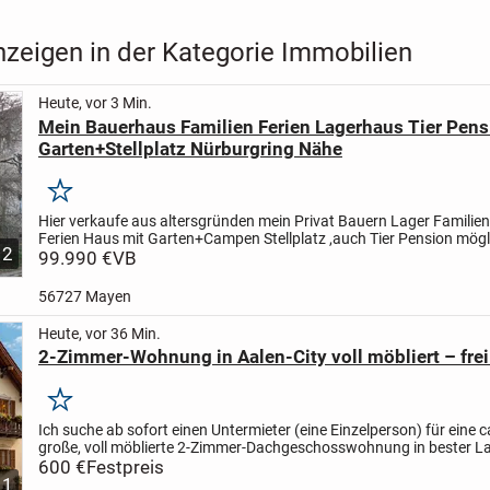
nzeigen in der Kategorie Immobilien
Heute, vor 3 Min.
Mein Bauerhaus Familien Ferien Lagerhaus Tier Pens
Garten+Stellplatz Nürburgring Nähe
Merken
Hier verkaufe aus altersgründen mein Privat Bauern Lager Familien
Ferien Haus mit Garten+Campen Stellplatz ,auch Tier Pension mög
2
Grundstück 205 qm+mehr möglich,Haus 100qm,9...
99.990 €
VB
56727 Mayen
Heute, vor 36 Min.
2-Zimmer-Wohnung in Aalen-City voll möbliert – frei 
Merken
Ich suche ab sofort einen Untermieter (eine Einzelperson) für eine c
große, voll möblierte 2-Zimmer-Dachgeschosswohnung in bester L
Aalen-City.
600 €
Festpreis
Top-Lage
* Nur ca. 150 m zum Rathaus...
1