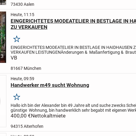
73430 Aalen
Heute, 11:15
EINGERICHTETES MODEATELIER IN BESTLAGE IN H
ZU VERKAUFEN
Merken
EINGERICHTETES MODEATELIER IN BESTLAGE IN HAIDHAUSEN 
VERKAUFEN
LEISTUNGEN
Änderungen & Maßanfertigung & Brautk
3
Eigenes Design
VB
KUNDSCHAFT
Stammkundschaft vorhanden.
LAGE:
zentral in...
81667 München
Heute, 09:59
Handwerker m49 sucht Wohnung
Merken
Hallo ich bin der Alexander bin 49 Jahre alt und suche zwecks Sche
günstige Wohnung, bin handwerklich sehr begabt mit eigenen Wer
können auch gerne von mir arbeiten übernommen...
400,00 €
Nettokaltmiete
94315 Aiterhofen