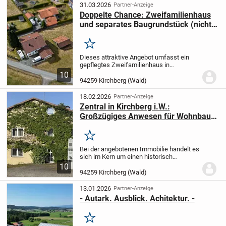
Grundstücksgröße gesamt 4385 m²
31.03.2026
Partner-Anzeige
(zwei...
Doppelte Chance: Zweifamilienhaus
und separates Baugrundstück (nicht
erschlossen)
Merken
Dieses attraktive Angebot umfasst ein
gepflegtes Zweifamilienhaus in
idyllischer, ländlicher Lage sowie ein
10
unmittelbar angrenzendes Grundstück mit
94259 Kirchberg (Wald)
zusätzlichem Entwicklungspotenzial. Es
vereint...
18.02.2026
Partner-Anzeige
Zentral in Kirchberg i.W.:
Großzügiges Anwesen für Wohnbau-,
Pflege- oder Investitionsprojekte
Merken
Bei der angebotenen Immobilie handelt es
sich im Kern um einen historisch
gewachsenen Vierseithof mit
10
Gebäudeteilen aus unterschiedlichen
94259 Kirchberg (Wald)
Bauphasen. Die Bausubstanz reicht von
ca. 300 Jahre alten...
13.01.2026
Partner-Anzeige
- Autark. Ausblick. Achitektur. -
Merken