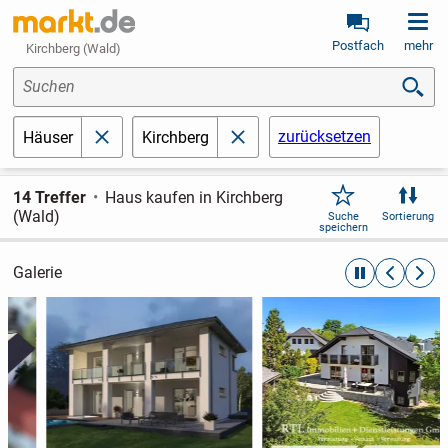
Postfach
mehr
Kirchberg (Wald)
Suchen
zurücksetzen
Häuser
Kirchberg
schließen
schließen
14 Treffer
Haus kaufen in Kirchberg
(Wald)
Suche
Sortierung
speichern
Galerie
automatische R
zurückblät
weite