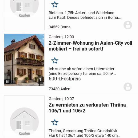
Merken
Biete ca. 1,75h Acker - und Weideland
zum Kauf. Dieses befindet sich in Borna.
Bei Interesse einfach melden.
04552 Borna
Gestern, 12:00
2-Zimmer-Wohnung in Aalen-City voll
möbliert – frei ab sofort❗️
Merken
Ich suche ab sofort einen Untermieter
(eine Einzelperson) für eine ca. 50 m²
große, voll möblierte 2-Zimmer-
600 €
Festpreis
1
KI
Dachgeschosswohnung in bester Lage
der Aalen-City.
Top-Lage
* Nur ca. 150 m
73430 Aalen
zum Rathaus...
Gestern, 10:07
Zu vermieten zu verkaufen Thräna
106/1 und 106/2
Merken
Thräna, Gemarkung Thräna Grundstüvk
Flur 0 flst 106/1 und 106/2 etwa 140 qm