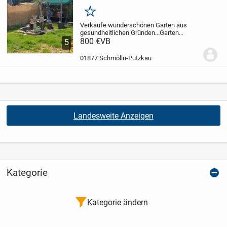
Merken
Verkaufe wunderschönen Garten aus
gesundheitlichen Gründen...
Garten
befindet sich unterhalb vom Steinbruch in
800 €
VB
5
Schmölln...
Es bestehen keine
Anbaupflichten..!!
..und man ist schnell im
01877 Schmölln-Putzkau
Wald zum...
Landesweite Anzeigen
Kategorie
Kategorie ändern