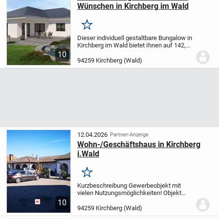
Wünschen in Kirchberg im Wald
Merken
Dieser individuell gestaltbare Bungalow in
Kirchberg im Wald bietet Ihnen auf 142,02
m² Wohnfläche modernen Komfort und
10
hochwertige Ausstattung. Das Haus
94259 Kirchberg (Wald)
verfügt über vier Räume, davon drei
Schlafzimm...
12.04.2026
Partner-Anzeige
Wohn-/Geschäftshaus in Kirchberg
i.Wald
Merken
Kurzbeschreibung Gewerbeobjekt mit
vielen Nutzungsmöglichkeiten! Objekt
Gewerbeobjekt mit vielen
10
Nutzungsmöglichkeiten!
Die wichtigsten
94259 Kirchberg (Wald)
Fakten auf einen Blick
-