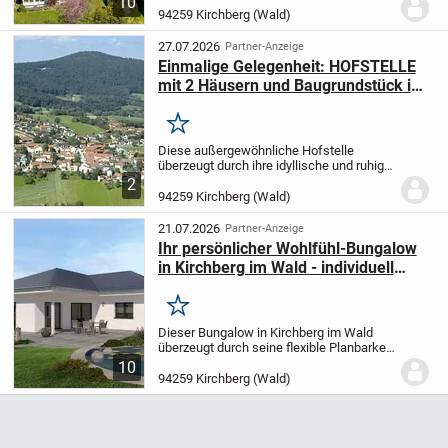
10
den Privatverkauf Profis (Immobilien
94259 Kirchberg (Wald)
Sherpa GmbH) verkaufen Eigentümer
ihre...
27.07.2026
Partner-Anzeige
Einmalige Gelegenheit: HOFSTELLE
mit 2 Häusern und Baugrundstück im
idyllischen Naturschutzgebiet.
Merken
Diese außergewöhnliche Hofstelle
überzeugt durch ihre idyllische und ruhige
Lage in einem kleinen Weiler sowie durch
2
vielfältige Nutzungsmöglichkeiten für
94259 Kirchberg (Wald)
Wohnen, Tierhaltung oder gewerbliche...
21.07.2026
Partner-Anzeige
Ihr persönlicher Wohlfühl-Bungalow
in Kirchberg im Wald - individuell
gestaltbar
Merken
Dieser Bungalow in Kirchberg im Wald
überzeugt durch seine flexible Planbarkeit
und ein modernes Raumkonzept auf
10
142,02 m² Wohnfläche. Sie profitieren von
94259 Kirchberg (Wald)
vier gut geschnittenen Zimmern, darunter
drei...