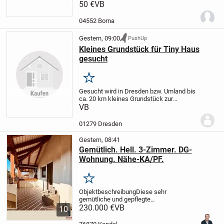
.
50 €
Zu vermieten 300 euro pro zjahr zu
VB
verkaufen 50 euro pro qm
04552 Borna
Gestern, 09:00
PushUp
Kleines Grundstück für Tiny Haus
gesucht
Merken
Gesucht wird in Dresden bzw. Umland bis
ca. 20 km kleines Grundstück zur
Pacht/Miete/Kauf für Stellung eines Tiny
VB
Hauses.
01279 Dresden
Gestern, 08:41
Gemütlich. Hell. 3-Zimmer. DG-
Wohnung. Nähe-KA/PF.
Merken
Objektbeschreibung
Diese sehr
gemütliche und gepflegte
Dachgeschosswohnung befindet sich in
230.000 €
VB
10
einem Mehrfamilienhaus aus dem Jahr
1995 in ruhiger Wohnlage von