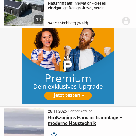
Natur trifft auf Innovation - dieses
einzigartige Design-Juwel, vereint
modernste Architektur, luxuriösen
Wohnkomfort und nachhaltige
10
Innovationen in einem unvergleichlichen
94259 Kirchberg (Wald)
Wohnkonzept.
Bereits 2020...
28.11.2025
Partner-Anzeige
Großzügiges Haus in Traumlage +
moderne Haustechnik