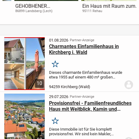
GEHOBHENER
Ein Haus mit Raum zum
WOHNKOMFORT AUF
Leben - großzügiges
86899 Landsberg (Lech)
95111 Rehau
GROSSER FLÄCHE
Familiendomizil mit
Gartenidylle in Rehau
(A1739)
01.08.2026
Partner-Anzeige
Charmantes Einfamilienhaus in
Kirchberg i. Wald
Merken
Dieses charmante Einfamilienhaus wurde
etwa 1955 auf einem 480 m² großen
Grundstück errichtet und 2021 letztmalig
10
umfassend modernisiert; es präsentiert
94259 Kirchberg (Wald)
sich daher im Hausinneren in einem
gepflegten...
29.07.2026
Partner-Anzeige
Provisionsfrei - Familienfreundliches
Haus mit Weitblick, Kamin und
sonnigem Garten
Merken
Diese Immobilie ist für Sie komplett
provisionsfrei. Wir sind kein Makler,
sondern eine neue Alternative dazu.
Mit