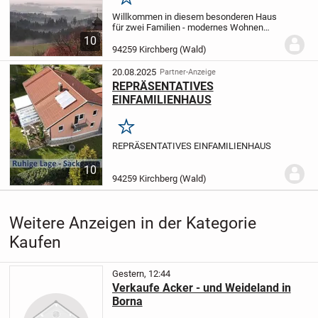
Merken
Willkommen in diesem besonderen Haus
für zwei Familien - modernes Wohnen
mitten im Bayerischen Wald
Mit einer
10
Gesamtwohnfläche von ca. 257?m² bietet
94259 Kirchberg (Wald)
diese lichtdurchflutete Immobilie reichlich
Platz...
20.08.2025
Partner-Anzeige
REPRÄSENTATIVES
EINFAMILIENHAUS
Merken
REPRÄSENTATIVES EINFAMILIENHAUS
10
94259 Kirchberg (Wald)
Weitere Anzeigen in der Kategorie
Kaufen
Gestern, 12:44
Verkaufe Acker - und Weideland in
Borna