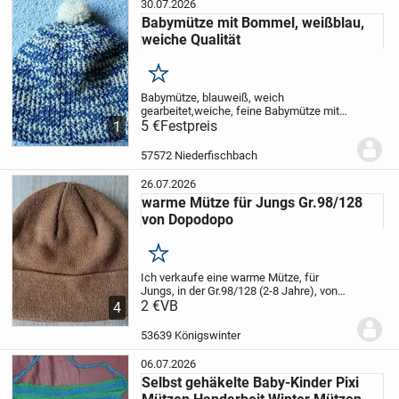
30.07.2026
Babymütze mit Bommel, weißblau,
weiche Qualität
Merken
Babymütze, blauweiß, weich
gearbeitet,
weiche, feine Babymütze mit
angenehmen Tragegefühl, mit weißer
5 €
Festpreis
1
Bommel,
Umfang: Ca. 44 cm,
dehnbar
Zustand: Ungetragen, neu,
57572 Niederfischbach
sauber, aus Nichtraucherhaushalt
Prei...
26.07.2026
warme Mütze für Jungs Gr.98/128
von Dopodopo
Merken
Ich verkaufe eine warme Mütze, für
Jungs, in der Gr.98/128 (2-8 Jahre), von
Dopodopo (Takko), in der Farbe braun,
2 €
VB
4
ohne Motiv oder sonstigen Schnick-
Schnack. Die Mütze wurde getragen, sie
53639 Königswinter
ist aber in...
06.07.2026
Selbst gehäkelte Baby-Kinder Pixi