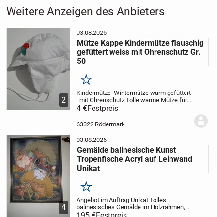
Weitere Anzeigen des Anbieters
03.08.2026
Mütze Kappe Kindermütze flauschig
gefüttert weiss mit Ohrenschutz Gr.
50
Merken
Kindermütze Wintermütze warm gefüttert
2
, mit Ohrenschutz
Tolle warme Mütze für
Kinder , Baumwolle gefüttert, ab Gr. 50
4 €
Festpreis
NEU - nicht getragen
kratzt nicht !
Versand
63322 Rödermark
03.08.2026
Gemälde balinesische Kunst
Tropenfische Acryl auf Leinwand
Unikat
Merken
Angebot im Auftrag
Unikat
Tolles
4
balinesisches Gemälde im Holzrahmen,
Acryl auf Leinwand
195 €
Festpreis
Tropenfische
Breite