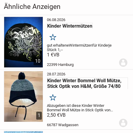
Ähnliche Anzeigen
06.08.2026
Kinder Wintermützen
Merken
gut erhaltene
Wintermützen
für Kinder
je
Stück 1,--
1 €
VB
10
22399 Hamburg
28.07.2026
Kinder Winter Bommel Woll Mütze,
Stick Optik von H&M, Größe 74/80
Merken
Abzugeben ist diese Kinder Winter
Bommel Woll Mütze in Stick Optik von
H&M.
2,50 €
Größe: 74/80
VB
Keine
1
Beschädigungen, da Kaum getragen.
Tierfreier Nichtraucher Haushalt.
66787 Wadgassen
Versand möglich
...