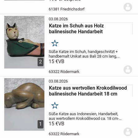
73 cm
Höhe 93 cm
müsste nach
gespannt werden
Kein Verhandlungs-
61381 Friedrichsdorf
Spielraum mehr !
...
03.08.2026
Katze im Schuh aus Holz
balinesische Handarbeit
Merken
Süße Katze im Schuh, handgeschnitzt +
handbemalt
Unikat aus Bali
28 cm lang,
rechte Pfote ist etwas beschädigt ( vom
15 €
VB
2
Transport )
Versand o. Selbstabholer
63322 Rödermark
Privatverkauf im
63322 Rödermark
Auftrag...
03.08.2026
Katze aus wertvollen Krokodilwood
balinesische Handarbeit 18 cm
Merken
Süße Katze aus Indonesien, Handarbeit,
aus wertvollem Krokodilwood
ca. 18 cm-
neu-
15 €
Nur Paypal Freunde
VB
Privatverkauf,
1
keine Rücknahme
63322 Rödermark