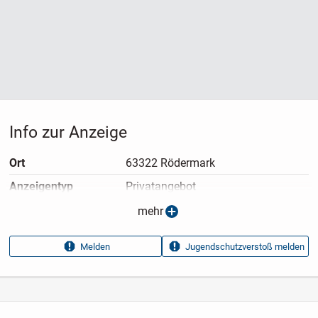
Info zur Anzeige
Ort
63322 Rödermark
Anzeigen­typ
Privatangebot
Anzeigen­datum
08.07.2026
mehr
Anzeigen­kennung
c6f49736
Melden
Jugendschutzverstoß melden
Aufrufe dieser
70
Anzeige
Kategorie
Haus & Garten
›
Kleidung
›
Babykleidung
›
Babymützen