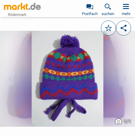
Postfach
suchen
mehr
Rödermark
Merken
Teile
vorheriges Bild
näch
1
/
1