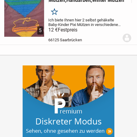
Mützen,Handarbeit,Winter Mützen
Merken
Ich biete Ihnen hier 2 selbst gehäkelte
Baby-Kinder Pixi Mützen in verschiedenen
Farben und Größen an. Beide sind aus
12 €
Festpreis
5
100% Baumwolle. Die Orangene ist für
neugeborene bis 3 Monaten. Die Größen...
66125 Saarbrücken