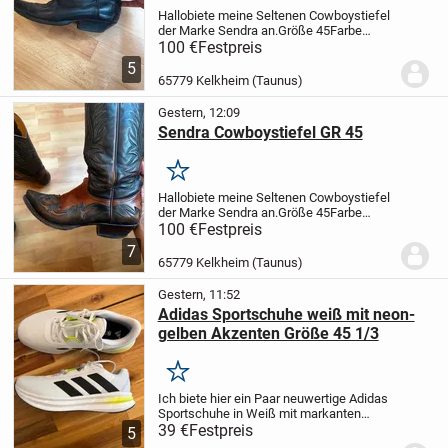
Hallo
biete meine Seltenen Cowboystiefel
der Marke Sendra an.
Größe 45
Farbe
Schwarz
bei fragen gerne schreiben oder
100 €
Festpreis
anrufen. Mit freundlichen Grüßen
5
65779 Kelkheim (Taunus)
Gestern, 12:09
Sendra Cowboystiefel GR 45
Merken
Hallo
biete meine Seltenen Cowboystiefel
der Marke Sendra an.
Größe 45
Farbe
Beige
bei fragen gerne schreiben oder
100 €
Festpreis
anrufen. Mit freundlichen Grüßen
7
65779 Kelkheim (Taunus)
Gestern, 11:52
Adidas Sportschuhe weiß mit neon-
gelben Akzenten Größe 45 1/3
Merken
Ich biete hier ein Paar neuwertige Adidas
Sportschuhe in Weiß mit markanten
schwarzen Streifen und leuchtenden
39 €
Festpreis
5
neon-gelben Details an. Diese Sneaker