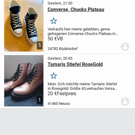
Gestern, 21:50
Converse, Chucks Plateau
Merken
Verkaufe hier meine geliebten, gerne
getragenen Converse Chucks Plateau in
Schwarz in der Größe 41,5 bei Fragen
50 €
VB
gerne melden. Preis auf Anfrage
5
Vereinbarung, versand möglich
24782 Büdelsdorf
Gestern, 20:45
Tamaris Stiefel RoseGold
Merken
Moin :)
Ich möchte meine Tamaris Stiefel
in Rosegold/ Größe 43,verkaufen.
Versand
ist mit Aufpreis möglich.
Bei Interesse
20 €
Festpreis
gerne Melden.
LG Julia
1
41460 Neuss