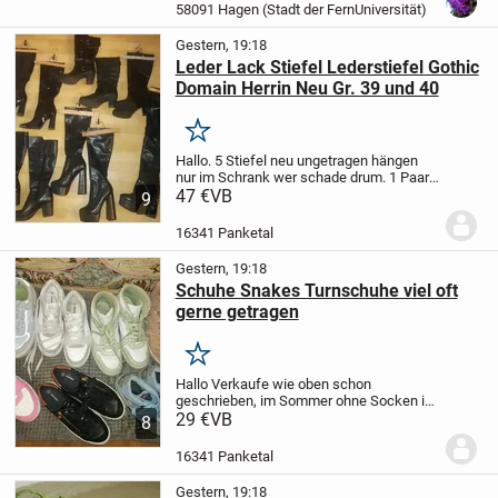
58091 Hagen (Stadt der FernUniversität)
Gestern, 19:18
Leder Lack Stiefel Lederstiefel Gothic
Domain Herrin Neu Gr. 39 und 40
Merken
Hallo.
5 Stiefel neu ungetragen hängen
nur im Schrank wer schade drum.
1 Paar
stirfel oben in der Mitte sind Gebräuche
47 €
VB
9
und werden noch getragen
Die rechten
Overknee Stiefel Kaufpreis um die 200...
16341 Panketal
Gestern, 19:18
Schuhe Snakes Turnschuhe viel oft
gerne getragen
Merken
Hallo
Verkaufe wie oben schon
geschrieben, im Sommer ohne Socken im
Winter mit.
29 €
VB
Einzel verkauft ist möglich
8
lieber alles zusammen.
Pro paar 29 Euro,
wer mehr kauft würds günstiger
16341 Panketal
Gestern, 19:18