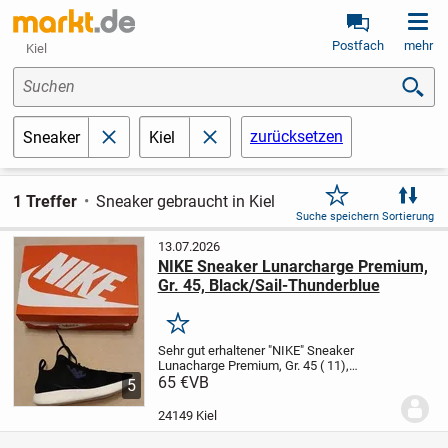
Postfach
mehr
Kiel
Suchen
zurücksetzen
Sneaker
Kiel
schließen
schließen
1 Treffer
Sneaker gebraucht in Kiel
Suche speichern
Sortierung
13.07.2026
NIKE Sneaker Lunarcharge Premium,
Gr. 45, Black/Sail-Thunderblue
Merken
Sehr gut erhaltener "NIKE" Sneaker
Lunacharge Premium, Gr. 45 ( 11),
Farbkombi: Black / Sail - Thunder Blue,
65 €
VB
5
Materialkombi: Rauhleder, Kunststoff
sowie Neopren. weiße Sohle, je Seite 5
24149 Kiel
fach...