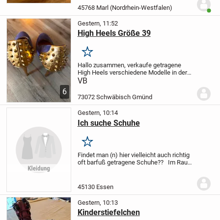
sind ideal für Sport und Freizeit und bieten
45768 Marl (Nordrhein-Westfalen)
Benut
hohen...
Gestern, 11:52
High Heels Größe 39
Merken
Hallo zusammen, verkaufe getragene
High Heels verschiedene Modelle in der
Größe 39.Bei Fragen melden 🙋‍♀️
VB
6
73072 Schwäbisch Gmünd
Gestern, 10:14
Ich suche Schuhe
Merken
Findet man (n) hier vielleicht auch richtig
oft barfuß getragene Schuhe??
Im Raum
Essen, Bochum??
liebe Grüße
45130 Essen
Gestern, 10:13
Kinderstiefelchen