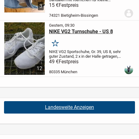
Mãdchen.
15 €
Festpreis
Vorne breit geachnitten also
3
sehr bequem
Leider sofort
rausgewachsen=fast ungetragen.
NP 55,-
74321 Bietigheim-Bissingen
Festpreis 15,-
Mit der Bitte um...
Gestern, 09:30
NIKE VG2 Turnschuhe - US 8
Merken
NIKE VG2 Sportschuhe, Gr. 39, US 8, sehr
guter Zustand, 2 x in der Halle getragen,
Nichtraucherhaushalt, Besichtigung
49 €
Festpreis
erwünscht, Verkaufspreis 49 € - Versand
12
möglich (wird gut verpackt) 7 € -...
80335 München
Landesweite Anzeigen