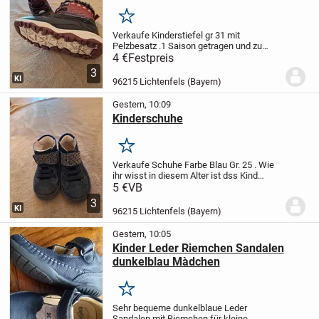
Merken
Verkaufe Kinderstiefel gr 31 mit
Pelzbesatz .
1 Saison getragen und zu
schade zum wegschmeißen .
Vielleich
4 €
Festpreis
findet er ein zweites Glück .
3
KI
96215 Lichtenfels (Bayern)
Gestern, 10:09
Kinderschuhe
Merken
Verkaufe Schuhe Farbe Blau Gr. 25 . Wie
ihr wisst in diesem Alter ist dss Kind
gleich hetausgewschsen ,also 1 Saison
5 €
VB
getragen .
Echt Ledersohle , mit Glitzer
3
.
Preis 5 Euro
KI
96215 Lichtenfels (Bayern)
Gestern, 10:05
Kinder Leder Riemchen Sandalen
dunkelblau Màdchen
Merken
Sehr bequeme dunkelblaue Leder
Sandalen mit Riemchen für kleine