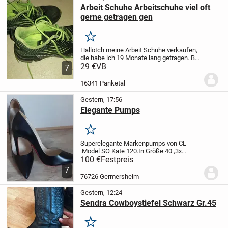
Arbeit Schuhe Arbeitschuhe viel oft
gerne getragen gen
Merken
Hallo
Ich meine Arbeit Schuhe verkaufen,
die habe ich 19 Monate lang getragen. Bei
Wind Regen Sonne auch Barfuß.
29 €
VB
29 Euro
7
mit Versand
16341 Panketal
Gestern, 17:56
Elegante Pumps
Merken
Superelegante Markenpumps von CL
.Model SO Kate 120.In Größe 40 ,3x
Indoor getragen.Absatzhöhe 12cm.
100 €
Festpreis
7
76726 Germersheim
Gestern, 12:24
Sendra Cowboystiefel Schwarz Gr.45
Merken