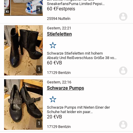
Sneakerfans
Puma Limited Pepsi
Edition
60 €
Festpreis
Größe 43
Neu und
1
KI
ungetragen.
Karton ist nicht mehr
vorhanden, daher Versand im neutralen
25594 Nutteln
Karton.
Versand 6,19€ versichert mit...
Gestern, 22:21
Stiefeletten
Merken
Schwarze Stiefeletten mit hohem
Absatz
Und Reißverschluss Größe 38 von
der Marke Divided
Bei Interesse einfach
60 €
VB
melden
1
17129 Bentzin
Gestern, 22:16
Schwarze Pumps
Merken
Schwarze Pumps mit Nieten
Einer der
Schuhe hat leider ein paar
Blessuren
Größe 38 von Graceland
Bei
20 €
VB
Interesse einfach melden
1
17129 Bentzin