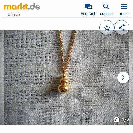
Postfach
suchen
mehr
Linnich
Merken
Teile
vorheriges Bild
näch
1
/
2