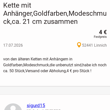
Kette mit
Anhänger,Goldfarben,Modeschmu
ck,ca. 21 cm zusammen
4 €
Festpreis
17.07.2026
52441 Linnich
von den älteren Ketten mit Anhängern in
Goldfarben,Modeschmuck,die unbenutzt sind,habe ich noch
ca. 50 Stück,Versand oder Abholung,4 € pro Stück !
sigurd15