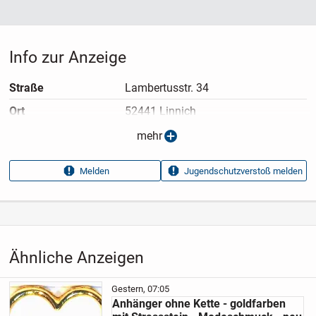
Info zur Anzeige
Straße
Lambertusstr. 34
Ort
52441 Linnich
Anzeigen­typ
Privatangebot
mehr
Anzeigen­datum
17.07.2026
Melden
Jugendschutzverstoß melden
Anzeigen­kennung
f861a11d
Aufrufe dieser
24
Anzeige
Kategorie
Haus & Garten
›
Kleidung
›
Accessoires
›
Schmuck
Ähnliche Anzeigen
Gestern, 07:05
Anhänger ohne Kette - goldfarben