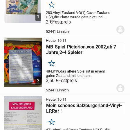
Merken
283,Vinyl Zustand VG(1),Cover Zustand
1
G(2),die Platte wurde gereinigt und
abgespielt,Versand oder Abholung
2 €
Festpreis
52441 Linnich
Heute, 10:11
MB-Spiel-Pictorion,von 2002,ab 7
Jahre,2-4 Spieler
Merken
484,K19,das ältere Spiel ist in einem
guten Zustand mit leichten
Gebrauchsspuren,und komplett,Versand
3,50 €
Festpreis
3
oder Abholung
52441 Linnich
Heute, 10:11
Mein schönes Salzburgerland-Vinyl-
LP,Rar !
Merken
471,Vinyl und Cover Zustand VG(1)-,die