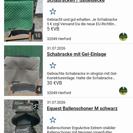
Schabracken / Satteldecke
Merken
Gebracht und gut erhalten.
Je Schabracke
5 € zzgl Versand
Da die neue EU-Richtlinie
jetzt 1 Jahr Gewährleistung auch für
5 €
VB
Privatverkäufer vorsieht - soweit der
10
Verkäufer es nicht ausschließt...
32049 Herford
31.07.2026
Schabracke mit Gel-Einlage
Merken
Gebrachte Schabracke in olivgrün mit Gel-
Korrektureinlage. Hatte die Schabracke
unter einem VSD Sattel mit 17 und 18
30 €
VB
Sitzgröße.
Ein paar Haare sind leider noch
4
vorhanden.
Da die neue EU-Richtlinie...
32049 Herford
31.07.2026
Equest Ballenschoner M schwarz
Merken
Ballenschoner ErgoActive
Extrem stabiler
Ballenschoner mit Neopren Innenfutter,