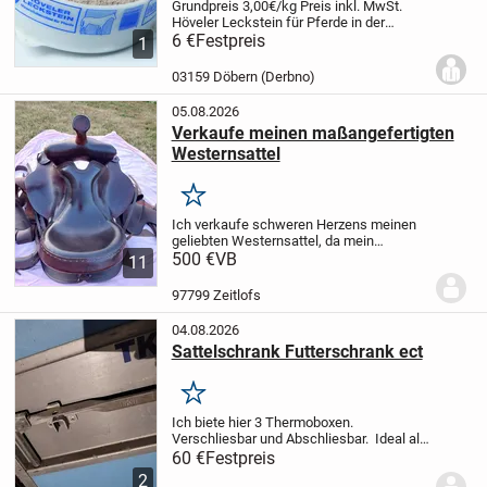
Grundpreis 3,00€/kg
Preis inkl. MwSt.
Höveler Leckstein für Pferde in der
handlichen 2 Kg Schale.
6 €
Festpreis
Zur selbsttätigen
1
Versorgung mit allen lebenswichtigen
Mineralien und Spurenelementen.
...
03159 Döbern (Derbno)
05.08.2026
Verkaufe meinen maßangefertigten
Westernsattel
Merken
Ich verkaufe schweren Herzens meinen
geliebten Westernsattel, da mein
Haflinger inzwischen zu alt geworden ist
500 €
VB
11
und leider nicht mehr geritten werden
kann.
Der Sattel ist maßangefertigt,
97799 Zeitlofs
besteht aus...
04.08.2026
Sattelschrank Futterschrank ect
Merken
Ich biete hier 3 Thermoboxen.
Verschliesbar und Abschliesbar. Ideal als
Sattelschrank, Futterschrank, Umbau
60 €
Festpreis
zum Heubedampfer, Getränkekisten kühl
2