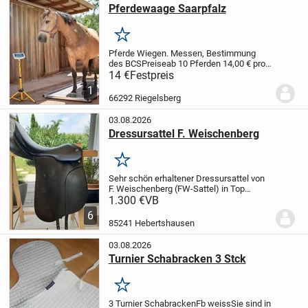
Pferdewaage Saarpfalz
Merken
Pferde Wiegen. Messen, Bestimmung
des BCS
Preise
ab 10 Pferden 14,00 € pro
Pferd
3 bis 9 Pferde 17,00 € pro Pferd
1 bis
14 €
Festpreis
2 Pferde 20,00 € pro Pferd
1
66292 Riegelsberg
03.08.2026
Dressursattel F. Weischenberg
Merken
Sehr schön erhaltener Dressursattel von
F. Weischenberg (FW-Sattel) in Top
Zustand. Der Sattel wurde 1 1/2 Jahre
1.300 €
VB
benutzt und weißt keine Defekte auf. Das
6
zeigen auch die Fotos. Sitzfläche 17"
85241 Hebertshausen
und...
03.08.2026
Turnier Schabracken 3 Stck
Merken
3 Turnier Schabracken
Fb weiss
Sie sind in