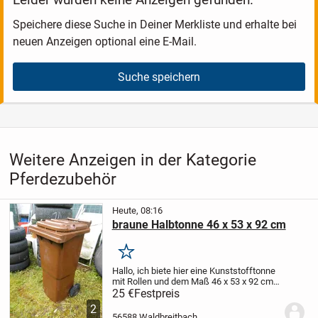
Speichere diese Suche in Deiner Merkliste und erhalte bei
neuen Anzeigen optional eine E-Mail.
Suche speichern
Weitere Anzeigen in der Kategorie
Pferdezubehör
Heute, 08:16
braune Halbtonne 46 x 53 x 92 cm
Merken
Hallo,
ich biete hier eine Kunststofftonne
mit Rollen und dem Maß 46 x 53 x 92 cm
zum Kauf an. Das Innenmaß ist 36 x 36 x
25 €
Festpreis
50 cm. Die Tonne ist ohne Mängel,
2
sauber, geruchsfrei und kann als
56588 Waldbreitbach