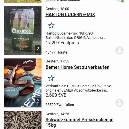
Benut
Futtertonn...
Gestern, 18:00
HARTOG LUCERNE-MIX
Merken
Hartog Lucerne-mix, 18kg/90l
Ballen/Sack, das ORIGINAL, idealer
Raufutterersatz oder als gesunde Zugabe
17,20 €
Festpreis
!
Preis bei Abnahme von min. 21 Ballen
2
16,90 Euro/Stück inkl. MWSt und ab Lager
48477 Hörstel
bei Barzahlung...
Gestern, 17:55
Bemer Horse Set zu verkaufen
Merken
Verkaufe ein BEMER Horse Set inklusive
originaler BEMER Abschwitzdecke im
Komplettset.
Das Set wurde im Juni 2021
2.600 €
VB
gekauft, nur wenig genutzt und befindet
2
sich in einem sehr guten, gepflegten
88529 Zwiefalten
Zustand....
Gestern, 14:25
Schwarzkümmel Presskuchen je
15kg