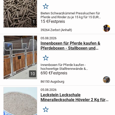
Merken
Bieten Schwarzkümmel Presskuchen für
Pferde und Rinder zu je 15 kg für 15 EUR
an.
15 €
Haupteinsatzbereiche und
Festpreis
1
Effekte
Atemwege: Hilft bei
staubbedingtem Husten, leichten
39264 Zerbst (Anhalt)
Bronchialreizungen und...
05.08.2026
Innenboxen für Pferde kaufen &
Pferdeboxen - Stallboxen und
Trennwände
Merken
Innenboxen für Pferde kaufen -
hochwertige Stalltrennwände &
Boxensysteme vom Hersteller
690 €
Festpreis
🐎
10
Hochwertige Innenboxen für Pferde und
stabile Trennwände für moderne
86150 Augsburg
Pferdeställe
Unsere Innenboxen für...
05.08.2026
Leckstein Leckschale
Mineralleckschale Höveler 2 Kg für
Pferde
Merken