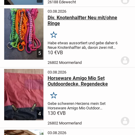
halten ect. Hält alles trocken und
26188 Edewecht
sauber.
Pre...
03.08.2026
Div. Knotenhalfter Neu mit/ohne
Ringe
Merken
Habe etwas aussortiert und gebe daher 6
Neue Knotenhalfter ab, davon zwei mit
Ringen. Größe VB/WB. Diese lagen nicht
10 €
VB
5
einmal zur Anprobe auf dem Pferd. Und
sind teils sogar noch verpackt.
Preis je...
26802 Moormerland
03.08.2026
Horseware Amigo Mio Set
Outdoordecke, Regendecke
Merken
Gebe schweren Herzens mein Set
Horseware Amigo Mio Outdoor
Regendecken ab.
130 €
VB
sind 130cm
4
Rückenlänge laut Etiket, kann auf wunsch
gerne nochmal genau messen. Die ältere
26802 Moormerland
Stabile Ausführung. Nicht mehr im...
03.08.2026