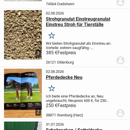
Privatverkauf keine Garantie,...
74564 Crailsheim
02.08.2026
Strohgranulat Einstreugranulat
Einstreu Stroh für Tierställe
Merken
Wir bieten Strohgranulat als Einstreu an.
Vorteile: extrem saugfähig -
geruchsbindend - das
385 €
Festpreis
3
Aufnahmevermögen ist höher als
herkömmlicher Einstreu - hohe
26121 Oldenburg
Ergiebigkeit, daher kostengünstig -
100%...
02.08.2026
Pferdedecke Neu
Merken
Ich biete eine Pferdedecke an, Neu
ungebraucht, Neupreis 600 €, für 250
€,
Versand möglich, + Porto
Ohne
250 €
Festpreis
Kloudmatte
2
38871 Ilsenburg (Harz)
31.07.2026