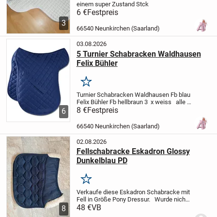
einem super Zustand
Stck
6 €
Festpreis
3
66540 Neunkirchen (Saarland)
03.08.2026
5 Turnier Schabracken Waldhausen
Felix Bühler
Merken
Turnier Schabracken
Waldhausen
Fb blau
Felix Bühler
Fb hellbraun
3 x weiss
alle
in gutem wenig benutzten Zustand
8 €
Festpreis
Stck
6
66540 Neunkirchen (Saarland)
02.08.2026
Fellschabracke Eskadron Glossy
Dunkelblau PD
Merken
Verkaufe diese Eskadron Schabracke mit
Fell in Größe Pony Dressur.
Wurde nicht
so oft genutzt und so gut es geht geputzt.
48 €
VB
8
Versandkosten übernimmt der Käufer.
Da