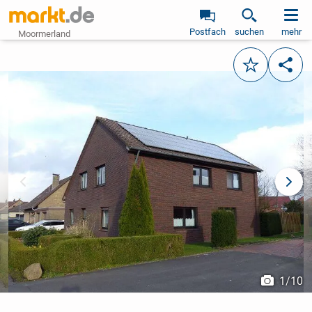
Postfach
suchen
mehr
Moormerland
Merken
Teile
vorheriges Bild
näch
1
/
10