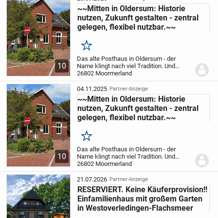
großzügige Wohnhaus ganz nach...
~~Mitten in Oldersum: Historie
nutzen, Zukunft gestalten - zentral
gelegen, flexibel nutzbar.~~
Merken
Das alte Posthaus in Oldersum - der
10
Name klingt nach viel Tradition. Und
tatsächlich: Das historische ehemalige
26802 Moormerland
Postgebäude stammt aus der Zeit um
1900. Heute gehört es zu den Häusern,
04.11.2025
Partner-Anzeige
die den alten...
~~Mitten in Oldersum: Historie
nutzen, Zukunft gestalten - zentral
gelegen, flexibel nutzbar.~~
Merken
Das alte Posthaus in Oldersum - der
10
Name klingt nach viel Tradition. Und
tatsächlich: Das historische ehemalige
26802 Moormerland
Postgebäude stammt aus der Zeit um
1900. Heute gehört es zu den Häusern,
21.07.2026
Partner-Anzeige
die den alten...
RESERVIERT. Keine Käuferprovision!!
Einfamilienhaus mit großem Garten
in Westoverledingen-Flachsmeer