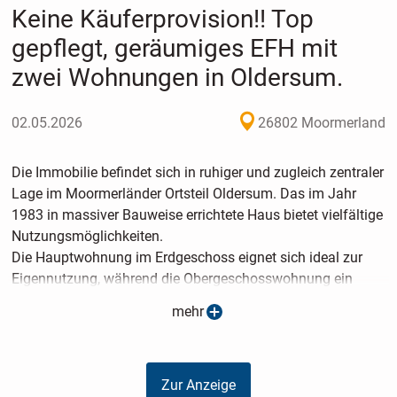
Keine Käuferprovision!! Top
gepflegt, geräumiges EFH mit
zwei Wohnungen in Oldersum.
02.05.2026
26802 Moormerland
Die Immobilie befindet sich in ruhiger und zugleich zentraler
Lage im Moormerländer Ortsteil Oldersum. Das im Jahr
1983 in massiver Bauweise errichtete Haus bietet vielfältige
Nutzungsmöglichkeiten.
Die Hauptwohnung im Erdgeschoss eignet sich ideal zur
Eigennutzung, während die Obergeschosswohnung ein
attraktives Vermietungspotenzial mit einer monatliche
mehr
Kaltmiete von 620,00 € bietet.
Alternativ stellt die Immobilie bei einer vollständigen
Vermietung beider Einheiten eine interessante Kapitalanlage
Zur Anzeige
dar.