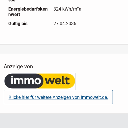
Zur Haus gehört eine Garage, hier findet sich zusätzlicher
Energiebedarfsken
324 kWh/m²a
Platz für Fahrräder und Gartengeräte in den zwei
nwert
Nebenräumen. Weitere PKW-Stellplätze sind vorhanden.
Gültig bis
27.04.2036
Der Garten ist pflegeleicht mit Rasenfläche und Beeten
eingefasst.
Der Garten und die Garage, sowie deren Pflege und Nutzung
obliegt zur Zeit den Mietern im Obergeschoss.
Anzeige von
Klicke hier für weitere Anzeigen von immowelt.de.