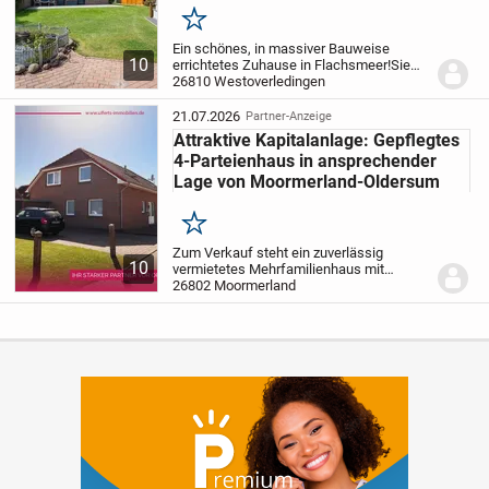
Merken
Ein schönes, in massiver Bauweise
10
errichtetes Zuhause in Flachsmeer!
Sie
sind auf der Suche nach einer heimeligen
26810 Westoverledingen
und gepflegten Immobilie für Ihre Familie?
Dann könnte dieses Haus genau das
21.07.2026
Partner-Anzeige
Richtige...
Attraktive Kapitalanlage: Gepflegtes
4-Parteienhaus in ansprechender
Lage von Moormerland-Oldersum
Merken
Zum Verkauf steht ein zuverlässig
10
vermietetes Mehrfamilienhaus mit
insgesamt vier Wohneinheiten. Das
26802 Moormerland
Gebäude wurde im Jahr 1995 in
Massivbauweise auf einem 616 m²
großen Grundstück in attraktiver...