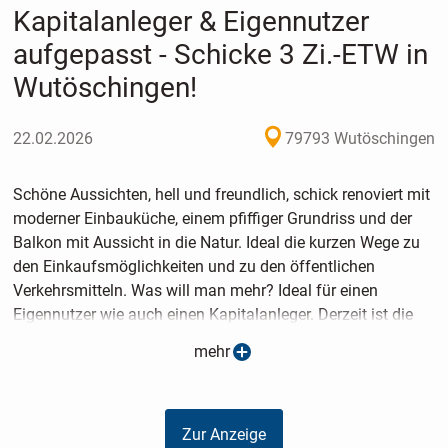
Kapitalanleger & Eigennutzer
aufgepasst - Schicke 3 Zi.-ETW in
Wutöschingen!
22.02.2026
79793 Wutöschingen
Schöne Aussichten, hell und freundlich, schick renoviert mit
moderner Einbauküche, einem pfiffiger Grundriss und der
Balkon mit Aussicht in die Natur. Ideal die kurzen Wege zu
den Einkaufsmöglichkeiten und zu den öffentlichen
Verkehrsmitteln. Was will man mehr? Ideal für einen
Eigennutzer wie auch einen Kapitalanleger. Derzeit ist die
Wohnung gut vermietet, mit einer netto Kaltmiete von €
mehr
720,- monatlich. Selbstverständlich gehört zur Wohnung ein
eigener Kfz-Stellplatz sowie ein Kellerraum. Ein
Energieausweis ist in Vorbereitung. Weitere Informationen
Zur Anzeige
bei uns!