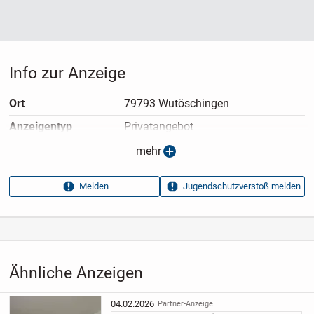
Info zur Anzeige
Ort
79793 Wutöschingen
Anzeigen­typ
Privatangebot
Anzeigen­datum
22.02.2026
mehr
Anzeigen­kennung
bff6f2c1
Melden
Jugendschutzverstoß melden
Aufrufe dieser
7
Anzeige
Kategorie
Immobilien
›
Kaufen
›
Wohnungen
Ähnliche Anzeigen
04.02.2026
Partner-Anzeige