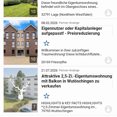
Diese freundliche Eigentumswohnung
befindet sich im Obergeschoss eines
gepflegten Mehrfamilienhauses und
10
überzeugt durch ihre attraktive,
32791 Lage (Nordrhein-Westfalen)
innenstadtnahe Lage. Die hervorragende
Infrastruktur...
08.02.2026
Partner-Anzeige
Eigennutzer oder Kapitalanleger
aufgepasst! - Preisreduzierung
Merken
Willkommen in Ihrer zukünftigen
Traumwohnung!
Diese lichtdurchflutete
Neubauwohnung mit einer großzügigen
10
Wohnfläche von 66,94 m² bietet Ihnen
26169 Friesoythe
modernen Komfort und eine durchdachte
Raumaufteilung....
21.07.2026
Partner-Anzeige
Attraktive 2,5-Zi.-Eigentumswohnung
mit Balkon in Wutöschingen zu
verkaufen
Merken
HIGHLIGHTS & KEY FACTS HIGHLIGHTS
7
*2,5-Zimmer-Eigentumswohnung im
Erdgeschoss eines Mehrfamilienhauses
79793 Wutöschingen
in zentraler Lage von Wutöschingen