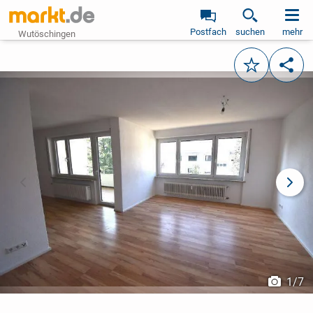
Postfach
suchen
mehr
Wutöschingen
Merken
Teile
vorheriges Bild
näch
1
/
7