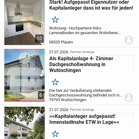
Stark! Aufgepasst Eigennutzer oder
Kapitalanleger dass ist was für jeden!
Merken
Wohnung:
- Hochparterre links
-
Laminatboden im gesamten Wohnbereich
- Küche mit Fenster, PVC- Belag u.
10
Fließenspiegel
- Bad mit Badewanne und
08529 Plauen
Fenster
- großzügige Küche mit Fenster
-
Kabel-TV
-...
21.07.2026
Partner-Anzeige
Als Kapitalanlage 4- Zimmer
Dachgeschoßwohnung in
Wutöschingen
Merken
Die hier zur Veräußerung stehenden
6
Dachgeschosswohnung befindet sich in
einem in massiver Bauweise erstellten 3-
79793 Wutöschingen
Familienhaus, verfügt über 4- Zimmer/ ca.
78m² Wohnfläche, einer Einbauküche,
21.07.2026
Partner-Anzeige
Gäste-...
==Kapitalanleger aufgepasst!
Innenstadtnahe ETW in Lage==
Merken