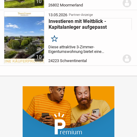
wohnen? Dann ist dieser Neubau genau
10
das richtige für Sie! Das
26802 Moormerland
Mehrfamilienhaus wird als
klimafreundlicher Neubau nach...
13.05.2026
Partner-Anzeige
Investieren mit Weitblick -
Kapitalanleger aufgepasst
Merken
Diese attraktive 3-Zimmer-
Eigentumswohnung bietet eine
hervorragende Gelegenheit für
10
Kapitalanleger, die Wert auf eine solide
24223 Schwentinental
und langfristige Investition legen. Die
durchdachte Raumaufteilung sowie...