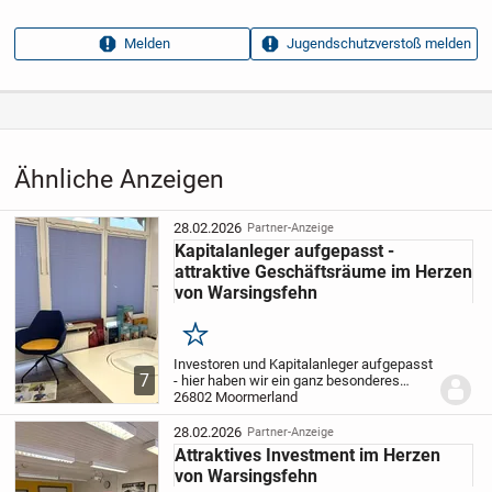
Anzeigen­kennung
d468a2fa
Melden
Jugendschutzverstoß melden
Aufrufe dieser
11
Anzeige
Kategorie
Immobilien
›
Kaufen
›
Wohnungen
Ähnliche Anzeigen
28.02.2026
Partner-Anzeige
Kapitalanleger aufgepasst -
attraktive Geschäftsräume im Herzen
von Warsingsfehn
Merken
Investoren und Kapitalanleger aufgepasst
7
- hier haben wir ein ganz besonderes
Angebot für jeden, der clever für die
26802 Moormerland
Zukunft vorsorgen möchte.
Die
Geschäftsräume werden derzeit als
28.02.2026
Partner-Anzeige
Ausstellungs-,...
Attraktives Investment im Herzen
von Warsingsfehn