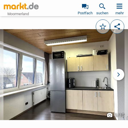
Postfach
suchen
mehr
Moormerland
Merken
Teile
vorheriges Bild
näch
1
/
10