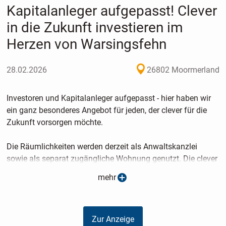
Kapitalanleger aufgepasst! Clever
in die Zukunft investieren im
Herzen von Warsingsfehn
28.02.2026
26802 Moormerland
Investoren und Kapitalanleger aufgepasst - hier haben wir
ein ganz besonderes Angebot für jeden, der clever für die
Zukunft vorsorgen möchte.
Die Räumlichkeiten werden derzeit als Anwaltskanzlei
sowie als separat zugängliche Wohnung genutzt. Die clever
geschnittene Wohnung verspricht durch die großen
mehr
Fensterfronten viel Licht und Gemütlichkeit. Die
Anwaltskanzlei bietet auf einer Gesamtfläche von ca. 100
m² genügend Platz für Besprechungen und Verwahrung der
Zur Anzeige
Unterlagen in einem separaten Raum. Ein lt.