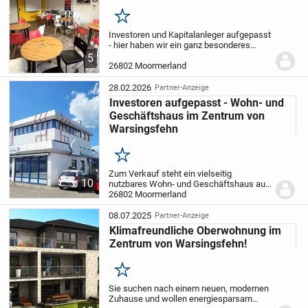
Merken
Investoren und Kapitalanleger aufgepasst
- hier haben wir ein ganz besonderes
Angebot für jeden, der clever für die
5
Zukunft vorsorgen möchte.
Die
26802 Moormerland
Geschäftsräume werden derzeit als
Besprechungs- bzw....
28.02.2026
Partner-Anzeige
Investoren aufgepasst - Wohn- und
Geschäftshaus im Zentrum von
Warsingsfehn
Merken
Zum Verkauf steht ein vielseitig
10
nutzbares Wohn- und Geschäftshaus aus
dem Jahr 1975, welches sich in gefragter
26802 Moormerland
Zentrumslage von Warsingsfehn befindet.
Die Lage verbindet eine hervorragende
08.07.2025
Partner-Anzeige
Erreichbar...
Klimafreundliche Oberwohnung im
Zentrum von Warsingsfehn!
Merken
Sie suchen nach einem neuen, modernen
Zuhause und wollen energiesparsam