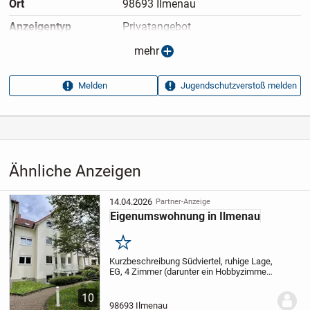
Ort
98693 Ilmenau
Anzeigen­typ
Privatangebot
Anzeigen­datum
19.04.2026
mehr
Anzeigen­kennung
22c071ee
Melden
Jugendschutzverstoß melden
Aufrufe dieser
16
Anzeige
Kategorie
Immobilien
›
Kaufen
›
Wohnungen
Ähnliche Anzeigen
14.04.2026
Partner-Anzeige
Eigenumswohnung in Ilmenau
Merken
Kurzbeschreibung Südviertel, ruhige Lage,
EG, 4 Zimmer (darunter ein Hobbyzimmer
im UG) , Flur. Küche, Bad, Abstellraum,
Balkon, Keller, PKW-Stellplatz Objekt In
10
ruhiger und gepflegter Wohnlage des...
98693 Ilmenau