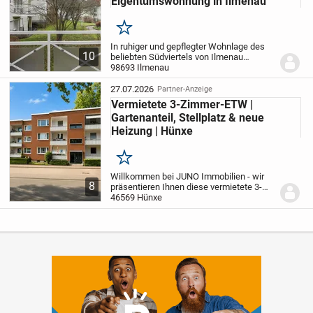
Eigentumswohnung in Ilmenau
Merken
In ruhiger und gepflegter Wohnlage des
10
beliebten Südviertels von Ilmenau
befindet sich diese attraktive 4-Zimmer-
98693 Ilmenau
Eigentumswohnung im Erdgeschoss
eines Mehrfamilienhauses. Die Wohnung
27.07.2026
Partner-Anzeige
überzeugt durch...
Vermietete 3-Zimmer-ETW |
Gartenanteil, Stellplatz & neue
Heizung | Hünxe
Merken
Willkommen bei JUNO Immobilien - wir
8
präsentieren Ihnen diese vermietete 3-
Zimmer-Eigentumswohnung in einem
46569 Hünxe
gepflegten Sechsfamilienhaus aus dem
Jahr 1973 mit 77,72 m² Wohnfläche in
Dinslaken.
Die...