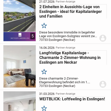
Diese...
21.07.2026
Partner-Anzeige
2 Einheiten in Aussichts-Lage von
Esslingen - ideal für Kapitalanleger
und Familien
Merken
Diese besondere Immobilie in begehrter
5
Lage von Esslingen-Sulzgries vereint zwei
übereinanderliegende 3-Zimmer-
73733 Esslingen (Neckar)
Wohnungen und eröffnet dadurch
vielfältige Nutzungsmöglichkeiten -
16.06.2026
Partner-Anzeige
sowohl für Familien...
Langfristige Kapitalanlage -
Charmante 2-Zimmer-Wohnung in
Esslingen am Neckar
Merken
Diese charmante 2-Zimmer-
8
Etagenwohnung befindet sich im 1.
Obergeschoss eines gepflegten
73733 Esslingen (Neckar)
Mehrfamilienhauses (im
umgangssprachlichen Sinne entspricht
31.03.2026
Partner-Anzeige
dies dem 2. Obergeschoss, da kein
WEITBLICK: Loftfeeling in Esslingen!
klassisches...
Merken