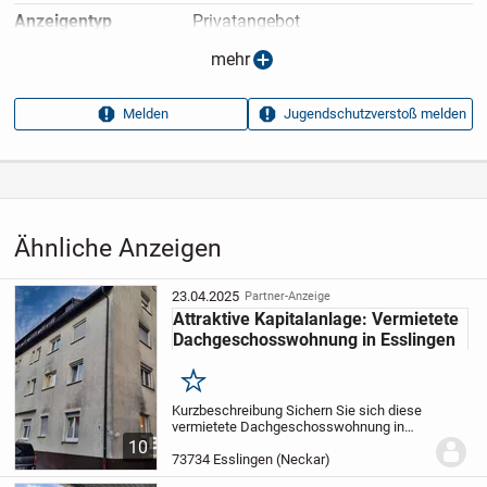
Anzeigen­typ
Privatangebot
Anzeigen­datum
02.05.2026
mehr
Anzeigen­kennung
d427b991
Melden
Jugendschutzverstoß melden
Aufrufe dieser
15
Anzeige
Kategorie
Immobilien
›
Kaufen
›
Wohnungen
Ähnliche Anzeigen
23.04.2025
Partner-Anzeige
Attraktive Kapitalanlage: Vermietete
Dachgeschosswohnung in Esslingen
Merken
Kurzbeschreibung Sichern Sie sich diese
vermietete Dachgeschosswohnung in
Esslingen am Neckar und profitieren Sie
10
von einer soliden Kapitalanlage mit
73734 Esslingen (Neckar)
nachhaltigem Ertragspotenzial! Objekt