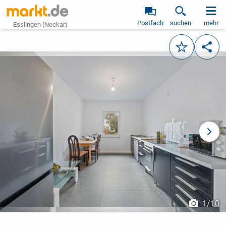
Postfach
suchen
mehr
Esslingen (Neckar)
Merken
Teile
vorheriges Bild
näch
1
/
10