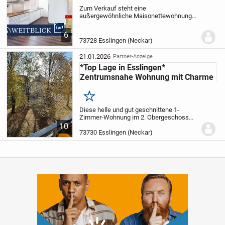
Zum Verkauf steht eine
außergewöhnliche Maisonettewohnung
mit rund 127 m² Wohnfläche und 2,5
Zimmern, die sich durch ein großzügiges
6
Raumgefühl, ein offenes Wohnkonzept
73728 Esslingen (Neckar)
und ihren ganz eigenen Charme...
21.01.2026
Partner-Anzeige
*Top Lage in Esslingen*
Zentrumsnahe Wohnung mit Charme
Merken
Diese helle und gut geschnittene 1-
Zimmer-Wohnung im 2. Obergeschoss
eines gepflegten Wohnblocks bietet
10
ideale Bedingungen für Singles,
73730 Esslingen (Neckar)
Studierende oder Berufspendler, die
zentrales Wohnen in...