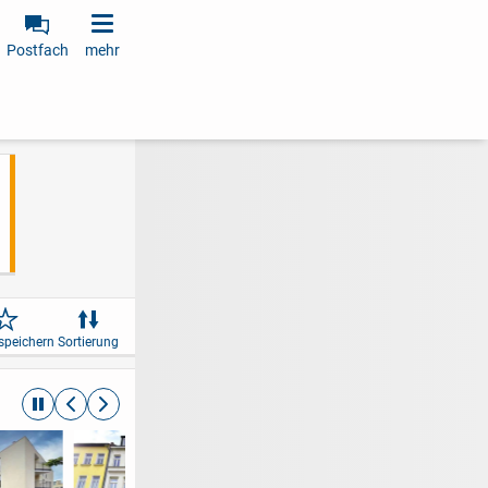
Postfach
mehr
speichern
Sortierung
automatische Rotation beenden
zurückblättern
weiterblättern