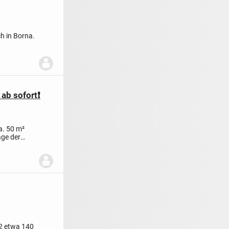
ch in Borna.
ab sofort❗️
a. 50 m²
age der
2 etwa 140