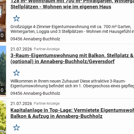
128 m² Wohntraum mit 700 m² Privatgarten, Winterg
Stellplätzen - Wohnen wie im eigenen Haus
Merken
Großzügige 4-Zimmer-Eigentumswohnung mit ca. 700 m² Garten,
Wintergarten, Loggia und 3 Stellplätzen - Wohnen mit Hausgefühl i
10
Annaberg-Buchholz
Diese außergewöhnliche Eigentumswohnung ve
09456 Annaberg-Buchholz
den...
21.07.2026
Partner-Anzeige
3-Raum-Eigentumswohnung mit Balkon, Stellplatz &
(optional) in Annaberg-Buchholz/Geyersdorf
Merken
Willkommen in Ihrem neuen Zuhause! Diese attraktive 3-Raum-
Eigentumswohnung befindet sich im 1. Obergeschoss eines gepfle
10
Mehrfamilienhauses aus dem Jahr 1997 und überzeugt durch ihre b
09456 Annaberg-Buchholz
21.07.2026
Partner-Anzeige
Kapitalanlage in Top-Lage: Vermietete Eigentumswo
Balkon & Aufzug in Annaberg-Buchholz
Merken