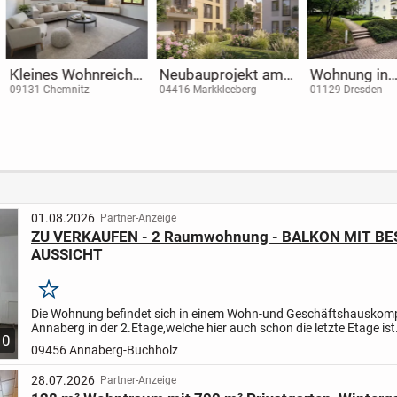
Vermietete 3-Raum-
Kapitalanlage in
Über 
ung
Wohnung im
Dresden Trachau
der Sü
04564 Böhlen
01129 Dresden
04275 L
Neuseenland –
Raum
ern
Kapitalanlage mit
Spitz
Stellplatz
Bestl
01.08.2026
Partner-Anzeige
ZU VERKAUFEN - 2 Raumwohnung - BALKON MIT B
AUSSICHT
Merken
Die Wohnung befindet sich in einem Wohn-und Geschäftshauskomp
Annaberg in der 2.Etage,
welche hier auch schon die letzte Etage ist
10
Dachgeschoss mit leichter Schräge.
Diese beeinträchtigt...
09456 Annaberg-Buchholz
28.07.2026
Partner-Anzeige