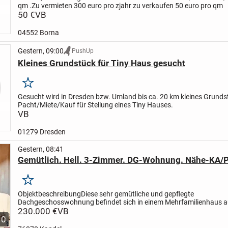
qm .
Zu vermieten 300 euro pro zjahr zu verkaufen 50 euro pro qm
50 €
VB
04552 Borna
Gestern, 09:00
PushUp
Kleines Grundstück für Tiny Haus gesucht
Merken
Gesucht wird in Dresden bzw. Umland bis ca. 20 km kleines Grunds
Pacht/Miete/Kauf für Stellung eines Tiny Hauses.
VB
01279 Dresden
Gestern, 08:41
Gemütlich. Hell. 3-Zimmer. DG-Wohnung. Nähe-KA/P
Merken
Objektbeschreibung
Diese sehr gemütliche und gepflegte
Dachgeschosswohnung befindet sich in einem Mehrfamilienhaus 
Jahr 1995 in ruhiger Wohnlage von Straubenhardt.
230.000 €
VB
Ein Highlight ist 
10