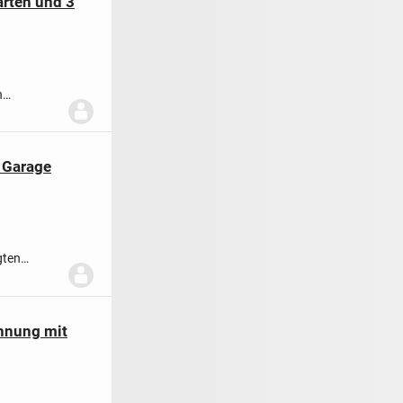
arten und 3
n
reint
 Garage
gten
egehrte...
hnung mit