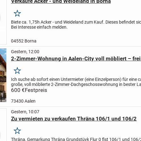
Verkaufe Acker - und Weideland in Borna
Merken
Biete ca. 1,75h Acker - und Weideland zum Kauf. Dieses befindet si
Bei Interesse einfach melden.
04552 Borna
Gestern, 12:00
2-Zimmer-Wohnung in Aalen-City voll möbliert – frei 
Merken
Ich suche ab sofort einen Untermieter (eine Einzelperson) für eine c
große, voll möblierte 2-Zimmer-Dachgeschosswohnung in bester L
Aalen-City.
600 €
Festpreis
Top-Lage
* Nur ca. 150 m zum Rathaus...
1
73430 Aalen
Gestern, 10:07
Zu vermieten zu verkaufen Thräna 106/1 und 106/2
Merken
Thräna, Gemarkung Thräna Grundstüvk Flur 0 flst 106/1 und 106/