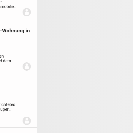
e
mmobilie
um-Wohnung in
den
nd dem
ichtetes
super