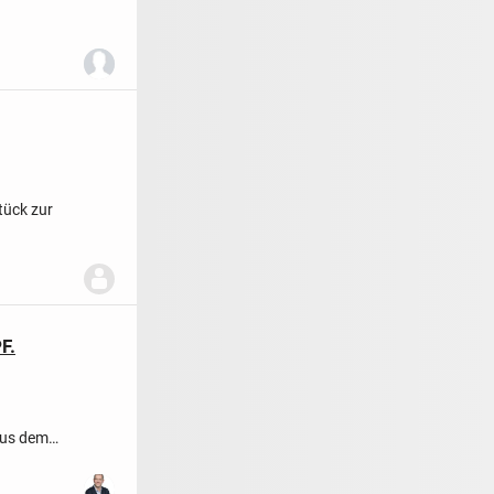
tück zur
F.
aus dem
der...