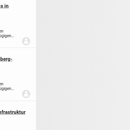
s in
en
ügigen
im...
berg-
en
ügigen
im...
frastruktur