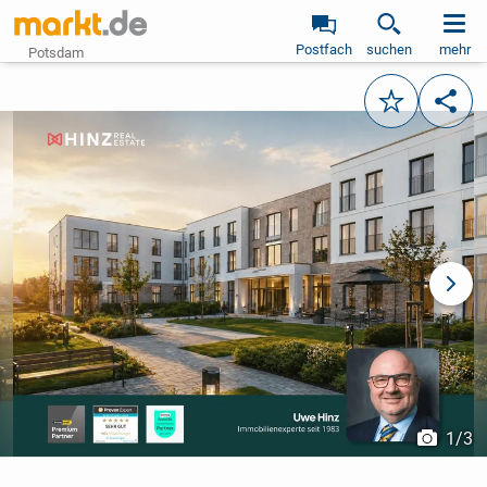
Postfach
suchen
mehr
Potsdam
Merken
Teile
vorheriges Bild
näch
1
/
3