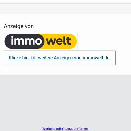
Inflation ihre Kaufkraft Stück für Stück reduziert.
Wer Vermögen erhalten möchte, sucht heute nach realen
Werten statt bloßen Zahlen auf dem Konto.
Anzeige von
Eine mögliche Lösung: Immobilien mit Betreiberkonzept
Diese Anlageform verbindet reale Sachwerte mit planbaren
Einnahmen und – je nach Objekt – indexierten
Klicke hier für weitere Anzeigen von immowelt.de.
Mietstrukturen.
Ihre Vorteile:
- Sachwert statt Geldentwertung
- Anpassung der Einnahmen an Inflationsindexierte Mieten
- langfristige Perspektive
- planbare Zahlungsstrukturen
- geringerer Aufwand als klassische Vermietung
- deutschlandweite Auswahl
Werbung stört? Jetzt entfernen!