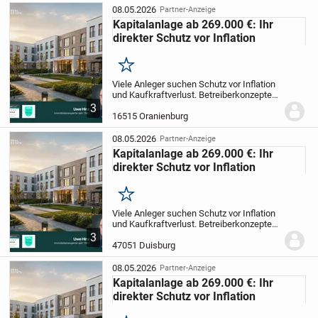
jetzt...
08.05.2026
Partner-Anzeige
Kapitalanlage ab 269.000 €: Ihr
direkter Schutz vor Inflation
Merken
Viele Anleger suchen Schutz vor Inflation
und Kaufkraftverlust.
Betreiberkonzepte
bieten eine sichere Möglichkeit, in
3
Sachwerte zu investieren und so das
16515 Oranienburg
Vermögen zu sichern. Entdecken Sie
jetzt...
08.05.2026
Partner-Anzeige
Kapitalanlage ab 269.000 €: Ihr
direkter Schutz vor Inflation
Merken
Viele Anleger suchen Schutz vor Inflation
und Kaufkraftverlust.
Betreiberkonzepte
bieten eine sichere Möglichkeit, in
3
Sachwerte zu investieren und so das
47051 Duisburg
Vermögen zu sichern. Entdecken Sie
jetzt...
08.05.2026
Partner-Anzeige
Kapitalanlage ab 269.000 €: Ihr
direkter Schutz vor Inflation