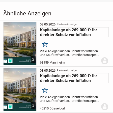
Ähnliche Anzeigen
08.05.2026
Partner-Anzeige
Kapitalanlage ab 269.000 €: Ihr
direkter Schutz vor Inflation
Merken
Viele Anleger suchen Schutz vor Inflation
und Kaufkraftverlust.
Betreiberkonzepte
bieten eine sichere Möglichkeit, in
3
Sachwerte zu investieren und so das
68159 Mannheim
Vermögen zu sichern. Entdecken Sie
jetzt...
08.05.2026
Partner-Anzeige
Kapitalanlage ab 269.000 €: Ihr
direkter Schutz vor Inflation
Merken
Viele Anleger suchen Schutz vor Inflation
und Kaufkraftverlust.
Betreiberkonzepte
bieten eine sichere Möglichkeit, in
3
Sachwerte zu investieren und so das
40210 Düsseldorf
Vermögen zu sichern. Entdecken Sie