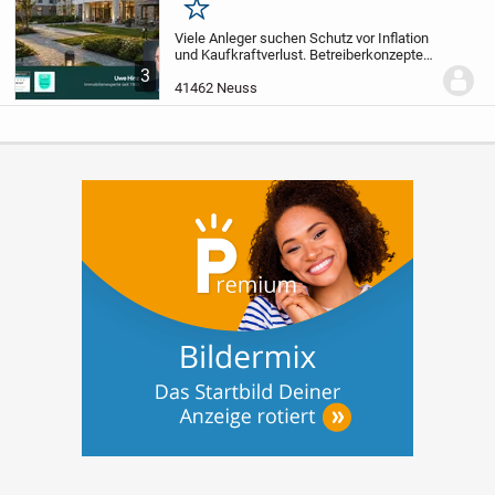
Merken
Viele Anleger suchen Schutz vor Inflation
und Kaufkraftverlust.
Betreiberkonzepte
bieten eine sichere Möglichkeit, in
3
Sachwerte zu investieren und so das
41462 Neuss
Vermögen zu sichern. Entdecken Sie
jetzt...