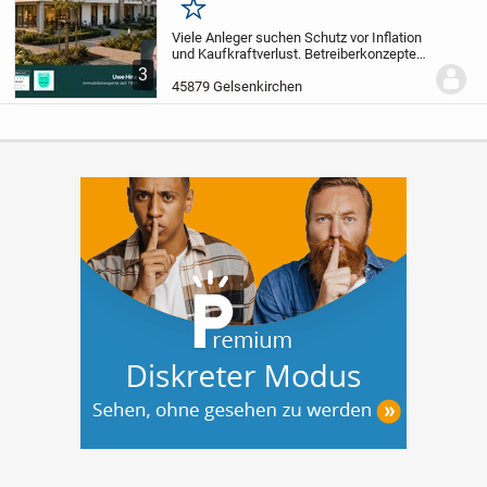
Merken
Viele Anleger suchen Schutz vor Inflation
und Kaufkraftverlust.
Betreiberkonzepte
bieten eine sichere Möglichkeit, in
3
Sachwerte zu investieren und so das
45879 Gelsenkirchen
Vermögen zu sichern. Entdecken Sie
jetzt...