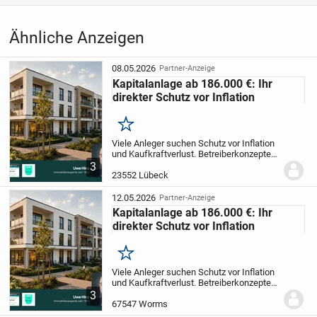
Ähnliche Anzeigen
08.05.2026
Partner-Anzeige
Kapitalanlage ab 186.000 €: Ihr
direkter Schutz vor Inflation
Merken
Viele Anleger suchen Schutz vor Inflation
und Kaufkraftverlust.
Betreiberkonzepte
bieten eine sichere Möglichkeit, in
3
Sachwerte zu investieren und so das
23552 Lübeck
Vermögen zu sichern. Entdecken Sie
jetzt...
12.05.2026
Partner-Anzeige
Kapitalanlage ab 186.000 €: Ihr
direkter Schutz vor Inflation
Merken
Viele Anleger suchen Schutz vor Inflation
und Kaufkraftverlust.
Betreiberkonzepte
bieten eine sichere Möglichkeit, in
3
Sachwerte zu investieren und so das
67547 Worms
Vermögen zu sichern. Entdecken Sie