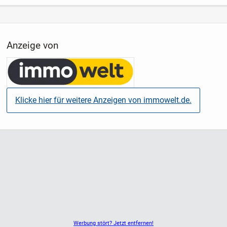
Inflation ihre Kaufkraft Stück für Stück reduziert.
Wer Vermögen erhalten möchte, sucht heute nach realen
Werten statt bloßen Zahlen auf dem Konto.
Anzeige von
Eine mögliche Lösung: Immobilien mit Betreiberkonzept
Diese Anlageform verbindet reale Sachwerte mit planbaren
Einnahmen und – je nach Objekt – indexierten
Klicke hier für weitere Anzeigen von immowelt.de.
Mietstrukturen.
Ihre Vorteile:
- Sachwert statt Geldentwertung
- Anpassung der Einnahmen an Inflationsindexierte Mieten
- langfristige Perspektive
- planbare Zahlungsstrukturen
- geringerer Aufwand als klassische Vermietung
- deutschlandweite Auswahl
Werbung stört? Jetzt entfernen!