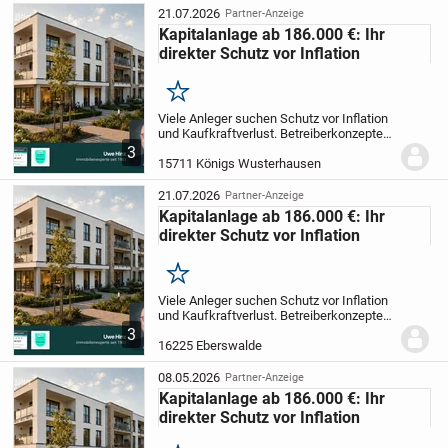
jetzt...
21.07.2026
Partner-Anzeige
Kapitalanlage ab 186.000 €: Ihr
direkter Schutz vor Inflation
Merken
Viele Anleger suchen Schutz vor Inflation
und Kaufkraftverlust.
Betreiberkonzepte
bieten eine sichere Möglichkeit, in
3
Sachwerte zu investieren und so das
15711 Königs Wusterhausen
Vermögen zu sichern. Entdecken Sie
jetzt...
21.07.2026
Partner-Anzeige
Kapitalanlage ab 186.000 €: Ihr
direkter Schutz vor Inflation
Merken
Viele Anleger suchen Schutz vor Inflation
und Kaufkraftverlust.
Betreiberkonzepte
bieten eine sichere Möglichkeit, in
3
Sachwerte zu investieren und so das
16225 Eberswalde
Vermögen zu sichern. Entdecken Sie
jetzt...
08.05.2026
Partner-Anzeige
Kapitalanlage ab 186.000 €: Ihr
direkter Schutz vor Inflation