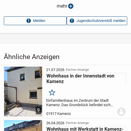
Anzeigen­datum
13.05.2026
mehr
Anzeigen­kennung
c2f5dece
Melden
Jugendschutzverstoß melden
Aufrufe dieser
15
Anzeige
Kategorie
Immobilien
›
Kaufen
›
Häuser
Ähnliche Anzeigen
21.07.2026
Partner-Anzeige
Wohnhaus in der Innenstadt von
Kamenz
Merken
Einfamilienhaus im Zentrum der Stadt
Kamenz. Das Grundstück befindet sich
abseits von Hauptstraßen. Entfernung
9
vom Marktplatz nur ca. 200 m. Das Haus
01917 Kamenz
wurde 1993 und 1994 umfassend
modernisiert. Dabei...
26.04.2026
Partner-Anzeige
Wohnhaus mit Werkstatt in Kamenz-