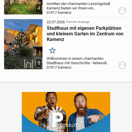
Inmitten der charmanten Lessingstadt
4
Kamenz bieten wir Ihnen ein
sanierungsbedürftiges Einfamilienhaus
01917 Kamenz
mit großem Entwicklungspotenzial zum
Kauf an. Die Immobilie überzeugt mit
22.07.2026
Partner-Anzeige
einem familienfreundlic...
Stadthaus mit eigenen Parkplätzen
und kleinem Garten im Zentrum von
Kamenz
Merken
Willkommen in einem charmanten
5
Stadthaus mit Geschichte - liebevoll
erbaut um 1882, mitten im Herzen von
01917 Kamenz
Kamenz. Auf rund 298 m² Gesamtfläche
eröffnen sich vielfältige Möglichkeiten:
Zwei Wohneinheite...