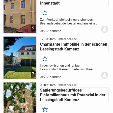
Innenstadt
Merken
Zum Verkauf steht ein leerstehendes
Bestandsgebäude, bestehend aus einem
Wohnhaus und einer ehemaligen
9
Werkstatt und Scheune in zentraler
01917 Kamenz
Innenstadtlage von Kamenz.
Das
Wohngebäude befindet sich etwas...
12.10.2025
Partner-Anzeige
Charmante Immobilie in der schönen
Lessingstadt Kamenz
Merken
In der idyllischen und ruhigen
Lessingstadt Kamenz bieten wir Ihnen
eine großzügige Immobilie zum Kauf an,
7
die durch ihre Vielseitigkeit überzeugt.
01917 Kamenz
Diese Immobilie eignet sich hervorragend
sowohl als...
08.09.2025
Partner-Anzeige
Sanierungsbedürftiges
Einfamilienhaus mit Potenzial in der
Lessingstadt Kamenz
Merken