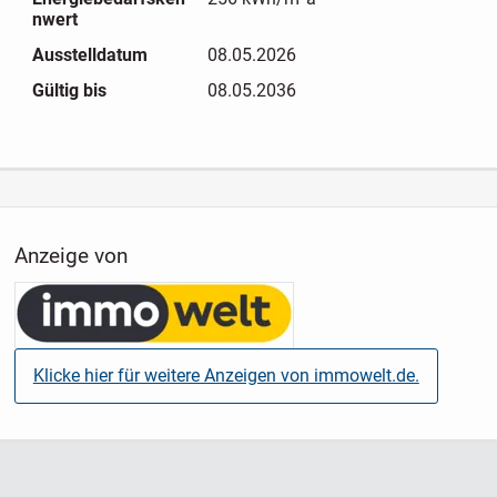
hinaus besteht die Möglichkeit, jedem Mieter einen eigenen
nwert
Gartenbereich gegen eine monatliche Vergütung zur
Ausstelldatum
08.05.2026
Verfügung zu stellen.
Gültig bis
08.05.2036
Abschließend bietet diese Immobilie mitten in Kamenz eine
attraktive Gelegenheit für Investoren oder Eigennutzer, die
mit dem notwendigen Einsatz ein lukratives Schnäppchen
realisieren möchten.
Anzeige von
Erschließung
- Wasser
- Abwasser
- Gas
Klicke hier für weitere Anzeigen von immowelt.de.
- Strom
- Telefon
Sanierungen der letzten Jahre
- 2. OG komplett 2000