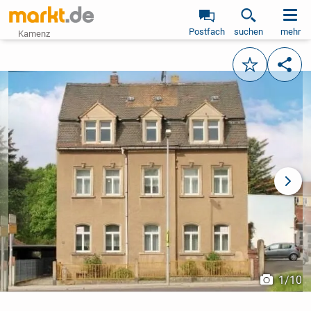
Postfach
suchen
mehr
Kamenz
Merken
Teile
vorheriges Bild
näch
1
/
10