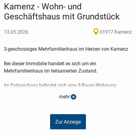
Kamenz - Wohn- und
Geschäftshaus mit Grundstück
13.05.2026
01917 Kamenz
3-geschossiges Mehrfamilienhaus im Herzen von Kamenz
Bei dieser Immobilie handelt es sich um ein
Mehrfamilienhaus im teilsanierten Zustand.
Im Erdgeschoss befindet sich eine 3-Raum-Wohnung.
Durch notwendige Sanierungsarbeiten kann diese Wohnung
mehr
wieder in neuem Glanz erstrahlen.
Die Wohnung im Obergeschoss wurde bis 2025 bewohnt
Zur Anzeige
und befindet sich in einem guten Zustand.
Nach einigen wenigen Schönheitsreparaturen kann diese