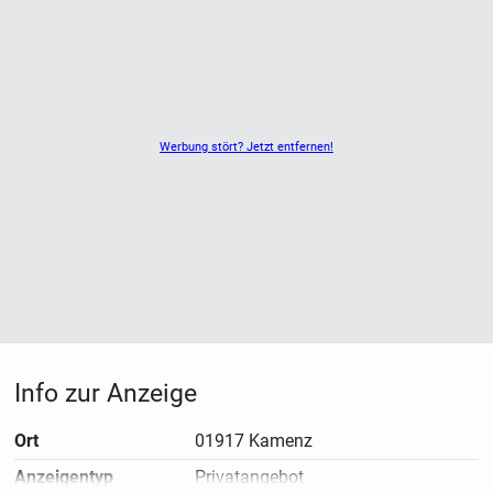
- Elekto 2000
- Heizung 2000
- Fenster 2000
- Fussböbden 2000
- Türen 2000
Werbung stört? Jetzt entfernen!
Info zur Anzeige
Ort
01917 Kamenz
Anzeigen­typ
Privatangebot