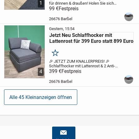
1
für drinnen & draußen!
Holen Sie sich
Komfort & Stil nach Hause – mit unserem
99 €
Festpreis
neuen Sitzsack in Taupe aus
strapazierfähigem Outdoor-Stoff!
✨ Top-
26676 Barßel
Angebot...
Gestern, 15:54
Jetzt Neu Schlaffhocker mit
Lattenrost für 399 Euro statt 899 Euro
Merken
🎉 JETZT ZUM KNALLERPREIS! 🎉
Schlaffhocker mit Lattenrost & 2 Anti-
Rutsch-Kissen
399 €
Festpreis
✅ Nur 399 € statt 899 € –
4
über 50 % Rabatt!
Maße:
🛏️ Kompakt: 103
× 81 cm
🛌 Ausgezogen: 200 × 81 cm –
26676 Barßel
ideal...
Alle 45 Kleinanzeigen öffnen