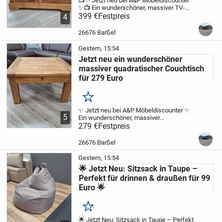
📺✨ Jetzt neu bei A&P Möbeldiscounter
✨📺
Ein wunderschöner, massiver TV-
Schrank, der durch seine stabile
399 €
Festpreis
4
Verarbeitung und sein zeitloses Design
überzeugt. Dieses Möbelstück bringt
26676 Barßel
nicht nur...
Gestern, 15:54
Jetzt neu ein wunderschöner
massiver quadratischer Couchtisch
für 279 Euro
Merken
✨ Jetzt neu bei A&P Möbeldiscounter ✨
5
Ein wunderschöner, massiver
quadratischer Couchtisch im rustikalen
279 €
Festpreis
Stil mit markanten Ecken und Kanten.
Dieses Möbelstück überzeugt durch
26676 Barßel
seine kraftvolle...
Gestern, 15:54
🌟 Jetzt Neu: Sitzsack in Taupe –
Perfekt für drinnen & draußen für 99
Euro 🌟
Merken
🌟 Jetzt Neu: Sitzsack in Taupe – Perfekt