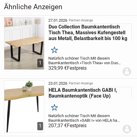
Aufrufe dieser
26
Ähnliche Anzeigen
Anzeige
Kategorie
Haus & Garten
›
Möbel
›
Tische
›
27.01.2026
Partner-Anzeige
Küchentische
Duo Collection Baumkantentisch
Tisch Thea, Massives Kufengestell
aus Metall, Belastbarkeit bis 100 kg
Merken
Natürlich schöner Tisch
Mit diesem
1
Baumkantentisch «Tisch Thea» von Duo
Collection hast du einen ganz besonderen
329,99 €
Festpreis
Tisch, der eine natürliche Atmosphäre in
den Raum bringt. Neben der Tischplatte
in...
23.01.2026
Partner-Anzeige
HELA Baumkantentisch GABI I,
Baumkantenoptik (Face Up)
Merken
Natürlich schöner Tisch
Mit diesem
Baumkantentisch «GABI I» von HELA hast
du einen ganz besonderen Tisch, der eine
207,37 €
Festpreis
1
natürliche Atmosphäre in den Raum
bringt. Das MDF macht die Tischplatte