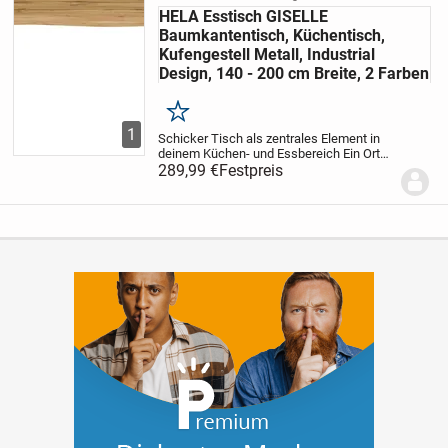
HELA Esstisch GISELLE
Baumkantentisch, Küchentisch,
Kufengestell Metall, Industrial
Design, 140 - 200 cm Breite, 2 Farben
Merken
1
Schicker Tisch als zentrales Element in
deinem Küchen- und Essbereich
Ein Ort
der Gastfreundschaft und des
289,99 €
Festpreis
Beisammenseins — an diesem Esstisch
»GISELLE Baumkantentisch,
Küchentisch« von HELA steht...