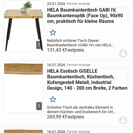
besonders...
23.01.2026
Partner-Anzeige
HELA Baumkantentisch GABI IV,
Baumkantenoptik (Face Up), 90x90
cm, praktisch für kleine Räume
Merken
Natürlich schöner Tisch
Dieser
1
Baumkantentisch «GABI IV» von HELA
zieht mit seiner markanten Optik die
131,43 €
Festpreis
Blicke auf sich. Das MDF macht die
Tischplatte besonders langlebig und hat
die Eigenschaft, dass...
16.01.2026
Partner-Anzeige
HELA Esstisch GISELLE
Baumkantentisch, Küchentisch,
Kufengestell Metall, Industrial
Design, 140 - 200 cm Breite, 2 Farben
Merken
1
Schicker Tisch als zentrales Element in
deinem Küchen- und Essbereich
Ein Ort
der Gastfreundschaft und des
269,99 €
Festpreis
Beisammenseins — an diesem Esstisch
»GISELLE Baumkantentisch,
Küchentisch« von HELA steht...
16.01.2026
Partner-Anzeige