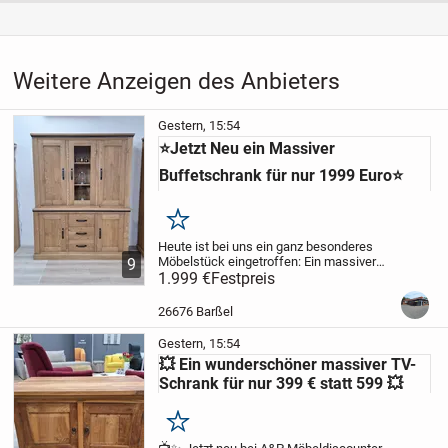
Weitere Anzeigen des Anbieters
Gestern, 15:54
⭐Jetzt Neu ein Massiver
Buffetschrank für nur 1999 Euro⭐
Merken
Heute ist bei uns ein ganz besonderes
Möbelstück eingetroffen:
Ein massiver
9
Buffetschrank, der durch seine
1.999 €
Festpreis
beeindruckende Größe, sein hohes
Eigengewicht und seine erstklassige
26676 Barßel
Verarbeitung überzeugt....
Gestern, 15:54
💥 Ein wunderschöner massiver TV-
Schrank für nur 399 € statt 599 💥
Merken