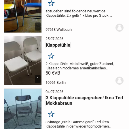
Merken
abzugeben sind folgende neuwertige
Klappstühle:
2 x gelb
1 x blau
pro Stück 8,-
- €, Einzelverkauf möglich
Nur Abholung
1
97618 Wollbach
25.07.2026
Klappstühle
Merken
2 Klappstühle, Metall weiß, guter Zustand,
Klassisch modernes amerikanisches
Design. Gerne an Selbstabholer in Berlin-
50 €
VB
Kreuzberg, nahe Mehringdam.
m
1
015565101475
10961 Berlin
04.07.2026
3 Klappstühle ausgegraben! Ikea Ted
Mokkabraun
Merken
3 vintage „Niels Gammelgard“ Ted Ikea
Klappstuhle in der wieder topmodernen