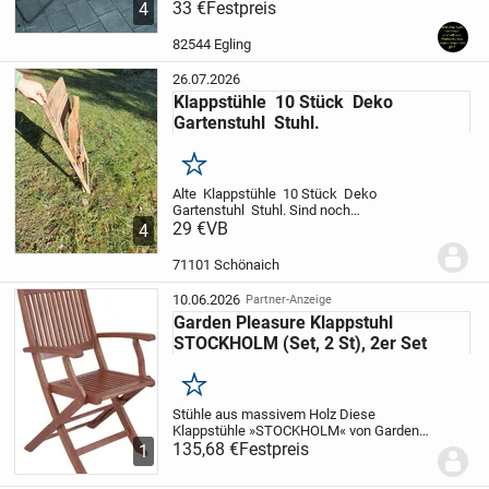
Farbe Mokkabraun. Die Stühle standen
33 €
Festpreis
4
jahrzehnte in kühlem Schuppen, haben
teils deutliche Kratzer und werden nach
82544 Egling
Umzug...
26.07.2026
Klappstühle 10 Stück Deko
Gartenstuhl Stuhl.
Merken
Alte Klappstühle 10 Stück Deko
Gartenstuhl Stuhl. Sind noch
funktionsfähig.
29 €
VB
Können auch einzeln
4
gekauft werden.
Zustand siehe
Bilder
Stückpreis 29 Euro pro Stuhl
10 Euro
71101 Schönaich
Versandpreis für einen...
10.06.2026
Partner-Anzeige
Garden Pleasure Klappstuhl
STOCKHOLM (Set, 2 St), 2er Set
Merken
Stühle aus massivem Holz
Diese
Klappstühle »STOCKHOLM« von Garden
Pleasure macht nicht nur optisch einiges
135,68 €
Festpreis
1
her, sondern punktet auch mit seiner
Langlebigkeit. Nach Gebrauch kannst du