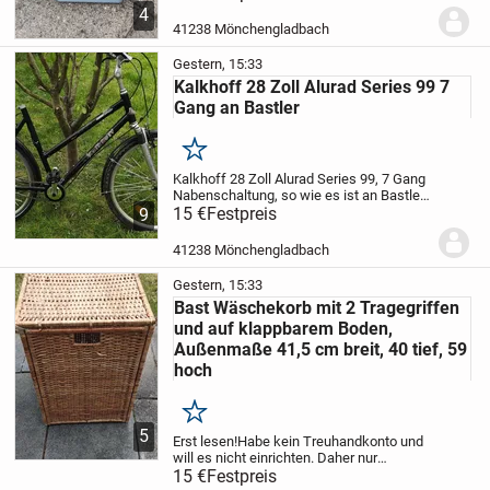
Bringen und Versand gegen Aufwand
4
41238 Mönchengladbach
Gestern, 15:33
Kalkhoff 28 Zoll Alurad Series 99 7
Gang an Bastler
Merken
Kalkhoff 28 Zoll Alurad Series 99, 7 Gang
Nabenschaltung, so wie es ist an Bastler,
Federgabel funktioniert, Schaltung sollte
15 €
Festpreis
9
gehen, Verkauf von privat unter
Ausschluss jeglicher Gewährleistung,...
41238 Mönchengladbach
Gestern, 15:33
Bast Wäschekorb mit 2 Tragegriffen
und auf klappbarem Boden,
Außenmaße 41,5 cm breit, 40 tief, 59
hoch
Merken
5
Erst lesen!
Habe kein Treuhandkonto und
will es nicht einrichten. Daher nur
Barzahlung bei Abholung.
15 €
Festpreis
Bast