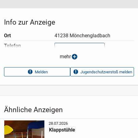
Info zur Anzeige
Ort
41238 Mönchengladbach
Telefon
Nummer anzeigen
mehr
Anzeigen­typ
Privatangebot
Melden
Jugendschutzverstoß melden
Anzeigen­datum
24.07.2026
Anzeigen­kennung
e6b763e0
Aufrufe dieser
56
Anzeige
Ähnliche Anzeigen
Kategorie
Haus & Garten
›
Möbel
›
Sitzmöbel
›
Stühle
›
Klappstühle
28.07.2026
Klappstühle