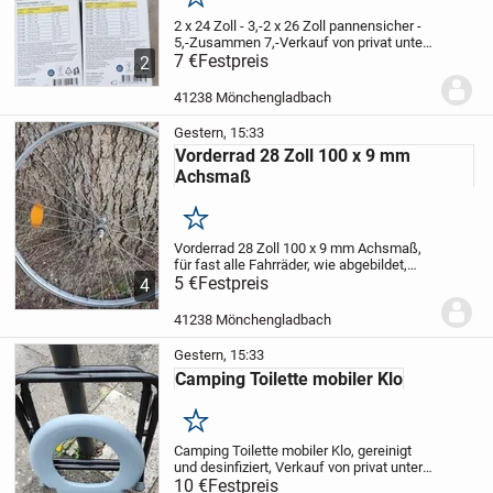
Merken
2 x 24 Zoll - 3,-
2 x 26 Zoll pannensicher -
5,-
Zusammen 7,-
Verkauf von privat unter
Ausschluss jeglicher
7 €
Festpreis
2
Gewährleistung
Barzahlung bei Abholung,
Bringen und Versand gegen Aufwand und
41238 Mönchengladbach
dann nur...
Gestern, 15:33
Vorderrad 28 Zoll 100 x 9 mm
Achsmaß
Merken
Vorderrad 28 Zoll 100 x 9 mm Achsmaß,
für fast alle Fahrräder, wie abgebildet,
diese werden noch benötigt, Verkauf von
5 €
Festpreis
4
privat unter Ausschluss jeglicher
Gewährleistung, Bringen gegen Aufwand
41238 Mönchengladbach
Gestern, 15:33
Camping Toilette mobiler Klo
Merken
Camping Toilette mobiler Klo, gereinigt
und desinfiziert, Verkauf von privat unter
Ausschluss jeglicher Gewährleistung,
10 €
Festpreis