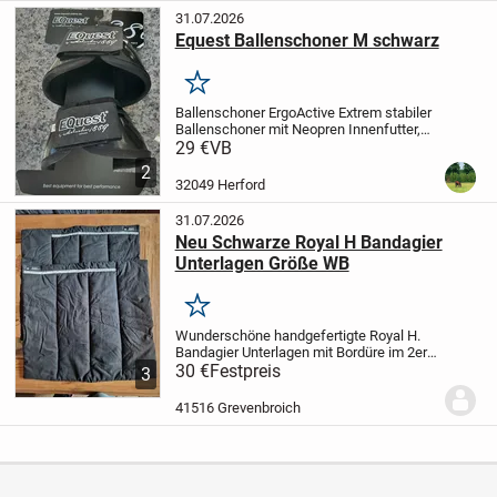
31.07.2026
Equest Ballenschoner M schwarz
Merken
Ballenschoner ErgoActive
Extrem stabiler
Ballenschoner mit Neopren Innenfutter,
schützt den Hufballen vor Tritt- und
29 €
VB
Streifverletzungen. Durch den
2
anatomischen Schnitt sowie dem starken
32049 Herford
doppelten...
31.07.2026
Neu Schwarze Royal H Bandagier
Unterlagen Größe WB
Merken
Wunderschöne handgefertigte Royal H.
Bandagier Unterlagen mit Bordüre
im 2er
Set für Vorder- oder Hinterbeine.
30 €
Festpreis
3
Warmblut : Länge ca. 45 cm Breite 50 cm
noch nie am Pferd
Der Artikel ist noch...
41516 Grevenbroich