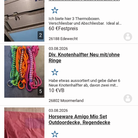
Merken
Ich biete hier 3 Thermoboxen.
Verschliesbar und Abschliesbar. Ideal als
Sattelschrank, Futterschrank, Umbau
60 €
Festpreis
zum Heubedampfer, Getränkekisten kühl
2
halten ect. Hält alles trocken und
26188 Edewecht
sauber.
Pre...
03.08.2026
Div. Knotenhalfter Neu mit/ohne
Ringe
Merken
Habe etwas aussortiert und gebe daher 6
Neue Knotenhalfter ab, davon zwei mit
Ringen. Größe VB/WB. Diese lagen nicht
10 €
VB
5
einmal zur Anprobe auf dem Pferd. Und
sind teils sogar noch verpackt.
Preis je...
26802 Moormerland
03.08.2026
Horseware Amigo Mio Set
Outdoordecke, Regendecke
Merken