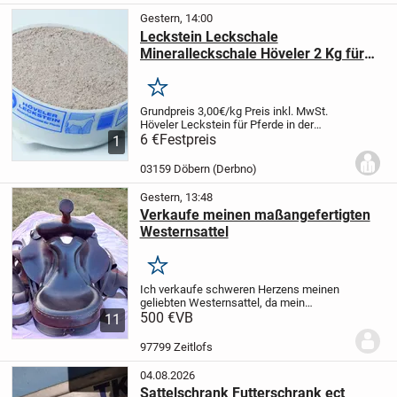
Gestern, 14:00
Leckstein Leckschale
Mineralleckschale Höveler 2 Kg für
Pferde
Merken
Grundpreis 3,00€/kg
Preis inkl. MwSt.
Höveler Leckstein für Pferde in der
handlichen 2 Kg Schale.
6 €
Festpreis
Zur selbsttätigen
1
Versorgung mit allen lebenswichtigen
Mineralien und Spurenelementen.
...
03159 Döbern (Derbno)
Gestern, 13:48
Verkaufe meinen maßangefertigten
Westernsattel
Merken
Ich verkaufe schweren Herzens meinen
geliebten Westernsattel, da mein
Haflinger inzwischen zu alt geworden ist
500 €
VB
11
und leider nicht mehr geritten werden
kann.
Der Sattel ist maßangefertigt,
97799 Zeitlofs
besteht aus...
04.08.2026
Sattelschrank Futterschrank ect