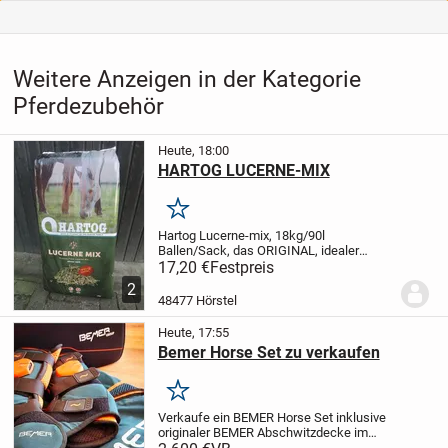
Weitere Anzeigen in der Kategorie
Pferdezubehör
Heute, 18:00
HARTOG LUCERNE-MIX
Merken
Hartog Lucerne-mix, 18kg/90l
Ballen/Sack, das ORIGINAL, idealer
Raufutterersatz oder als gesunde Zugabe
17,20 €
Festpreis
!
Preis bei Abnahme von min. 21 Ballen
2
16,90 Euro/Stück inkl. MWSt und ab Lager
48477 Hörstel
bei Barzahlung...
Heute, 17:55
Bemer Horse Set zu verkaufen
Merken
Verkaufe ein BEMER Horse Set inklusive
originaler BEMER Abschwitzdecke im
Komplettset.
Das Set wurde im Juni 2021