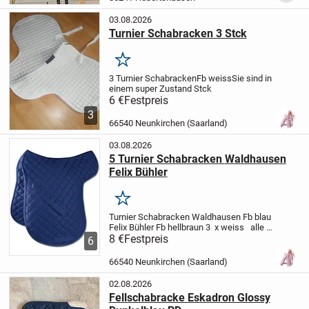
und...
03.08.2026
Turnier Schabracken 3 Stck
Merken
3 Turnier Schabracken
Fb weiss
Sie sind in
einem super Zustand
Stck
6 €
Festpreis
3
66540 Neunkirchen (Saarland)
03.08.2026
5 Turnier Schabracken Waldhausen
Felix Bühler
Merken
Turnier Schabracken
Waldhausen
Fb blau
Felix Bühler
Fb hellbraun
3 x weiss
alle
in gutem wenig benutzten Zustand
8 €
Festpreis
Stck
6
66540 Neunkirchen (Saarland)
02.08.2026
Fellschabracke Eskadron Glossy