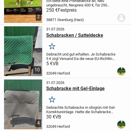
Ich biete eine Pferdedecke an, Neu
ungebraucht, Neupreis 600 €, für 250
€,
Versand möglich, + Porto
Ohne
250 €
Festpreis
Kloudmatte
2
38871 Ilsenburg (Harz)
31.07.2026
Schabracken / Satteldecke
Merken
Gebracht und gut erhalten.
Je Schabracke
5 € zzgl Versand
Da die neue EU-Richtlinie
jetzt 1 Jahr Gewährleistung auch für
5 €
VB
Privatverkäufer vorsieht - soweit der
10
Verkäufer es nicht ausschließt...
32049 Herford
31.07.2026
Schabracke mit Gel-Einlage
Merken
Gebrachte Schabracke in olivgrün mit Gel-
Korrektureinlage. Hatte die Schabracke
unter einem VSD Sattel mit 17 und 18
30 €
VB
Sitzgröße.
Ein paar Haare sind leider noch
4
vorhanden.
Da die neue EU-Richtlinie...
32049 Herford