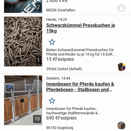
2.600 €
VB
gekauft, nur wenig genutzt und befindet
2
sich in einem sehr guten, gepflegten
88529 Zwiefalten
Zustand....
Heute, 14:25
Schwarzkümmel Presskuchen je
15kg
Merken
Bieten Schwarzkümmel Presskuchen für
Pferde und Rinder zu je 15 kg für 15 EUR
an.
15 €
Haupteinsatzbereiche und
Festpreis
1
Effekte
Atemwege: Hilft bei
staubbedingtem Husten, leichten
39264 Zerbst (Anhalt)
Bronchialreizungen und...
Gestern, 14:44
Innenboxen für Pferde kaufen &
Pferdeboxen - Stallboxen und
Trennwände
Merken
Innenboxen für Pferde kaufen -
hochwertige Stalltrennwände &
Boxensysteme vom Hersteller
690 €
Festpreis
🐎
10
Hochwertige Innenboxen für Pferde und
stabile Trennwände für moderne
86150 Augsburg
Pferdeställe
Unsere Innenboxen für...