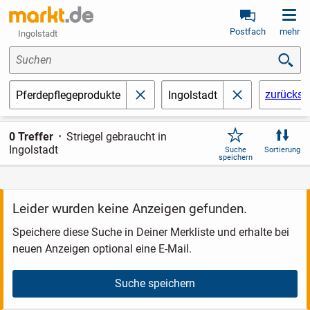
Postfach
mehr
Ingolstadt
Suchen
zurückse
Pferdepflegeprodukte
Ingolstadt
schließen
schließen
0 Treffer
Striegel gebraucht in
Ingolstadt
Suche
Sortierung
speichern
Leider wurden keine Anzeigen gefunden.
Speichere diese Suche in Deiner Merkliste und erhalte bei
neuen Anzeigen optional eine E-Mail.
Suche speichern