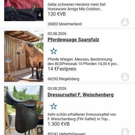
Gebe schweren Herzens mein Set
Horseware Amigo Mio Outdoor
Regendecken ab.
130 €
VB
sind 130cm
4
Rückenlänge laut Etiket, kann auf wunsch
gerne nochmal genau messen. Die ältere
26802 Moormerland
Stabile Ausführung. Nicht mehr im...
03.08.2026
Pferdewaage Saarpfalz
Merken
Pferde Wiegen. Messen, Bestimmung
des BCS
Preise
ab 10 Pferden 14,00 € pro
Pferd
3 bis 9 Pferde 17,00 € pro Pferd
1 bis
14 €
Festpreis
2 Pferde 20,00 € pro Pferd
1
66292 Riegelsberg
03.08.2026
Dressursattel F. Weischenberg
Merken
Sehr schön erhaltener Dressursattel von
F. Weischenberg (FW-Sattel) in Top
Zustand. Der Sattel wurde 1 1/2 Jahre
1.300 €
VB
benutzt und weißt keine Defekte auf. Das
6
zeigen auch die Fotos. Sitzfläche 17"
85241 Hebertshausen