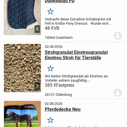
Dunkelblau PD
Merken
Verkaufe diese Eskadron Schabracke mit
Fell in Größe Pony Dressur.
Wurde nicht
so oft genutzt und so gut es geht geputzt.
48 €
VB
8
Versandkosten übernimmt der Käufer.
Da
Privatverkauf keine Garantie,...
74564 Crailsheim
02.08.2026
Strohgranulat Einstreugranulat
Einstreu Stroh für Tierställe
Merken
Wir bieten Strohgranulat als Einstreu an.
Vorteile: extrem saugfähig -
geruchsbindend - das
385 €
Festpreis
3
Aufnahmevermögen ist höher als
herkömmlicher Einstreu - hohe
26121 Oldenburg
Ergiebigkeit, daher kostengünstig -
100%...
02.08.2026
Pferdedecke Neu
Merken