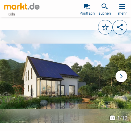
Postfach
suchen
mehr
Köln
Merken
Teile
vorheriges Bild
näch
1
/
10