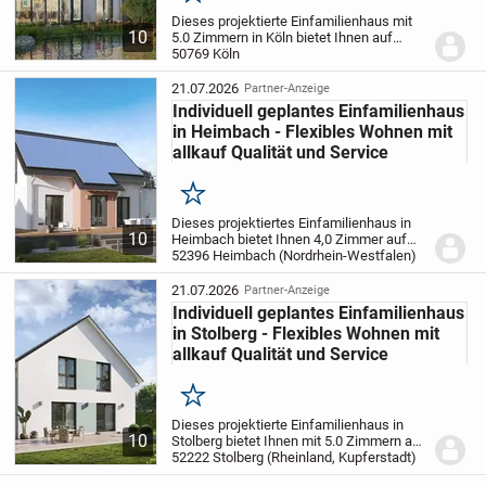
Merken
Dieses projektierte Einfamilienhaus mit
10
5.0 Zimmern in Köln bietet Ihnen auf
151,22 m² Wohnfläche und einem
50769 Köln
großzügigen 633 m² großen Grundstück
die perfekte Basis für Ihr neues Zuhause.
21.07.2026
Partner-Anzeige
Das Haus...
Individuell geplantes Einfamilienhaus
in Heimbach - Flexibles Wohnen mit
allkauf Qualität und Service
Merken
Dieses projektiertes Einfamilienhaus in
10
Heimbach bietet Ihnen 4,0 Zimmer auf
großzügigen 136,78 m² Wohnfläche,
52396 Heimbach (Nordrhein-Westfalen)
verteilt auf zwei Etagen. Drei
Schlafzimmer, ein modernes Badezimmer
21.07.2026
Partner-Anzeige
sowie ein zusätzlich...
Individuell geplantes Einfamilienhaus
in Stolberg - Flexibles Wohnen mit
allkauf Qualität und Service
Merken
Dieses projektierte Einfamilienhaus in
10
Stolberg bietet Ihnen mit 5.0 Zimmern auf
142,23 m² Wohnfläche das ideale
52222 Stolberg (Rheinland, Kupferstadt)
Zuhause für die ganze Familie. Auf einem