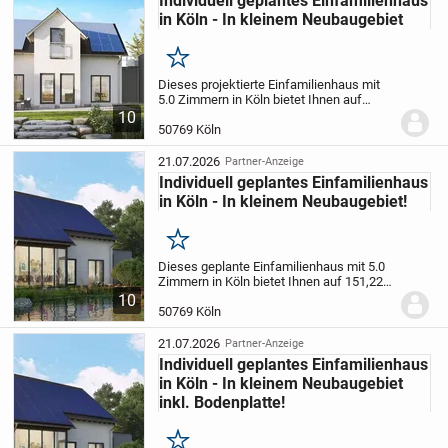
Individuell geplantes Einfamilienhaus
in Köln - In kleinem Neubaugebiet
Merken
Dieses projektierte Einfamilienhaus mit
5.0 Zimmern in Köln bietet Ihnen auf
151,22 m² Wohnfläche und einem
10
großzügigen 633 m² großen Grundstück
50769 Köln
die perfekte Basis für Ihr neues Zuhause.
Das Haus...
21.07.2026
Partner-Anzeige
Individuell geplantes Einfamilienhaus
in Köln - In kleinem Neubaugebiet!
Merken
Dieses geplante Einfamilienhaus mit 5.0
Zimmern in Köln bietet Ihnen auf 151,22
m² Wohnfläche und einem großzügigen
10
633 m² großen Grundstück die perfekte
50769 Köln
Basis für Ihr neues Zuhause. Das Haus
verteilt...
21.07.2026
Partner-Anzeige
Individuell geplantes Einfamilienhaus
in Köln - In kleinem Neubaugebiet
inkl. Bodenplatte!