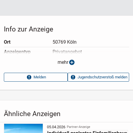
Info zur Anzeige
Ort
50769 Köln
Anzeigen­typ
Privatangebot
Anzeigen­datum
13.05.2026
mehr
Anzeigen­kennung
fa6ca2c1
Melden
Jugendschutzverstoß melden
Aufrufe dieser
8
Anzeige
Kategorie
Immobilien
›
Kaufen
›
Häuser
Ähnliche Anzeigen
05.04.2026
Partner-Anzeige