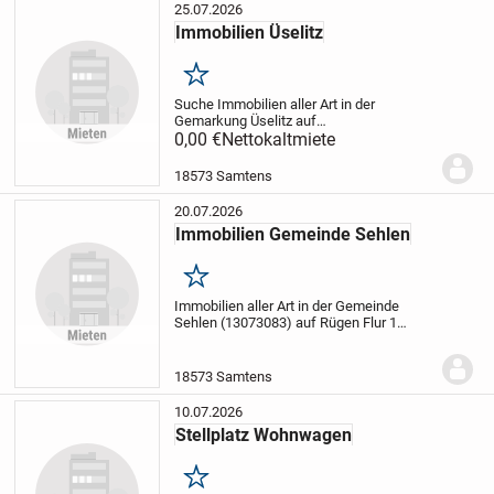
25.07.2026
Immobilien Üselitz
Merken
Suche Immobilien aller Art in der
Gemarkung Üselitz auf
Rügen
0,00 €
Grundstücke, Häuser zum
Nettokaltmiete
Kauf,Pacht ...
18573 Samtens
20.07.2026
Immobilien Gemeinde Sehlen
Merken
Immobilien aller Art in der Gemeinde
Sehlen (13073083) auf Rügen Flur 1
Grundstücke,Häuser zum Kauf,Pacht ...
Mölln-Medow (133161)
18573 Samtens
10.07.2026
Stellplatz Wohnwagen
Merken