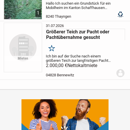
Hallo
Ich suchen ein Grundstück für ein
Mobilheim im Kanton Schaffhausen
angrenzend auch Kanton Zürich oder
1
Kanton Thurgau. Strom, Wasser- und
8240 Thayngen
Abwasseranschluss ist erforderlich. Ab
150m2. Erstwohnsi...
31.07.2026
Größerer Teich zur Pacht oder
Pachtübernahme gesucht
Merken
Ich bin auf der Suche nach einem
größeren Teich zur langfristigen Pacht
oder Pachtübernahme im Umkreis von bis
2.000,00 €
Nettokaltmiete
zu 40 km um Wurzen.
Gesucht wird ein
Teich zur privaten Nutzung – kein
04828 Bennewitz
Angelverein. Auch...