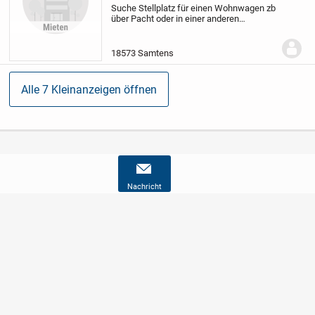
Suche Stellplatz für einen Wohnwagen zb
über Pacht oder in einer anderen
Kombinationen gegen Helfen zb usw. Der
Stellplatz solte das ganze Jahr nutzbar
sein was bedeuten würde als
18573 Samtens
Hauptwohnsitz...
Alle 7 Kleinanzeigen öffnen
Nachricht