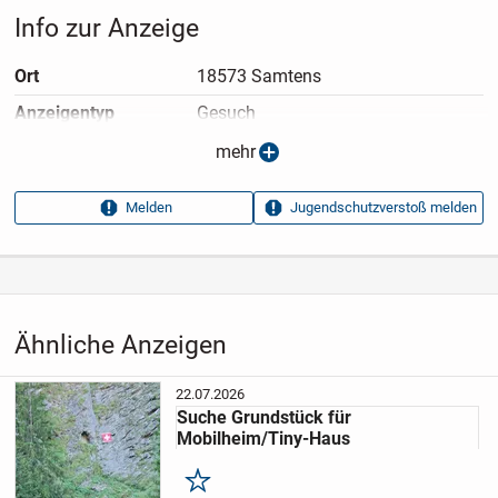
Info zur Anzeige
Ort
18573 Samtens
Anzeigen­typ
Gesuch
Anzeigen­datum
20.07.2026
mehr
Anzeigen­kennung
8985f6c3
Melden
Jugendschutzverstoß melden
Aufrufe dieser
40
Anzeige
Kategorie
Immobilien
›
Mieten
›
Grundstücke
Ähnliche Anzeigen
22.07.2026
Suche Grundstück für
Mobilheim/Tiny-Haus
Merken