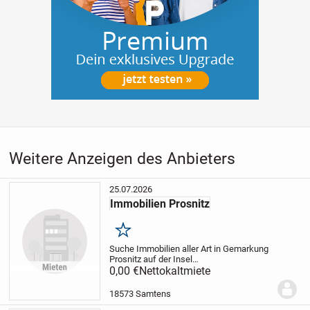
Weitere Anzeigen des Anbieters
25.07.2026
Immobilien Prosnitz
Merken
Suche Immobilien aller Art in Gemarkung
Prosnitz auf der Insel
Rügen
0,00 €
Grundstücke, Häuser zum
Nettokaltmiete
Kauf,Pacht ...
18573 Samtens