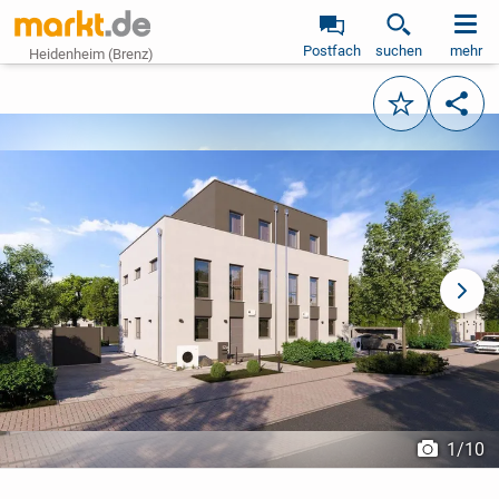
Postfach
suchen
mehr
Heidenheim (Brenz)
Merken
Teile
vorheriges Bild
näch
1
/
10