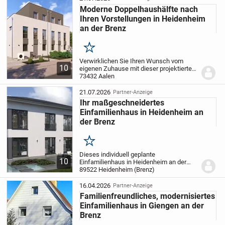
Moderne Doppelhaushälfte nach
Ihren Vorstellungen in Heidenheim
an der Brenz
Merken
Verwirklichen Sie Ihren Wunsch vom
10
eigenen Zuhause mit dieser projektierten
Doppelhaushälfte in Heidenheim an der
73432 Aalen
Brenz. Die Immobilie bietet Ihnen ca.
130,76 m² Wohnfläche auf zwei
21.07.2026
Partner-Anzeige
Stockwerken und...
Ihr maßgeschneidertes
Einfamilienhaus in Heidenheim an
der Brenz
Merken
Dieses individuell geplante
10
Einfamilienhaus in Heidenheim an der
Brenz bietet Ihnen auf 166,69 m²
89522 Heidenheim (Brenz)
Wohnfläche sowie einem großzügigen
Grundstück von 489 m² die perfekte
16.04.2026
Partner-Anzeige
Basis, um Ihre persönlichen...
Familienfreundliches, modernisiertes
Einfamilienhaus in Giengen an der
Brenz