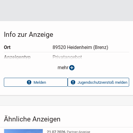
Info zur Anzeige
Ort
89520 Heidenheim (Brenz)
Anzeigen­typ
Privatangebot
Anzeigen­datum
12.04.2026
mehr
Anzeigen­kennung
e3ab81c4
Melden
Jugendschutzverstoß melden
Aufrufe dieser
12
Anzeige
Kategorie
Immobilien
›
Kaufen
›
Häuser
Ähnliche Anzeigen
21.07.2026
Partner-Anzeige