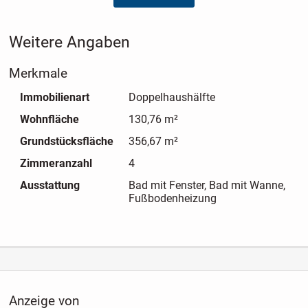
gestaltet. Das Dienstleistungspaket Active Time für
Selbstmacher beinhaltet die fachgerechte Ausführung von
Weitere Angaben
Estrich, Sanitär, Heizung und Elektroarbeiten. Den
Trockenbau können Sie eigenständig übernehmen und so
Merkmale
Ihr Haus aktiv mitgestalten.
Immobilienart
Doppelhaushälfte
Wohnfläche
130,76 m²
Grundstücksfläche
356,67 m²
Zimmeranzahl
4
Ausstattung
Bad mit Fenster, Bad mit Wanne,
Fußbodenheizung
Anzeige von