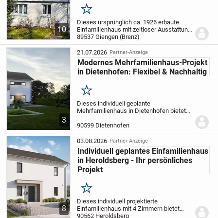
Merken
Dieses ursprünglich ca. 1926 erbaute
10
Einfamilienhaus mit zeitloser Ausstattung
befindet in leichter
89537 Giengen (Brenz)
Hanglage von Giengen
an der Brenz.
Nach einem Umbau im Jahr
1965 wurde die Immobilie in den Jahren...
21.07.2026
Partner-Anzeige
Modernes Mehrfamilienhaus-Projekt
in Dietenhofen: Flexibel & Nachhaltig
Merken
Dieses individuell geplante
Mehrfamilienhaus in Dietenhofen bietet
auf 218,32 m² Wohnfläche und einem
3
Grundstück von 620 m² ein Höchstmaß
90599 Dietenhofen
an Flexibilität und Wohnkultur. Sie können
Gestaltung und...
03.08.2026
Partner-Anzeige
Individuell geplantes Einfamilienhaus
in Heroldsberg - Ihr persönliches
Projekt
Merken
Dieses individuell projektierte
8
Einfamilienhaus mit 4 Zimmern bietet
Ihnen auf einer Wohnfläche von 143,26
90562 Heroldsberg