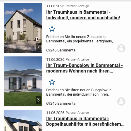
11.06.2026
Partner-Anzeige
Ihr Traumhaus in Bammental -
Individuell, modern und nachhaltig!
Merken
Entdecken Sie Ihr neues Zuhause in
Bammental, ein projektiertes Fertighaus,
das ganz nach Ihren Wünschen und
7
Vorstellungen gestaltet wird. Mit einer
69245 Bammental
großzügigen Wohnfläche von 136,07 m²
und 4 Zimmern,...
11.06.2026
Partner-Anzeige
Ihr Traum-Bungalow in Bammental -
modernes Wohnen nach Ihren
Vorstellungen
Merken
Entdecken Sie Ihren neuen Bungalow in
Bammental, der individuell nach Ihren
Wünschen und Vorstellungen projektiert
3
wird. Mit einer großzügigen Wohnfläche
69245 Bammental
von 88,34 m² und einem Grundstück von
550 m²...
11.06.2026
Partner-Anzeige
Ihr Traumhaus in Bammental:
Doppelhaushälfte mit persönlichem
Touch