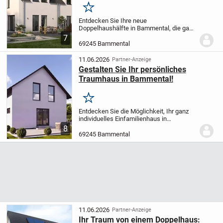
Merken
Entdecken Sie Ihre neue
Doppelhaushälfte in Bammental, die ganz
nach Ihren Wünschen und Vorstellungen
7
projektiert wird. Diese moderne und
69245 Bammental
energieeffiziente Immobilie bietet Ihnen
auf zwei Etagen eine...
11.06.2026
Partner-Anzeige
Gestalten Sie Ihr persönliches
Traumhaus in Bammental!
Merken
Entdecken Sie die Möglichkeit, Ihr ganz
individuelles Einfamilienhaus in
Bammental zu gestalten - ein Traum, der
8
auf Ihren Wünschen und Vorstellungen
69245 Bammental
basiert. Dieses projektiertes Zuhause
bietet Ihnen...
11.06.2026
Partner-Anzeige
Ihr Traum von einem Doppelhaus: