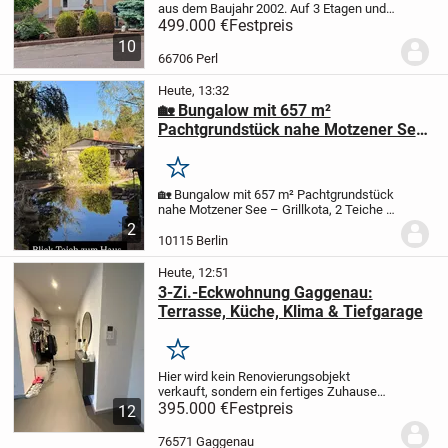
aus dem Baujahr 2002. Auf 3 Etagen und
178m2 sind 2 Bäder und ein GästeWC,
499.000 €
Festpreis
Küche und 7 Zimmer . Zusätzlich noch 1
10
begehbarer Kleiderschrank, 2
66706 Perl
Abstellkammern...
Heute, 13:32
🏡 Bungalow mit 657 m²
Pachtgrundstück nahe Motzener See
– Grillkota, 2 Teiche & komplette
Ausstattung
Merken
🏡 Bungalow mit 657 m² Pachtgrundstück
nahe Motzener See – Grillkota, 2 Teiche &
komplette Ausstattung
59.900 € VB | AB
2
SOFORT VERFÜGBAR
Ein besonderer
10115 Berlin
Rückzugsort im Grünen – ankommen,
abschalten und...
Heute, 12:51
3-Zi.-Eckwohnung Gaggenau:
Terrasse, Küche, Klima & Tiefgarage
Merken
Hier wird kein Renovierungsobjekt
verkauft, sondern ein fertiges Zuhause
zum Einziehen.
395.000 €
Festpreis
Die moderne 3-Zimmer-
12
Eckwohnung mit 89 m² Wohnfläche liegt
im Erdgeschoss eines gepflegten
76571 Gaggenau