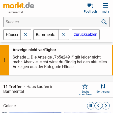
Postfach
mehr
Bammental
Suchen
zurücksetzen
Häuser
Bammental
schließen
schließen
Anzeige nicht verfügbar
Schade … Die Anzeige „7b5e2491“ gilt leider nicht
mehr. Aber vielleicht wirst du fündig bei den aktuellen
Anzeigen aus der Kategorie Häuser.
11 Treffer
Haus kaufen in
Bammental
Suche
Sortierung
speichern
Galerie
automatische R
zurückblät
weite