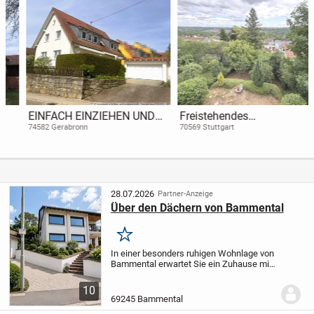
EINFACH EINZIEHEN UND
Freistehendes
WOHLFÜHLEN: Gepflegtes
Einfamilienhaus mit Pool
74582 Gerabronn
70569 Stuttgart
Wohnhaus mit Garage, gr.
und Panoramablick im
Terrasse und Gärtle
Dachswald !!!
28.07.2026
Partner-Anzeige
Über den Dächern von Bammental
Merken
In einer besonders ruhigen Wohnlage von
Bammental erwartet Sie ein Zuhause mit
viel Charme, Großzügigkeit und
zahlreichen Möglichkeiten. Die
10
freundliche Atmosphäre, helle, große
69245 Bammental
Räume und der weite...