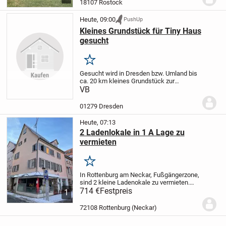
18107 Rostock
in liebevolle Hände...
Heute, 09:00
PushUp
Kleines Grundstück für Tiny Haus
gesucht
Merken
Gesucht wird in Dresden bzw. Umland bis
ca. 20 km kleines Grundstück zur
Pacht/Miete/Kauf für Stellung eines Tiny
VB
Hauses.
01279 Dresden
Heute, 07:13
2 Ladenlokale in 1 A Lage zu
vermieten
Merken
In Rottenburg am Neckar, Fußgängerzone,
sind 2 kleine Ladenokale zu vermieten.
Laden 1 MK hat 2 große Schaufenster, ca.
714 €
Festpreis
1
30 qm Nutzfläche, Waschbecken,
Nachtspeicherheizung. Ladenlokal 2 M
72108 Rottenburg (Neckar)
hat 1 großes...