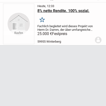
Mehrfamilienhauses....
Heute, 12:33
8% netto Rendite. 100% sozial.
Merken
Fachlich begleitet wird dieses Projekt von
Herrn Dr. Damm, der über umfangreiche
internationale Erfahrung als
25.000 €
Festpreis
Projektmanager in der
Gesundheitsbranche sowie in der
59955 Winterberg
Vermittlung von Fachkräften...