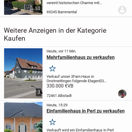
vereint historischen Charme mit
praktischem Wohnkomfort und umfasst
10
drei gut geschnittene Wohnungen. Die
69245 Bammental
Wohnung im EG verfügt über ca. 80 m²
Wohnfläche zuzüglich...
Weitere Anzeigen in der Kategorie
Kaufen
Heute, vor 11 Min.
Mehrfamilienhaus zu verkaufen
Merken
Verkauf unser 3Fam.Haus in
Onstmettingen folgende Etagen
EG
Wohnung ca70qm
330.000 €
VB
Küche,Bad,Wohnzimmer,Schlafzimmer
3
Gästezimmer.
1OG
72461 Albstadt
Küche,Bad,Schlafzimmer, Esszimmer,
Kinderzimmer, Wohnzimmer und große...
Heute, 15:29
Einfamilienhaus in Perl zu verkaufen
Merken
Verkauft wird ein Einfamilienhaus in Perl