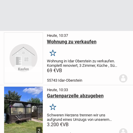
Heute, 10:37
Wohnung zu verkaufen
Merken
Wohnung in Idar Oberstein zu verkaufen.
Komplett renoviert, 3 Zimmer, Küche , Süd
Balkon, Bad, sehr gute Bus Verbindung,
69 €
VB
ruhig gelegen, Provision frei, direkt vom
Eigentümer zu verkaufen.
Preis :...
55743 Idar-Oberstein
Heute, 10:33
Gartenparzelle abzugeben
Merken
Schweren Herzens trennen wir uns
aufgrund eines Umzugs von unserem
geliebten Garten, der uns viele schöne
3.200 €
VB
Stunden geschenkt hat.
Wir wünschen
2
uns, dass dieses kleine Stück Grün