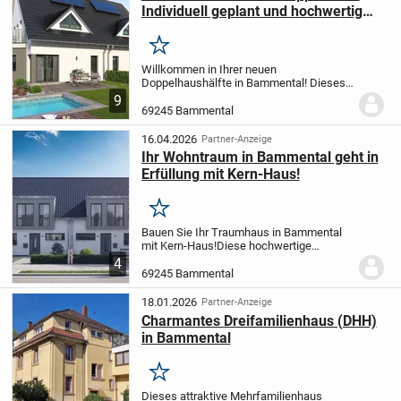
Individuell geplant und hochwertig
ausgestattet!
Merken
Willkommen in Ihrer neuen
Doppelhaushälfte in Bammental! Dieses
charmante Zuhause bietet Ihnen auf einer
9
Wohnfläche von 124,95 m² genügend
69245 Bammental
Platz für Ihre Familie. Mit 4 Zimmern,
darunter 3 Schlafzimme...
16.04.2026
Partner-Anzeige
Ihr Wohntraum in Bammental geht in
Erfüllung mit Kern-Haus!
Merken
Bauen Sie Ihr Traumhaus in Bammental
mit Kern-Haus!
Diese hochwertige
Doppelhaushälfte in Bammental wird zum
4
Erstbezug angeboten und überzeugt auf
69245 Bammental
ganzer Linie mit einer gehobenen
Ausstattung, die...
18.01.2026
Partner-Anzeige
Charmantes Dreifamilienhaus (DHH)
in Bammental
Merken
Dieses attraktive Mehrfamilienhaus