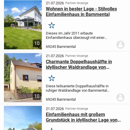
21.07.2026
Partner-Anzeige
Wohnen in bester Lage - Stilvolles
Einfamilienhaus in Bammental
Merken
Dieses im Jahr 2011 erbaute
Einfamilienhaus überzeugt mit einer
modernen Architektur, einer offenen
10
Raumgestaltung und einem durchdachten
69245 Bammental
Grundriss. Auf ca. 147 m² Wohnfläche
und einem 397 m² großen...
21.07.2026
Partner-Anzeige
Charmante Doppelhaushälfte in
idyllischer Waldrandlage von
Bammental
Merken
Diese teilsanierte Doppelhaushälfte in
ruhiger Waldrandlage von Bammental
vereint den Charme eines historischen
10
Hauses mit vielseitigem
69245 Bammental
Nutzungspotenzial. Auf ca. 83 m²
Wohnfläche erwartet Sie ein...
21.07.2026
Partner-Anzeige
Einfamilienhaus mit großem
Grundstück in idyllischer Lage von
Bammental