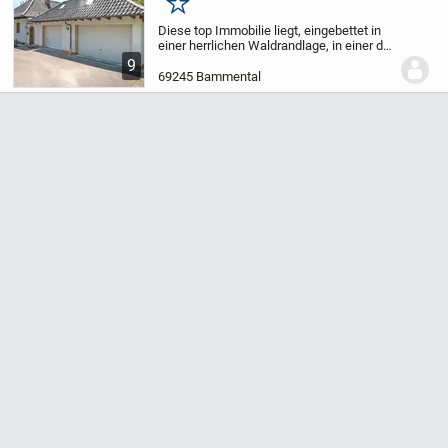
Merken
Diese top Immobilie liegt, eingebettet in
einer herrlichen Waldrandlage, in einer der
besten Lagen von Bammental und verfügt
9
über 1.452 qm Grundstücksfläche.
Direkt
69245 Bammental
angrenzend an Wiesen und Wald liegt...