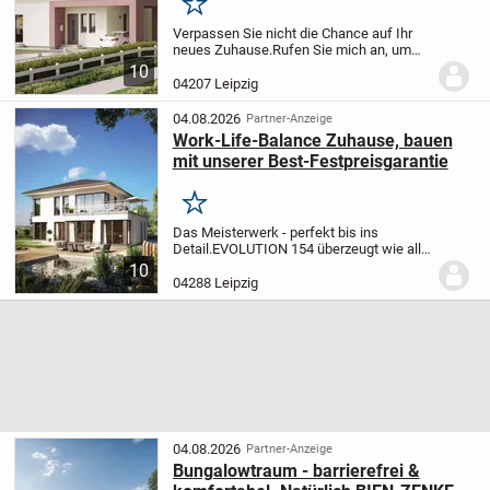
Merken
Verpassen Sie nicht die Chance auf Ihr
neues Zuhause.
Rufen Sie mich an, um
alle Details zu erfahren und einen
10
persönlichen Beratungstermin zu
04207 Leipzig
vereinbaren. Tel.: +49 162 96 86
624
Kompakt planen,...
04.08.2026
Partner-Anzeige
Work-Life-Balance Zuhause, bauen
mit unserer Best-Festpreisgarantie
Merken
Das Meisterwerk - perfekt bis ins
Detail.
EVOLUTION 154 überzeugt wie alle
EVOLUTION Häuser mit Vielfalt und
10
Individualität in Architektur und Design.
04288 Leipzig
Die
großen Fenster und die klare
Liniensprache...
04.08.2026
Partner-Anzeige
Bungalowtraum - barrierefrei &