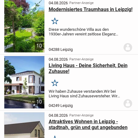
04.08.2026
Partner-Anzeige
Modernisiertes Traumhaus in Leipzig!
Merken
Diese wunderschöne Villa aus den
1930er-Jahren vereint zeitlose Eleganz
mit einem besonderen Gefühl des
Ankommens. Die großzügig
10
geschnittenen Räume und die klare,
04288 Leipzig
geradlinige Architektur verleihen...
04.08.2026
Partner-Anzeige
Living Haus - Deine Sicherheit, Dein
Zuhause!
Merken
Wir haben Zuhause verstanden.
Wir bei
Living Haus sind Zuhauseversteher. Wir
sind Problemlöser, Konzeptdenker, Könner
10
und Macher. Wir bei Living Haus sind der
04249 Leipzig
Wegweiser und helfende Hand, damit
unsere...
04.08.2026
Partner-Anzeige
Attraktives Wohnen in Leipzig -
stadtnah, grün und gut angebunden