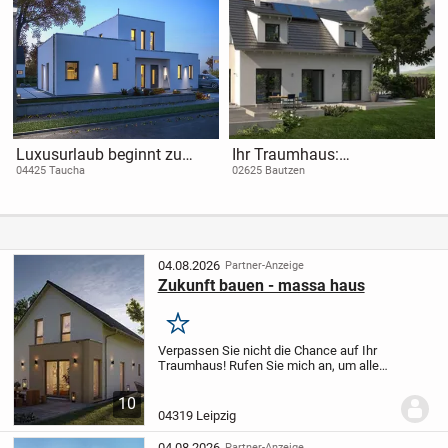
Luxusurlaub beginnt zu
Ihr Traumhaus:
Hause inkl. Grundstück
Lichterfülltes Wohnen im
04425 Taucha
02625 Bautzen
Home 11
04.08.2026
Partner-Anzeige
Zukunft bauen - massa haus
Merken
Verpassen Sie nicht die Chance auf Ihr
Traumhaus! Rufen Sie mich an, um alle
Details zu erfahren und eine Besichtigung
in unserem brandneuen Musterhaus zu
10
vereinbaren.
Tel.: 0176-21303693
Unser...
04319 Leipzig
04.08.2026
Partner-Anzeige