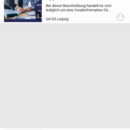
Merken
Bei dieser Beschreibung handelt es sich
lediglich um eine Vorabinformation für
Kaufinteressenten. Die Vermarktung des
1
Objekts erfolgt auf Wunsch des
04155 Leipzig
Eigentümers diskret.
Für weitere
Informationen zum...