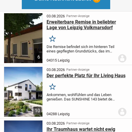
03.08.2026
Partner-Anzeige
Erweiterbare Remise in beliebter
Lage von Leipzig Volkmarsdorf
Merken
Die Remise befindet sich im hinteren Teil
eines gepflegten Grundstücks, das im
vorderen Teil mit einem aus der
6
Gründerzeit stammenden
04315 Leipzig
Mehrfamilienhaus bebaut ist. Die Remise
wird zurzeit als Café...
03.08.2026
Partner-Anzeige
Der perfekte Platz für Ihr Living Haus
Merken
Ankommen, wohlfühlen und das Leben
genießen. Das SUNSHINE 143 bietet den
perfekten Rahmen für unvergessliche
Familienmomente und ein Zuhause voller
10
Wärme.
Der großzügige Wohn-, Ess- und
04288 Leipzig
Küchenbereich...
03.08.2026
Partner-Anzeige
Ihr Traumhaus wartet nicht ewig