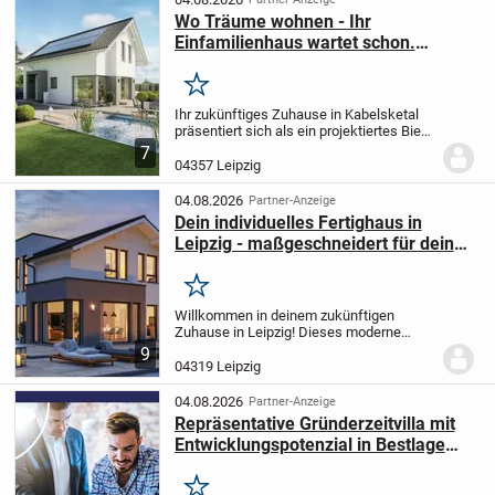
Wo Träume wohnen - Ihr
Einfamilienhaus wartet schon.
Natürlich BIEN-ZENKER. Edition 123.
ZAF
Merken
Ihr zukünftiges Zuhause in Kabelsketal
präsentiert sich als ein projektiertes Bien-
Zenker Fertighaus, das ganz nach Ihren
7
persönlichen Wünschen und
04357 Leipzig
Vorstellungen gestaltet wird. Mit einer
Wohnfläche...
04.08.2026
Partner-Anzeige
Dein individuelles Fertighaus in
Leipzig - maßgeschneidert für dein
Leben
Merken
Willkommen in deinem zukünftigen
Zuhause in Leipzig! Dieses moderne
Einfamilienhaus mit 144 m² Wohnfläche
9
bietet dir und deiner Familie alles, was ihr
04319 Leipzig
zum Wohlfühlen braucht. Mit einem
durchdachten...
04.08.2026
Partner-Anzeige
Repräsentative Gründerzeitvilla mit
Entwicklungspotenzial in Bestlage
von Leipzig-Gohlis Süd