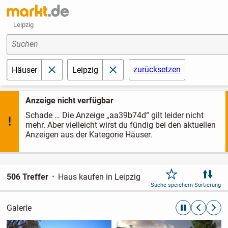
Leipzig
Suchen
zurücksetzen
Häuser
Leipzig
schließen
schließen
Anzeige nicht verfügbar
Schade … Die Anzeige „aa39b74d“ gilt leider nicht
mehr. Aber vielleicht wirst du fündig bei den aktuellen
Anzeigen aus der Kategorie Häuser.
506 Treffer
Haus kaufen in Leipzig
Suche speichern
Sortierung
Galerie
automatische R
zurückblät
weite