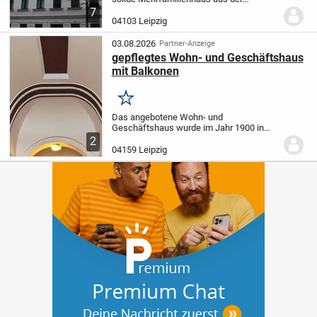
Gründerzeit, Baujahr ca. 1905 verfügt über
7
5 Geschosse mit einem ausbaufähigen
04103 Leipzig
Dachgeschoss. Eine Wohnfläche von ca.
642 m²...
03.08.2026
Partner-Anzeige
gepflegtes Wohn- und Geschäftshaus
mit Balkonen
Merken
Das angebotene Wohn- und
Geschäftshaus wurde im Jahr 1900 in
massiver Bauweise errichtet und im Jahr
2
1998 umfassend kernsaniert. Seither
04159 Leipzig
wurde das Objekt kontinuierlich
instandgehalten und befindet...