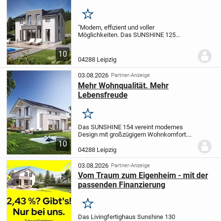
Merken
"Modern, effizient und voller
Möglichkeiten. Das SUNSHINE 125
überzeugt mit einer durchdachten
Raumaufteilung, lichtdurchfluteten
10
Wohnbereichen und ausreichend Platz für
04288 Leipzig
die ganze Familie.
Der offene...
03.08.2026
Partner-Anzeige
Mehr Wohnqualität. Mehr
Lebensfreude
Merken
Das SUNSHINE 154 vereint modernes
Design mit großzügigem Wohnkomfort.
Der offene Wohn- und Essbereich bildet
10
das Herzstück des Hauses - ein Ort für
04288 Leipzig
gemeinsame Mahlzeiten, gemütliche
Abende und...
03.08.2026
Partner-Anzeige
Vom Traum zum Eigenheim - mit der
passenden Finanzierung
Merken
Das Livingfertighaus Sunshine 130