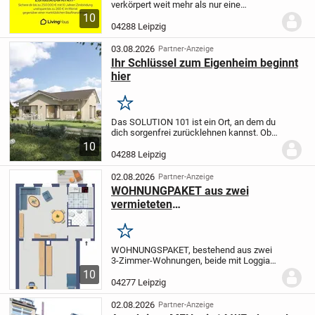
verkörpert weit mehr als nur eine
Immobilie - es ist ein Ort, an dem Träume
10
Wirklichkeit werden und Erinnerungen
04288 Leipzig
lebendig bleiben. Stellen Sie sich vor, wie
die...
03.08.2026
Partner-Anzeige
Ihr Schlüssel zum Eigenheim beginnt
hier
Merken
Das SOLUTION 101 ist ein Ort, an dem du
dich sorgenfrei zurücklehnen kannst. Ob
in alpenländischem Chic, im sachlichen
10
Bauhausstil oder als eleganter Städter -
04288 Leipzig
der clever geplante Bungalow ist ein...
02.08.2026
Partner-Anzeige
WOHNUNGPAKET aus zwei
vermieteten
Wohnungen*provisionsfrei
*SOMMERAKTION: Erstattung
Merken
Notargebühren
WOHNUNGSPAKET,
bestehend aus
zwei
3-Zimmer-Wohnungen, beide mit Loggia,
gleicher Grundriss, die eine im
10
Hochparterre, die andere im ersten
04277 Leipzig
Obergeschoss des Mehrfamilienhauses
Leipzig, Bernhard-Göri...
02.08.2026
Partner-Anzeige