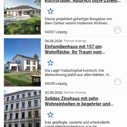
komfortabel. Natürlich BIEN-ZENKER.
AMBIENCE 130. Schlüsselfertig
Merken
Dieser projektiert gefertigte Bungalow von
Bien-Zenker vereint modernes Wohnen
mit durchdachter Funktionalität auf rund
8
130 Quadratmetern Wohnfläche. Das
04357 Leipzig
Haus ist ideal für Familien, die das Leben
auf...
04.08.2026
Partner-Anzeige
Einfamilienhaus mit 157 qm
Wohnfläche: Ihr Traum vom
Eigenheim
Merken
Die Lage? Katastrophal-komisch: Die
Mietwohnung platzt aus allen Nähten. Viel
zu wenig Platz - und morgens am Bad
10
herrscht Krieg. Zahnputz-Streit, Dusch-
04249 Leipzig
Drama, Klopapier-Krise. So kann das doch
nicht...
03.08.2026
Partner-Anzeige
Solides Zinshaus mit zehn
Wohneinheiten in begehrter und
zentraler Lage von Leipzig
Merken
Das gepflegte, sanierte und unterkellerte
solide Mehrfamilienhaus aus der