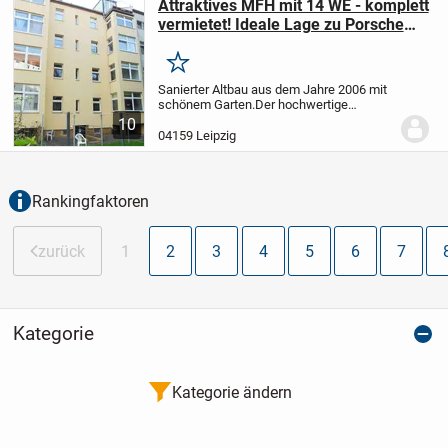
Attraktives MFH mit 14 WE - komplett
vermietet! Ideale Lage zu Porsche
und DHL
Merken
Sanierter Altbau aus dem Jahre 2006 mit
schönem Garten.
Der hochwertige
Dachbodenausbau zu 2 Wohnungen und
10
die Trockenlegung des Kellers erfrolgte
04159 Leipzig
im Jahr 2015.
Es handelt sich um eine
gepflegte...
Rankingfaktoren
zurück
1
2
3
4
5
6
7
Kategorie
Kategorie ändern