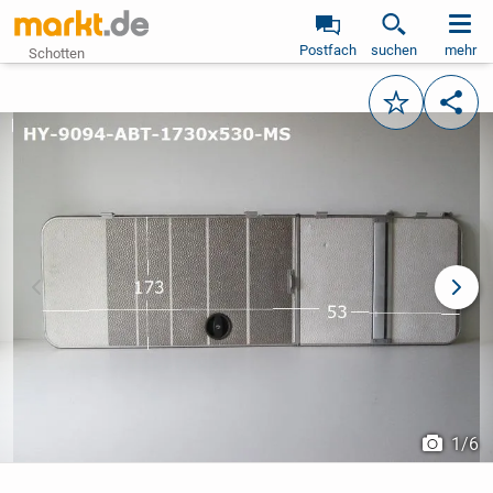
Postfach
suchen
mehr
Schotten
Merken
Teile
vorheriges Bild
näch
1
/
6