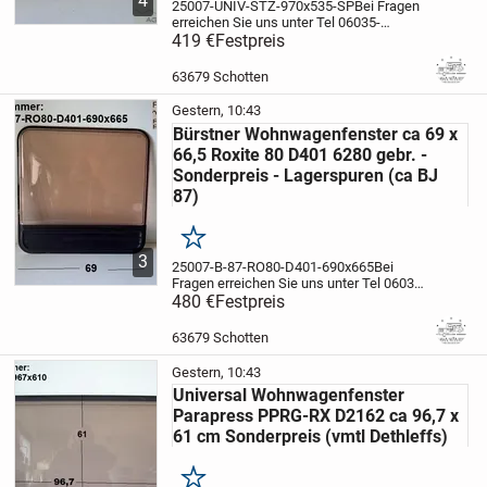
4
25007-UNIV-STZ-970x535-SP
Bei Fragen
erreichen Sie uns unter Tel 06035-
9160111
419 €
Festpreis
24h Online
EXPRESSLIEFERUNG
per Kurier wenn es sehr schnell gehen
muß für 1,25 EUR pro km
63679 Schotten
möglich
Artikelbeschreibung:...
Gestern, 10:43
Bürstner Wohnwagenfenster ca 69 x
66,5 Roxite 80 D401 6280 gebr. -
Sonderpreis - Lagerspuren (ca BJ
87)
Merken
3
25007-B-87-RO80-D401-690x665
Bei
Fragen erreichen Sie uns unter Tel 06035-
9160111
480 €
Festpreis
24h
Online
Artikelbeschreibung:
Bürstner
Wohnwagenfenster siehe Fotos
-
63679 Schotten
Hersteller Roxite 80 D401/ Polyplastic
-...
Gestern, 10:43
Universal Wohnwagenfenster
Parapress PPRG-RX D2162 ca 96,7 x
61 cm Sonderpreis (vmtl Dethleffs)
Merken