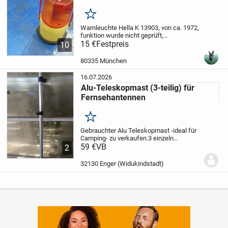
Merken
Warnleuchte Hella K 13903, von ca. 1972,
funktion wurde nicht geprüft,
Gebrauchsspuren, sollte mal gereinigt
15 €
Festpreis
10
werden. Es gibt noch die gut gebrauchte
original Styropor-Verpackung dazu, mit
80335 München
Werbung/Logo...
16.07.2026
Alu-Teleskopmast (3-teilig) für
Fernsehantennen
Merken
Gebrauchter Alu Teleskopmast -ideal für
Camping- zu verkaufen.
3 einzeln
verstellbare Stangen. Höhe min. 1,57 m,
59 €
VB
2
Höhe max. 3,50 m
Nur Abholung, kein
Versand.
32130 Enger (Widukindstadt)