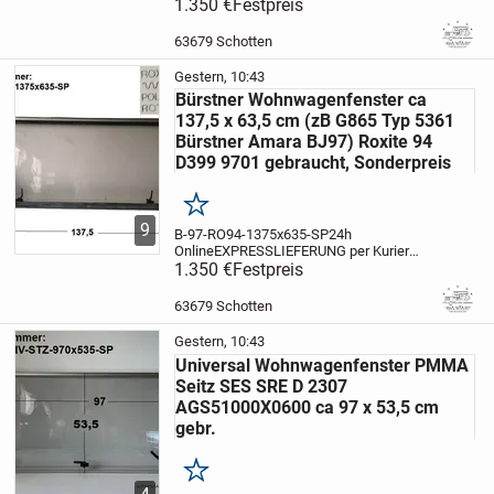
wenn es sehr schnell gehen muß für 0,99
1.350 €
Festpreis
EUR pro km möglich
Artikelbeschreibung:
Bürstner Wohnwagenfenster ca 137,5 x
63679 Schotten
63,5 cm (zB G865...
Gestern, 10:43
Bürstner Wohnwagenfenster ca
137,5 x 63,5 cm (zB G865 Typ 5361
Bürstner Amara BJ97) Roxite 94
D399 9701 gebraucht, Sonderpreis
Merken
9
B-97-RO94-1375x635-SP
24h
Online
EXPRESSLIEFERUNG per Kurier
wenn es sehr schnell gehen muß für 0,99
1.350 €
Festpreis
EUR pro km möglich
Artikelbeschreibung:
Bürstner Wohnwagenfenster ca 137,5 x
63679 Schotten
63,5 cm (zB G865...
Gestern, 10:43
Universal Wohnwagenfenster PMMA
Seitz SES SRE D 2307
AGS51000X0600 ca 97 x 53,5 cm
gebr.
Merken