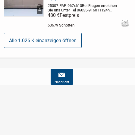
25007-PAP-967x610
Bei Fragen erreichen
4
Sie uns unter Tel 06035-9160111
24h
Online
480 €
EXPRESSLIEFERUNG per Kurier
Festpreis
wenn es sehr schnell gehen muß für 1,25
EUR pro km
63679 Schotten
möglich
Artikelbeschreibung:...
Alle 1.026 Kleinanzeigen öffnen
Nachricht