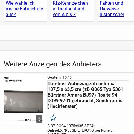
Wie wähle ich
Kfz-Kennzeichen
Fakten und
meine Fahrschule
in Deutschland
Hinweise
aus?
von A bis Z
historischer
Fahrzeuge
Weitere Anzeigen des Anbieters
Gestern, 10:43
Bürstner Wohnwagenfenster ca
137,5 x 63,5 cm (zB G865 Typ 5361
Bürstner Amara BJ97) Roxite 94
D399 9701 gebraucht, Sonderpreis
(Heckfenster)
5
Merken
B-97-RO94-1375x635-SP
24h
Online
EXPRESSLIEFERUNG per Kurier