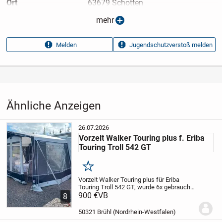
Ort
63679 Schotten
Anzeigen­typ
Privatangebot
mehr
Anzeigen­datum
24.07.2026
Melden
Jugendschutzverstoß melden
Anzeigen­kennung
1e73892a
Aufrufe dieser
19
Anzeige
Kategorie
Fahrzeuge
›
Campingfahrzeuge
›
Campingfahrzeug Zubehör
Ähnliche Anzeigen
26.07.2026
Vorzelt Walker Touring plus f. Eriba
Touring Troll 542 GT
Merken
Vorzelt Walker Touring plus für Eriba
Touring Troll 542 GT, wurde 6x gebraucht;
ist in einwandfreiem Zustand mit
900 €
VB
8
Gebrauchsspuren, zB an der unteren,
umlaufenden grauen Schürze sind leichte
50321 Brühl (Nordrhein-Westfalen)
Verschmutzu...