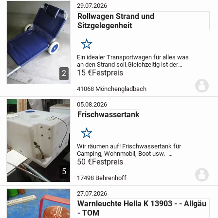
29.07.2026
Rollwagen Strand und
Sitzgelegenheit
Merken
Ein idealer Transportwagen für alles was
an den Strand soll.
Gleichzeitig ist der
Transportwagen am Strand als
15 €
Festpreis
2
Sitzgelegenheit zu benutzen
Kann in
Einzelteile zerlegt werden wenn er nicht
41068 Mönchengladbach
gebraucht...
05.08.2026
Frischwassertank
Merken
Wir räumen auf!
Frischwassertank für
Camping, Wohnmobil, Boot usw. -
gebraucht
50 €
Festpreis
Maße bitte den Fotos
entnehmen
Selbstabholung
5
17498 Behrenhoff
27.07.2026
Warnleuchte Hella K 13903 - - Allgäu
- TOM