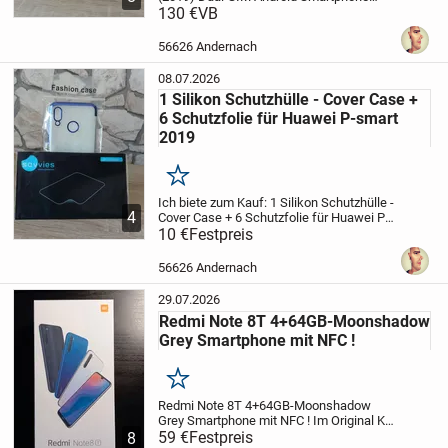
64GB Aurora Blue
130 €
VB
VERSAND möglich...!
(siehe Versand Details)
Beschreibung:
Das Huawei P Smart (2019) ist ein
56626 Andernach
solides...
08.07.2026
1 Silikon Schutzhülle - Cover Case +
6 Schutzfolie für Huawei P-smart
2019
Merken
Ich biete zum Kauf:
1 Silikon Schutzhülle -
4
Cover Case +
6 Schutzfolie für Huawei P-
smart 2019
10 €
Festpreis
VERSAND möglich...!
(siehe
Versand Details)
Beschreibung
Silikonhülle:
Die elastische Silikon...
56626 Andernach
29.07.2026
Redmi Note 8T 4+64GB-Moonshadow
Grey Smartphone mit NFC !
Merken
Redmi Note 8T 4+64GB-Moonshadow
Grey Smartphone mit NFC ! Im Original KT.
Optimal für Anfänger/Kinder, Top
59 €
Festpreis
8