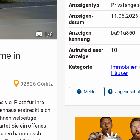
Anzeigen­typ
Privatangeb
Anzeigen­
11.05.2026
datum
Anzeigen­
ba91a850
1
/
8
kennung
Aufrufe dieser
10
me in
Anzeige
Kategorie
Immobilien
Häuser
02826 Görlitz
Melden
Jugendschut
viel Platz für Ihre
ienhaus erstreckt sich
hnen vielseitige
tet Sie ein offenes,
ochen harmonisch