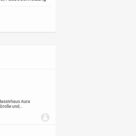
 Massivhaus Aura
. Große und
selbare Wohlfühl-