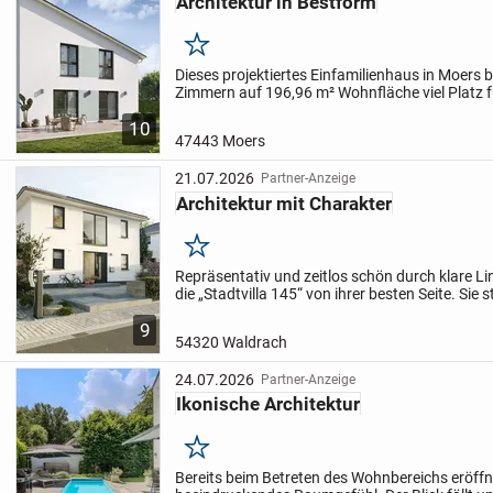
Architektur in Bestform
Merken
Dieses projektiertes Einfamilienhaus in Moers b
Zimmern auf 196,96 m² Wohnfläche viel Platz 
Familie. Das 403 m² große Grundstück liegt in 
10
Wohngebiet und...
47443 Moers
21.07.2026
Partner-Anzeige
Architektur mit Charakter
Merken
Repräsentativ und zeitlos schön durch klare Lin
die „Stadtvilla 145“ von ihrer besten Seite. Sie 
Lebensgefühl, für Klarheit und Modernität. Bere
9
Eingangsber...
54320 Waldrach
24.07.2026
Partner-Anzeige
Ikonische Architektur
Merken
Bereits beim Betreten des Wohnbereichs eröffne