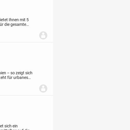
ietet Ihnen mit 5
für die gesamte
einem ruhigen
ien – so zeigt sich
steht für urbanes
its der
t sich ein