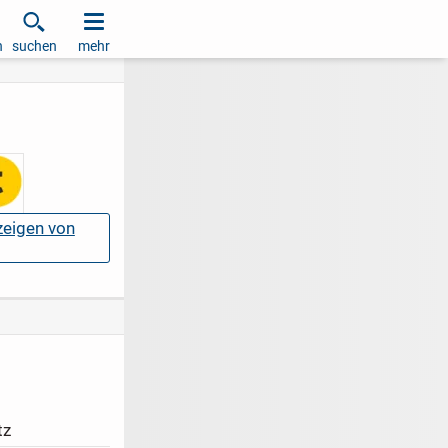
h
suchen
mehr
nzeigen von
tz