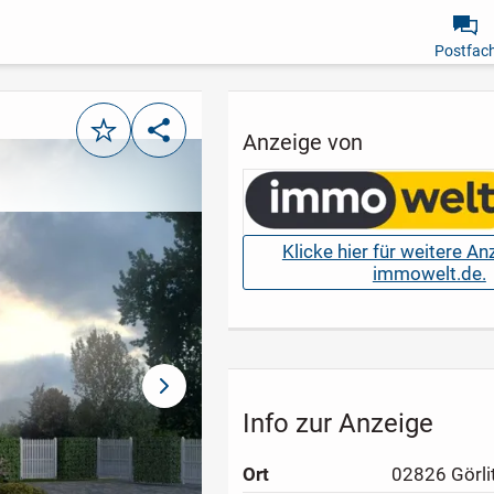
Postfac
Merken
Teilen
Anzeige von
Klicke hier für weitere A
immowelt.de.
nächstes Bild
Info zur Anzeige
Ort
02826 Görli