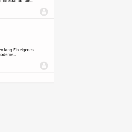
mittelbar auf die
Fensterfront, die
n lang.
Ein eigenes
moderne
ungen, die sich Ihren