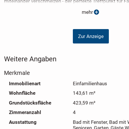
miteinander verschmelzen - der perfekte Treffpunkt für Fa
Dachgeschoss finden Sie drei behagliche Schlafzimmer s
mehr
Badezimmer, das für Erholung und Komfort sorgt. Home 5 i
sondern der ideale Rückzugsort für Familien, die Flexibilitä
Geborgenheit schätzen.
Zur Anzeige
Weitere Angaben
Merkmale
Immobilienart
Einfamilienhaus
Wohnfläche
143,61 m²
Grundstücksfläche
423,59 m²
Zimmeranzahl
4
Ausstattung
Bad mit Fenster, Bad mit W
Senioren, Garten, Gäste 