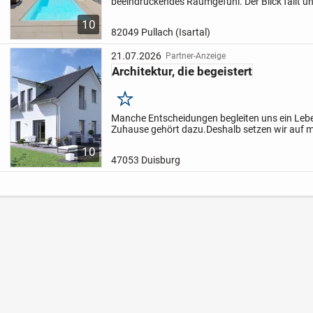
beeindruckendes Raumgefühl. Der Blick fällt un
großzügige, bis in das Obergeschoss reichende 
10
den Innenraum...
82049 Pullach (Isartal)
21.07.2026
Partner-Anzeige
Architektur, die begeistert
Merken
Manche Entscheidungen begleiten uns ein Lebe
Zuhause gehört dazu.
Deshalb setzen wir auf 
Wohnkonzepte, intelligente Grundrisse und Lös
10
Bedürfnissen...
47053 Duisburg