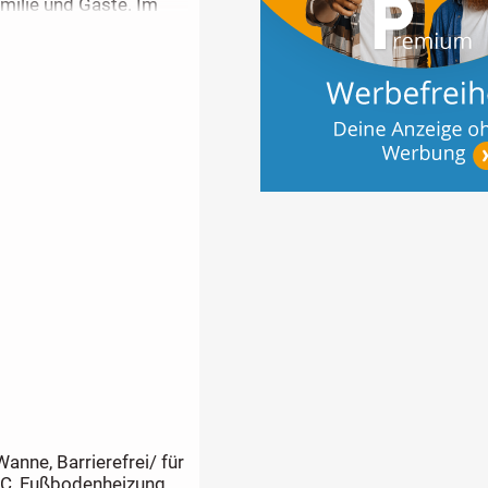
milie und Gäste. Im
owie ein großes
st nicht nur ein Haus,
t, Freiheit und
anne, Barrierefrei/ für
WC, Fußbodenheizung