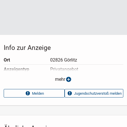
Info zur Anzeige
Ort
02826 Görlitz
Anzeigen­typ
Privatangebot
Anzeigen­datum
11.05.2026
mehr
Anzeigen­kennung
3e526b98
Melden
Jugendschutzverstoß melden
Aufrufe dieser
9
Anzeige
Kategorie
Immobilien
›
Kaufen
›
Häuser