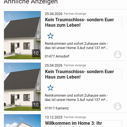
Ähnliche Anzeigen
25.04.2026
Partner-Anzeige
Kein Traumschloss- sondern Euer
Haus zum Leben!
Merken
Reinkommen und sofort Zuhause sein -
das ist unser Home 3.
Auf rund 137 m²
erwartet Dich ein modernes
10
Einfamilienhaus voller Leben und
01477 Arnsdorf
Möglichkeiten. Schon beim Betreten
spürst Du die Großzügigkeit...
25.04.2026
Partner-Anzeige
Kein Traumschloss- sondern Euer
Haus zum Leben!
Merken
Reinkommen und sofort Zuhause sein -
das ist unser Home 3.
Auf rund 137 m²
erwartet Dich ein modernes
10
Einfamilienhaus voller Leben und
01917 Kamenz
Möglichkeiten. Schon beim Betreten
spürst Du die Großzügigkeit...
13.12.2025
Partner-Anzeige
Willkommen im Home 3: Ihr