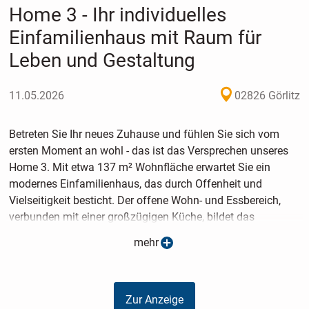
Home 3 - Ihr individuelles
Einfamilienhaus mit Raum für
Leben und Gestaltung
11.05.2026
02826 Görlitz
Betreten Sie Ihr neues Zuhause und fühlen Sie sich vom
ersten Moment an wohl - das ist das Versprechen unseres
Home 3. Mit etwa 137 m² Wohnfläche erwartet Sie ein
modernes Einfamilienhaus, das durch Offenheit und
Vielseitigkeit besticht. Der offene Wohn- und Essbereich,
verbunden mit einer großzügigen Küche, bildet das
Herzstück dieses Hauses, in dem Sie genussvolle Stunden,
mehr
gemeinsame Zeit und unvergessliche Erlebnisse verbringen
können. Besonders flexibel zeigt sich das Dachgeschoss, in
dem Sie die Raumaufteilung ganz nach Ihren individuellen
Zur Anzeige
Wünschen gestalten können, sodass es perfekt zu Ihrem