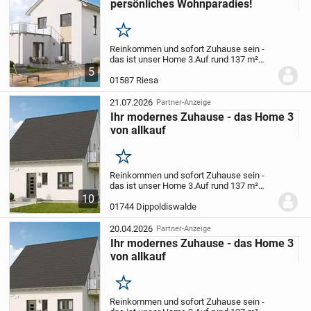
persönliches Wohnparadies!
Merken
Reinkommen und sofort Zuhause sein -
das ist unser Home 3.
Auf rund 137 m²
erwartet Dich ein modernes
5
Einfamilienhaus voller Leben und
01587 Riesa
Möglichkeiten. Schon beim Betreten
spürst Du die Großzügigkeit...
21.07.2026
Partner-Anzeige
Ihr modernes Zuhause - das Home 3
von allkauf
Merken
Reinkommen und sofort Zuhause sein -
das ist unser Home 3.
Auf rund 137 m²
erwartet Dich ein modernes
10
Einfamilienhaus voller Leben und
01744 Dippoldiswalde
Möglichkeiten. Schon beim Betreten
spürst Du die Großzügigkeit...
20.04.2026
Partner-Anzeige
Ihr modernes Zuhause - das Home 3
von allkauf
Merken
Reinkommen und sofort Zuhause sein -