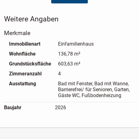
Lebensstil passt. Ein Highlight ist das Schlafzimmer mit
angrenzendem Ankleidezimmer, das Ihnen einen privaten
Weitere Angaben
Rückzugsort voller Komfort und Eleganz bietet. Das Home 3
schenkt Ihnen Freiheit, Stil und Geborgenheit - ein Zuhause,
Merkmale
das mit Ihnen wächst und sich Ihren Bedürfnissen anpasst.
Immobilienart
Einfamilienhaus
Wohnfläche
136,78 m²
Grundstücksfläche
603,63 m²
Zimmeranzahl
4
Ausstattung
Bad mit Fenster, Bad mit Wanne,
Barrierefrei/ für Senioren, Garten,
Gäste WC, Fußbodenheizung
Baujahr
2026