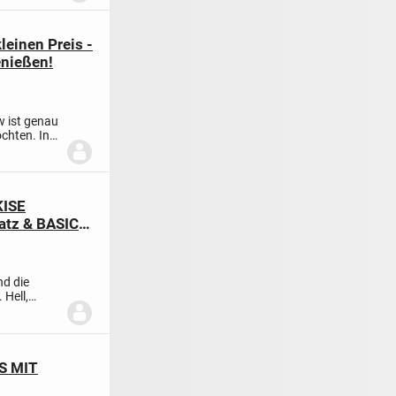
einen Preis -
enießen!
w ist genau
öchten. In
KISE
atz & BASIC-
nd die
 Hell,
S MIT