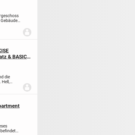
ergeschoss
s Gebäude
KISE
atz & BASIC-
nd die
 Hell,
partment
eses
 befindet