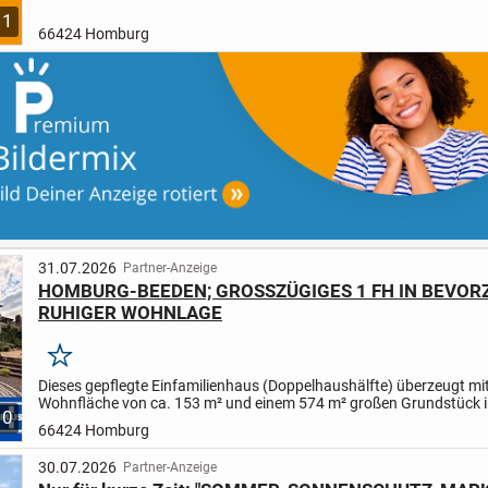
sich im 4. Obergeschoss eines im Jahr 1973 erbauten...
1
66424 Homburg
31.07.2026
Partner-Anzeige
HOMBURG-BEEDEN; GROSSZÜGIGES 1 FH IN BEVOR
RUHIGER WOHNLAGE
Merken
Dieses gepflegte Einfamilienhaus (Doppelhaushälfte) überzeugt mit
Wohnfläche von ca. 153 m² und einem 574 m² großen Grundstück i
10
Wohnlage direkt am Feldrand. Die gelungene Kombination...
66424 Homburg
30.07.2026
Partner-Anzeige