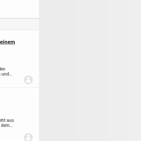
Familie, Massivhaus
von Town & Country,
Eff 55 GEG
deinem
len
n und
teht aus
s dem