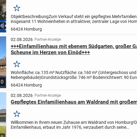
Merken
Objektbeschreibung
Zum Verkauf steht ein gepflegtes Mehrfamilie
insgesamt 11 Wohneinheiten in attraktiver, zentraler Lage von Ho
10
(Saar). Die Immobilie überzeugt insbesondere durch ihre...
66424 Homburg
02.08.2026
Partner-Anzeige
+++Einfamilienhaus mit ebenem Südgarten, großer G
Scheune im Herzen von Einöd+++
Merken
Wohnfläche: ca.135 m²
Nutzfläche: ca.160 m² (Untergeschoss und
Nebengebäude)
Grundstücksgröße: 746 m²
Bodenrichtwert: 90 Eur
10
(Bodenwert: 67.140.- Euro)
Baujahr: ca. 1935
Aufteilung:
Erdgescho.
66424 Homburg
02.08.2026
Partner-Anzeige
Gepflegtes Einfamilienhaus am Waldrand mit große
Merken
Willkommen in Ihrem neuen Zuhause am Waldrand von Homburg!
D
Einfamilienhaus, erbaut im Jahr 1976, verzaubert durch seine
naturverbundene Idylle und bietet Ihnen ein harmonisches Wohnerle