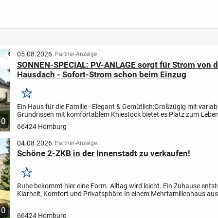
STEN
Balkon in
Wiebelskirchen zu
verkaufen
05.08.2026
Partner-Anzeige
SONNEN-SPECIAL: PV-ANLAGE sorgt für Strom von 
Hausdach - Sofort-Strom schon beim Einzug
Merken
Ein Haus für die Familie - Elegant & Gemütlich:
Großzügig mit variab
Grundrissen mit komfortablem Kniestock bietet es Platz zum Lebe
10
Arbeiten (z. B. Homeoffice). Ein tolles Bad sowie eine...
66424 Homburg
04.08.2026
Partner-Anzeige
Schöne 2-ZKB in der Innenstadt zu verkaufen!
Merken
Ruhe bekommt hier eine Form. Alltag wird leicht. Ein Zuhause ents
Klarheit, Komfort und Privatsphäre.
In einem Mehrfamilienhaus au
Baujahr 1980 liegt diese modernisierte 2 Zimmer Wohnung...
10
66424 Homburg