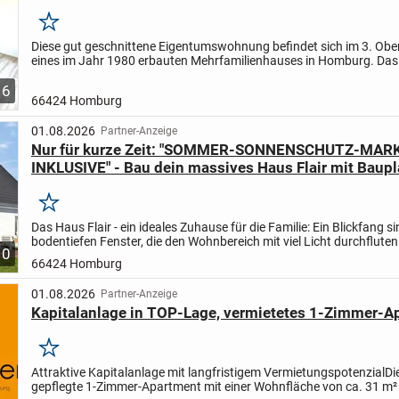
Merken
Diese gut geschnittene Eigentumswohnung befindet sich im 3. Ob
eines im Jahr 1980 erbauten Mehrfamilienhauses in Homburg. Da
umfasst insgesamt 16 Wohneinheiten und vermittelt eine...
6
66424 Homburg
01.08.2026
Partner-Anzeige
Nur für kurze Zeit: "SOMMER-SONNENSCHUTZ-MAR
INKLUSIVE" - Bau dein massives Haus Flair mit Baupl
Vollausstattung zum TOP-PREIS
Merken
Das Haus Flair - ein ideales Zuhause für die Familie: Ein Blickfang si
bodentiefen Fenster, die den Wohnbereich mit viel Licht durchfluten.
10
gemütlich und weitläufig - genügend Raum zum...
66424 Homburg
01.08.2026
Partner-Anzeige
Kapitalanlage in TOP-Lage, vermietetes 1-Zimmer-A
Merken
Attraktive Kapitalanlage mit langfristigem Vermietungspotenzial
Di
gepflegte 1-Zimmer-Apartment mit einer Wohnfläche von ca. 31 m²