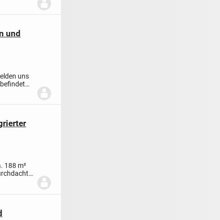
n und
melden uns
befindet
rierter
a. 188 m²
urchdachte
d