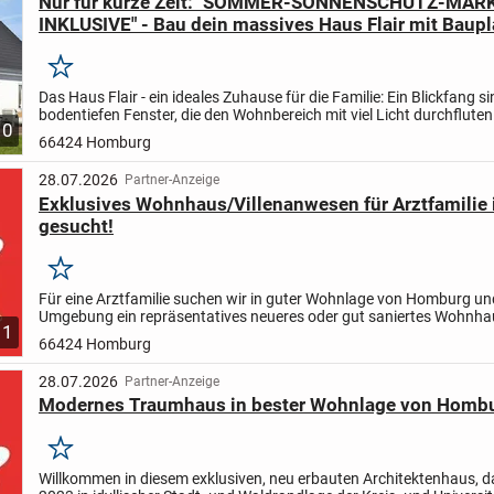
Nur für kurze Zeit: "SOMMER-SONNENSCHUTZ-MAR
INKLUSIVE" - Bau dein massives Haus Flair mit Baupl
Vollausstattung zum TOP-PREIS
Merken
Das Haus Flair - ein ideales Zuhause für die Familie: Ein Blickfang si
bodentiefen Fenster, die den Wohnbereich mit viel Licht durchfluten.
10
gemütlich und weitläufig - genügend Raum zum...
66424 Homburg
28.07.2026
Partner-Anzeige
Exklusives Wohnhaus/Villenanwesen für Arztfamilie
gesucht!
Merken
Für eine Arztfamilie suchen wir in guter Wohnlage von Homburg un
Umgebung ein repräsentatives neueres oder gut saniertes Wohnha
1
Villenanwesen mit mindestens 200 bis 250 m² Wohnfläche auf eine
66424 Homburg
28.07.2026
Partner-Anzeige
Modernes Traumhaus in bester Wohnlage von Homb
Merken
Willkommen in diesem exklusiven, neu erbauten Architektenhaus, d