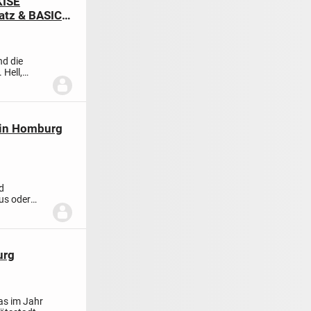
KISE
atz & BASIC-
nd die
 Hell,
 in Homburg
d
us oder
m...
urg
as im Jahr