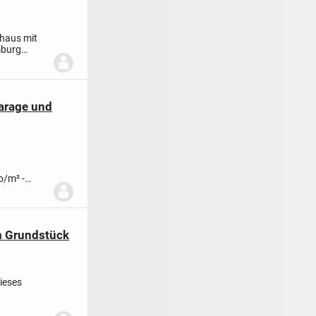
nhaus mit
mburg
arage und
o/m² -
..
m Grundstück
ieses
bnis...