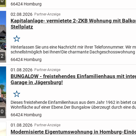
10
66424 Homburg
02.08.2026
Partner-Anzeige
Kapitalanlage- vermietete 2-ZKB Wohnung mit Balko
Stellplatz
Merken
Hinterlassen Sie uns eine Nachricht mir Ihrer Telefonnummer. Wir 
schnellstmöglich bei Ihnen!
Die charmante Dachgeschosswohnung 
2
sich in einem gepflegten Mehrfamilienhaus ohne...
66424 Homburg
01.08.2026
Partner-Anzeige
BUNGALOW - freistehendes Einfamilienhaus mit integ
Garage in Jägersburg!
Merken
Dieses freistehende Einfamilienhaus aus dem Jahr 1962 in bietet c
Wohnfläche auf einer Ebene.
Der Bungalow überzeugt durch eine d
10
Raumaufteilung: die offene Raumgestaltung in...
66424 Homburg
01.08.2026
Partner-Anzeige
Modernisierte Eigentumswohnung in Homburg-Einö