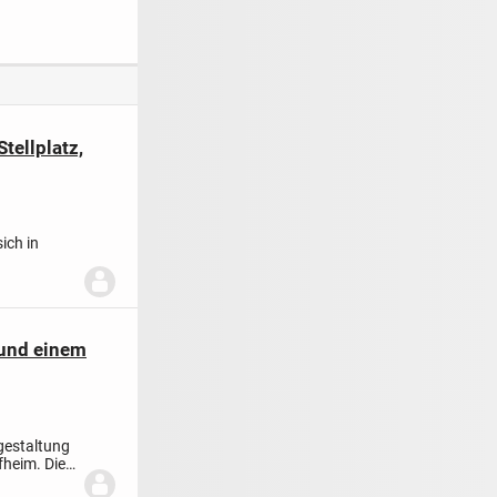
Laubach
bezugsfertige
Eigentumswohnung
en - KfW 40
Standard!
tellplatz,
ich in
und einem
gestaltung
heim. Die