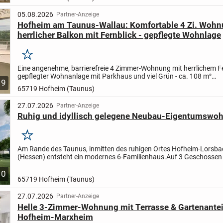
05.08.2026
Partner-Anzeige
Hofheim am Taunus-Wallau: Komfortable 4 Zi. Wohn
herrlicher Balkon mit Fernblick - gepflegte Wohnlage
Merken
Eine angenehme, barrierefreie 4 Zimmer-Wohnung mit herrlichem Fe
gepflegter Wohnanlage mit Parkhaus und viel Grün - ca. 108 m²
9
Nettowohnfläche zzgl. Nutzfläche (Keller) u. optionalem...
65719 Hofheim (Taunus)
27.07.2026
Partner-Anzeige
Ruhig und idyllisch gelegene Neubau-Eigentumswo
Merken
Am Rande des Taunus, inmitten des ruhigen Ortes Hofheim-Lorsba
(Hessen) entsteht ein modernes 6-Familienhaus.
Auf 3 Geschossen 
sich jeweils 2 der 6 lichtdurchfluteten Wohnungen, in den...
10
65719 Hofheim (Taunus)
27.07.2026
Partner-Anzeige
Helle 3-Zimmer-Wohnung mit Terrasse & Gartenantei
Hofheim-Marxheim