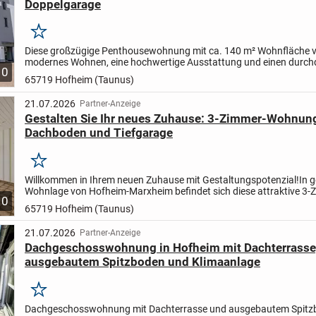
Doppelgarage
Merken
Diese großzügige Penthousewohnung mit ca. 140 m² Wohnfläche v
modernes Wohnen, eine hochwertige Ausstattung und einen durc
10
Grundriss. Die Immobilie befindet sich in einem äußerst...
65719 Hofheim (Taunus)
21.07.2026
Partner-Anzeige
Gestalten Sie Ihr neues Zuhause: 3-Zimmer-Wohnun
Dachboden und Tiefgarage
Merken
Willkommen in Ihrem neuen Zuhause mit Gestaltungspotenzial!
In 
Wohnlage von Hofheim-Marxheim befindet sich diese attraktive 3-
10
Wohnung, die durch ihren gut geschnittenen Grundriss,...
65719 Hofheim (Taunus)
21.07.2026
Partner-Anzeige
Dachgeschosswohnung in Hofheim mit Dachterrasse
ausgebautem Spitzboden und Klimaanlage
Merken
Dachgeschosswohnung mit Dachterrasse und ausgebautem Spitzb