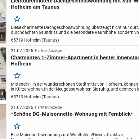
Lichtdurchflutete Dachgeschosswohnung mit Süd-We
Hofheim am Taunus
Merken
Diese charmante Dachgeschosswohnung überzeugt nicht nur durc
durchdachten Grundriss und die besondere Raumhöhe, sondern vo
10
durch ihre attraktive Lage im begehrten Hofheimer Stadtteil...
65719 Hofheim (Taunus)
21.07.2026
Partner-Anzeige
Charmantes 1-Zimmer-Apartment in bester Innensta
Hofheim
Merken
Mittendrin, in der wunderschönen Stadtmitte von Hofheim, können S
in Kürze wohnen.
In der Neugasse wohnen Sie ruhig, und dennoch 
4
von Ihrem flotten 1-Zimmer Apartment alles zu Fuß...
65719 Hofheim (Taunus)
21.07.2026
Partner-Anzeige
*Schöne DG-Maisonnette-Wohnung mit Fernblick*
Merken
Eine Maisonettewohnung zum Wohlfühlen!
Diese attraktive