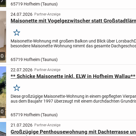
7
65719 Hofheim (Taunus)
24.07.2026
Partner-Anzeige
Maisonette mit Vogelgezwitscher statt Großstadtlär
Merken
Maisonette-Wohnung mit großem Balkon und Blick über Lorsbach
D
besondere Maisonette-Wohnung nimmt das gesamte Dachgeschos
gepflegten Hauses ein und bietet auf zwei Ebenen viel Raum zum...
10
65719 Hofheim (Taunus)
22.07.2026
Partner-Anzeige
** Schicke Maisonette inkl. ELW in Hofheim Wallau**
Merken
Diese großzügige Maisonette-Wohnung in einem gepflegten Vierpa
aus dem Baujahr 1997 überzeugt mit einem durchdachten Grundriss
Platz und vielseitigen Nutzungsmöglichkeiten. Auf ca. 161...
10
65719 Hofheim (Taunus)
21.07.2026
Partner-Anzeige
Großzügige Penthousewohnung mit Dachterrasse u