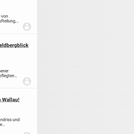
e von
teilung,
eldbergblick
sener
pflegten
n Wallau!
ndriss und
ne