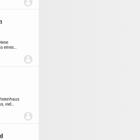
m
iese
s eines
rteienhaus
, viel
nd