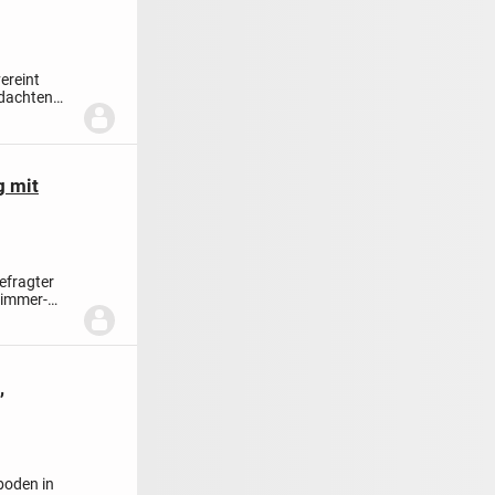
ereint
hdachten
g mit
gefragter
Zimmer-
,
oden in