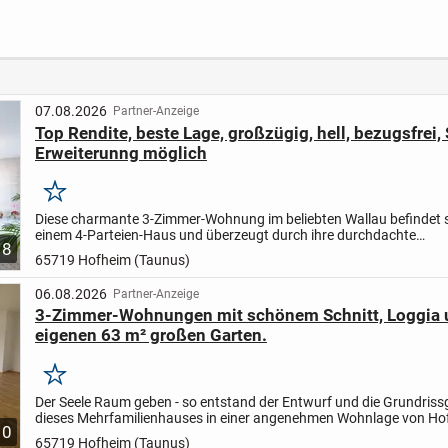
hlen!
Wellnessbereich
Balkon, Indoor-Pool
und Garten in Wi-
Sonnenberg
07.08.2026
Partner-Anzeige
Top Rendite, beste Lage, großzügig, hell, bezugsfrei, S
Erweiterunng möglich
Merken
Diese charmante 3-Zimmer-Wohnung im beliebten Wallau befindet s
einem 4-Parteien-Haus und überzeugt durch ihre durchdachte
8
Raumaufteilung, Ausstattungsdetails und eine besonders helle
65719 Hofheim (Taunus)
Wohnatmosp...
06.08.2026
Partner-Anzeige
3-Zimmer-Wohnungen mit schönem Schnitt, Loggia 
eigenen 63 m² großen Garten.
Merken
Der Seele Raum geben - so entstand der Entwurf und die Grundriss
dieses Mehrfamilienhauses in einer angenehmen Wohnlage von Hof
10
Grundrissplanung der Wohnung, vermittelt Großzügigkei...
65719 Hofheim (Taunus)