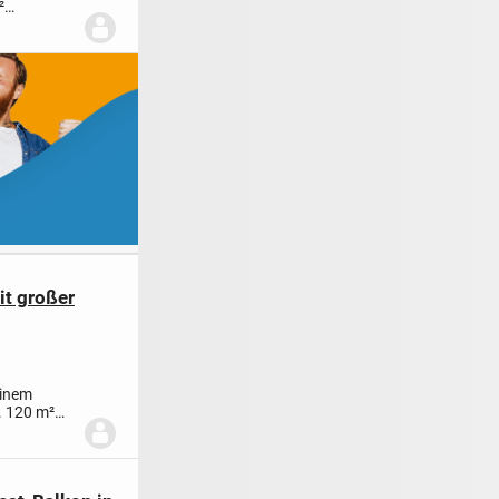
²
t...
t großer
einem
. 120 m²
.