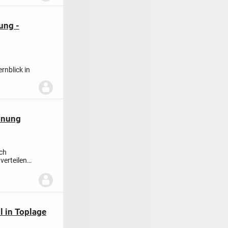
ung -
rnblick in
hnung
ch
verteilen
l in Toplage