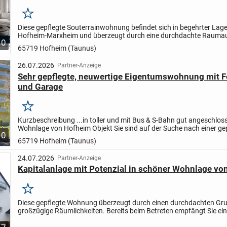
Merken
Diese gepflegte Souterrainwohnung befindet sich in begehrter Lag
Hofheim-Marxheim und überzeugt durch eine durchdachte Raumauf
10
viel Tageslicht und einen eigenen Gartenanteil, eine...
65719 Hofheim (Taunus)
26.07.2026
Partner-Anzeige
Sehr gepflegte, neuwertige Eigentumswohnung mit F
und Garage
Merken
Kurzbeschreibung ...in toller und mit Bus & S-Bahn gut angeschlos
Wohnlage von Hofheim Objekt Sie sind auf der Suche nach einer ge
10
und neuwertigen Eigentumswohnung mit Feldberg- &...
65719 Hofheim (Taunus)
24.07.2026
Partner-Anzeige
Kapitalanlage mit Potenzial in schöner Wohnlage vo
Merken
Diese gepflegte Wohnung überzeugt durch einen durchdachten Gru
großzügige Räumlichkeiten. Bereits beim Betreten empfängt Sie ei
einladende Diele, von der aus alle Zimmer bequem erreichbar...