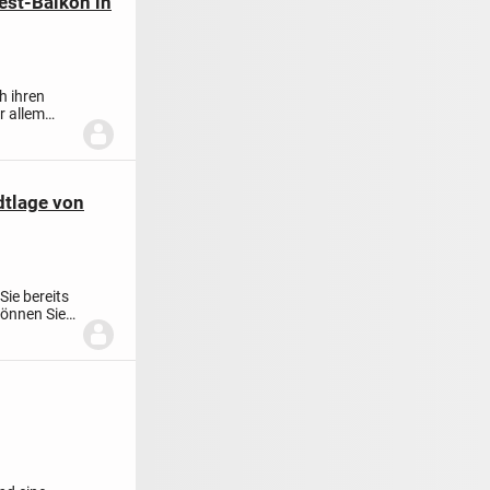
st-Balkon in
h ihren
r allem
dtlage von
ie bereits
können Sie