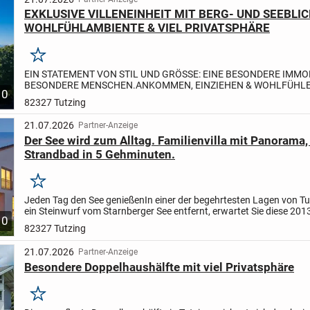
EXKLUSIVE VILLENEINHEIT MIT BERG- UND SEEBLIC
WOHLFÜHLAMBIENTE & VIEL PRIVATSPHÄRE
Merken
EIN STATEMENT VON STIL UND GRÖSSE: EINE BESONDERE IMMOB
BESONDERE MENSCHEN.
ANKOMMEN, EINZIEHEN & WOHLFÜHLEN
10
& SEEBLICK GENIESSEN!
MODERNE TECHNIK UND EXZELLENTE,
82327 Tutzing
NEUWERTIGE...
21.07.2026
Partner-Anzeige
Der See wird zum Alltag. Familienvilla mit Panorama,
Strandbad in 5 Gehminuten.
Merken
Jeden Tag den See genießen
In einer der begehrtesten Lagen von Tu
ein Steinwurf vom Starnberger See entfernt, erwartet Sie diese 201
10
Villa mit atemberaubendem Blick auf den...
82327 Tutzing
21.07.2026
Partner-Anzeige
Besondere Doppelhaushälfte mit viel Privatsphäre
Merken