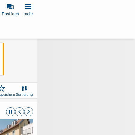
Postfach
mehr
speichern
Sortierung
automatische Rotation beenden
zurückblättern
weiterblättern