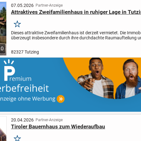
07.05.2026
Partner-Anzeige
Attraktives Zweifamilienhaus in ruhiger Lage in Tut
Merken
Dieses attraktive Zweifamilienhaus ist derzeit vermietet. Die Immobi
überzeugt insbesondere durch ihre durchdachte Raumaufteilung u
einladende Wohnambiente.
Ein echtes Highlight ist die...
10
82327 Tutzing
20.04.2026
Partner-Anzeige
Tiroler Bauernhaus zum Wiederaufbau