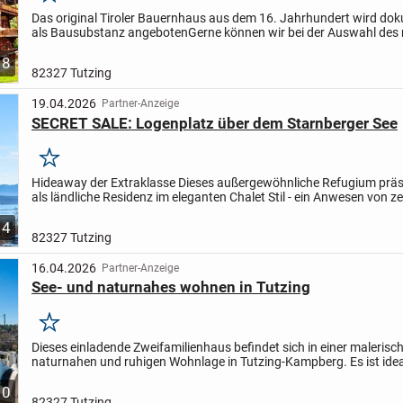
Merken
Das original Tiroler Bauernhaus aus dem 16. Jahrhundert wird dok
als Bausubstanz angeboten
Gerne können wir bei der Auswahl des
Standorts nach Ankauf behilflich sein
8
82327 Tutzing
19.04.2026
Partner-Anzeige
SECRET SALE: Logenplatz über dem Starnberger See
Merken
Hideaway der Extraklasse
Dieses außergewöhnliche Refugium präse
als ländliche Residenz im eleganten Chalet Stil - ein Anwesen von ze
Schönheit und unvergleichlicher Privatsphäre....
4
82327 Tutzing
16.04.2026
Partner-Anzeige
See- und naturnahes wohnen in Tutzing
Merken
Dieses einladende Zweifamilienhaus befindet sich in einer malerisch
naturnahen und ruhigen Wohnlage in Tutzing-Kampberg. Es ist ideal 
die die Nähe des Starnberger Sees mit seinen vielfältige...
10
82327 Tutzing