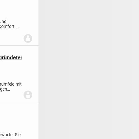
 und
Komfort mit
gründeter
hnumfeld mit
igen
rwartet Sie