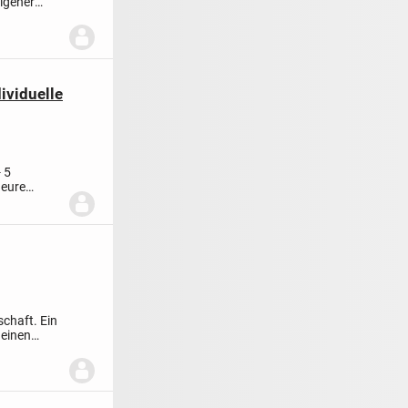
igener
ividuelle
- 5
 eure
schaft. Ein
 einen