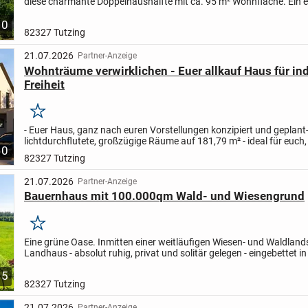
diese charmante Doppelhaushälfte mit ca. 95 m² Wohnfläche. Ein e
Garten, eine sonnige Terrasse und die unmittelbare...
10
82327 Tutzing
21.07.2026
Partner-Anzeige
Wohnträume verwirklichen - Euer allkauf Haus für ind
Freiheit
Merken
- Euer Haus, ganz nach euren Vorstellungen konzipiert und geplant
lichtdurchflutete, großzügige Räume auf 181,79 m² - ideal für euch,
10
Familie und Freunde
- Drei gemütliche Schlafzimmer, zwei...
82327 Tutzing
21.07.2026
Partner-Anzeige
Bauernhaus mit 100.000qm Wald- und Wiesengrund
Merken
Eine grüne Oase. Inmitten einer weitläufigen Wiesen- und Waldland
Landhaus - absolut ruhig, privat und solitär gelegen - eingebettet in
gepflegten Parkgarten mit Seerosenteich,...
5
82327 Tutzing
21.07.2026
Partner-Anzeige