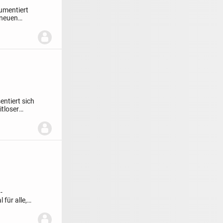
umentiert
 neuen
ntiert sich
itloser
-
für alle,