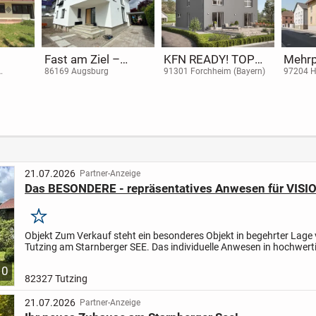
Fast am Ziel –
KFN READY! TOP
Mehrp
lfte
hochwertig
LAGE!!!
in zen
86169 Augsburg
91301 Forchheim (Bayern)
97204 H
saniertes
n und
Einfamilienhaus in
al in
Augsburg
ge in
21.07.2026
Partner-Anzeige
Das BESONDERE - repräsentatives Anwesen für VIS
Merken
Objekt Zum Verkauf steht ein besonderes Objekt in begehrter Lage
Tutzing am Starnberger SEE. Das individuelle Anwesen in hochwert
Bauausführung schafft Raum für Visionen und vereint...
10
82327 Tutzing
21.07.2026
Partner-Anzeige