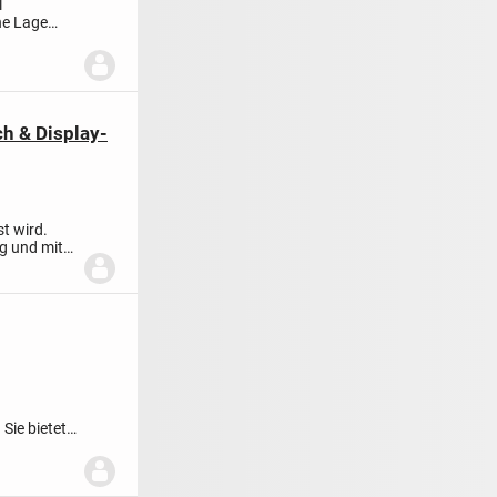
l
he Lage
ch & Display-
t wird.
g und mit
Sie bietet