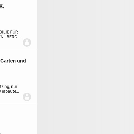
K,
ILIE FÜR
 - BERG-
 Garten und
tzing, nur
3 erbaute