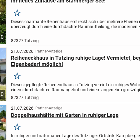
Ihr neues Zuhause am Starnberger See!
Merken
Dieses charmante Reihenhaus erstreckt sich über mehrere Ebenen
überzeugt durch eine durchdachte Raumaufteilung, die modernen 
einer idyllischen Umgebung kombiniert. Der Zugang zum Haus...
10
82327 Tutzing
21.07.2026
Partner-Anzeige
Reiheneckhaus in Tutzing ruhige Lage! Vermietet, be
Eigenbedarf möglich!
Merken
Dieses gepflegte Reihenendhaus in Tutzing vereint ein ruhiges Wo
einem durchdachten Raumangebot und einem angenehm großzüg
10
Grundstück. Das im Jahr 1972 errichtete Haus besitzt auf ca....
82327 Tutzing
21.07.2026
Partner-Anzeige
Doppelhaushälfte mit Garten in ruhiger Lage
Merken
In ruhiger und naturnaher Lage des Tutzinger Ortsteils Kampberg e