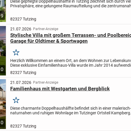
Diese gepflegte Doppelhaushälfte in Tutzing zeichnet sich durch vie
Privatsphäre, eine gelungene Raumaufteilung und die zentrumsna
aus. Durch den einladend gestalteten Vorgarten gelangt man zu...
9
82327 Tutzing
21.07.2026
Partner-Anzeige
Stylische Villa mit großem Terrassen- und Poolberei
Garage für Oldtimer & Sportwagen
Merken
Herzlich Willkommen an einem Ort, an dem Wohnen zur Lebenskuns
Diese exklusive Einfamilienhaus-Villa wurde im Jahr 2014 aufwendi
10
außergewöhnlicher Sorgfalt saniert und präsentiert sich...
82327 Tutzing
21.07.2026
Partner-Anzeige
Familienhaus mit Westgarten und Bergblick
Merken
Diese charmante Doppelhaushälfte befindet sich in einer malerisch-
naturnahen und ruhigen Wohnlage im Tutzinger Ortsteil Kampberg. 
den idealen Rückzugsort für alle, die die Nähe zum...
10
82327 Tutzing