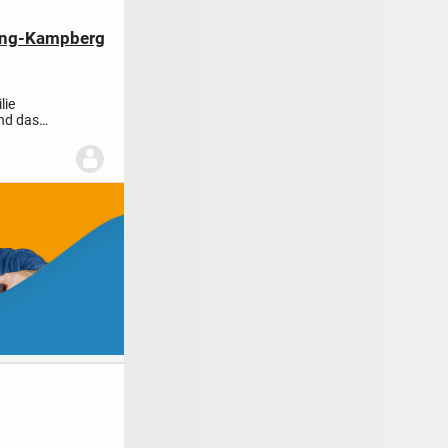
zing-Kampberg
lie
nd das