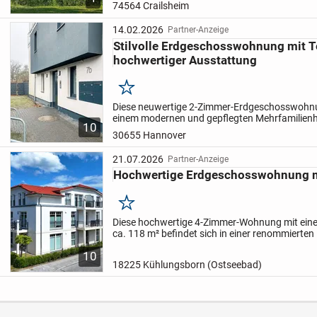
74564 Crailsheim
14.02.2026
Partner-Anzeige
Stilvolle Erdgeschosswohnung mit T
hochwertiger Ausstattung
Merken
Diese neuwertige 2-Zimmer-Erdgeschosswohnun
einem modernen und gepflegten Mehrfamilien
10
Baujahr 2015 in attraktiver Wohnlage von Han
30655 Hannover
Buchholz. Die Wohnung...
21.07.2026
Partner-Anzeige
Hochwertige Erdgeschosswohnung mi
Merken
Diese hochwertige 4-Zimmer-Wohnung mit ein
ca. 118 m² befindet sich in einer renommierten
Ostseebades Kühlungsborn und verbindet zei
10
Wohnkomfort mit einer Bauqualität...
18225 Kühlungsborn (Ostseebad)