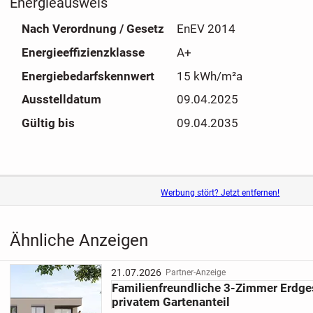
Energieausweis
Nach Verordnung / Gesetz
EnEV 2014
Energieeffizienzklasse
A+
Energiebedarfskennwert
15 kWh/m²a
Ausstelldatum
09.04.2025
Gültig bis
09.04.2035
Werbung stört? Jetzt entfernen!
Ähnliche Anzeigen
21.07.2026
Partner-Anzeige
Familienfreundliche 3-Zimmer Erd
privatem Gartenanteil