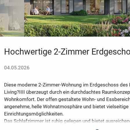
Hochwertige 2-Zimmer Erdgesc
04.05.2026
Diese moderne 2-Zimmer-Wohnung im Erdgeschoss des P
Living?IIII überzeugt durch ein durchdachtes Raumkonze
Wohnkomfort. Der offen gestaltete Wohn- und Essbereich 
angenehme, helle Wohnatmosphäre und bietet vielseitige
Einrichtungsmöglichkeiten.
Das Schlafzimmer ist ruhig gelegen und bietet ausreichend
komfortables Wohnen. Die klare Grundrissgestaltung sorg