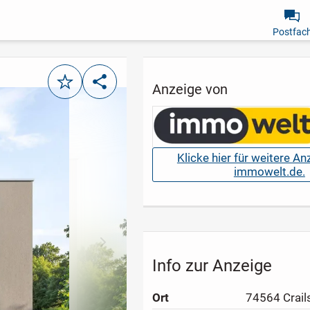
Postfac
Merken
Teilen
Anzeige von
Klicke hier für weitere A
immowelt.de.
nächstes Bild
Info zur Anzeige
Ort
74564 Crail