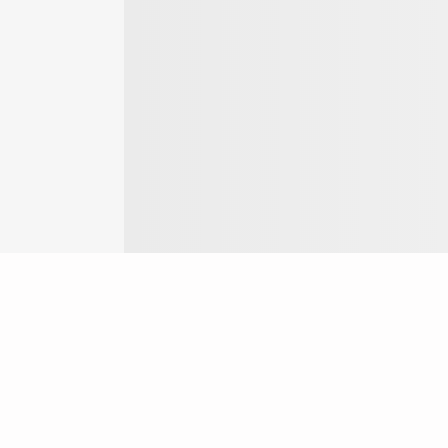
Login
ok