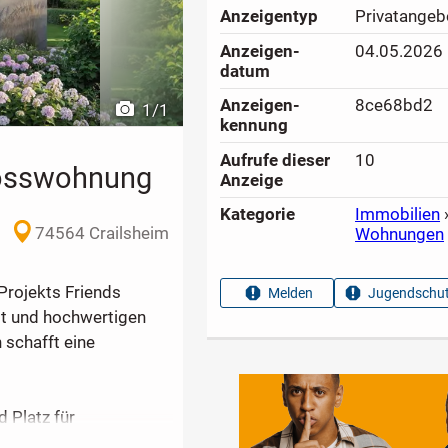
Anzeigen­typ
Privatangeb
Anzeigen­
04.05.2026
datum
Anzeigen­
8ce68bd2
1
/
1
kennung
Aufrufe dieser
10
hosswohnung
Anzeige
Kategorie
Immobilien
74564 Crailsheim
Wohnungen
rojekts Friends
Melden
Jugendschut
pt und hochwertigen
schafft eine
 Platz für
t für eine optimale