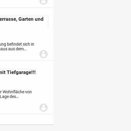
errasse, Garten und
g befindet sich in
haus aus dem
nover-Groß-
t Tiefgarage!!!
er Wohnfläche von
 Lage des
tgemäßen