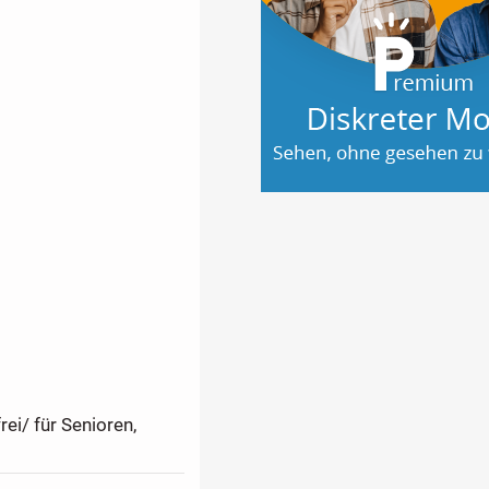
n Bauweise des
es oder Paare, die
osscharakter bietet
 ein Zuhause mit
rei/ für Senioren,