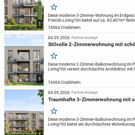
Merken
Diese moderne 3-Zimmer-Wohnung im Erdgesch
Friends Living?IIII bietet auf ca. 83,40?m² Woh
1
durchdachtes und komfortables Wohnkonzept.
74564 Crailsheim
Wohn- und Essbereich...
04.05.2026
Partner-Anzeige
Stilvolle 2-Zimmerwohnung mit sch
Merken
Diese moderne 2-Zimmer-Balkonwohnung im Pr
Living?IIII vereint durchdachte Architektur mi
Wohnkomfort. Der offen gestaltete Wohn- und 
1
eine angenehme, lichtdurchfl...
74564 Crailsheim
04.05.2026
Partner-Anzeige
Traumhafte 3-Zimmerwohnung mit 
Merken
Diese moderne 3-Zimmer-Balkonwohnung im Pr
Living?IIII bietet ein durchdachtes Wohnkonz
Wohnkomfort. Der großzügige Wohn- und Essbe
1
gestaltet, lichtdurchflutet...