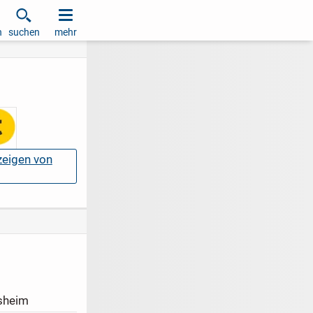
h
suchen
mehr
nzeigen von
sheim