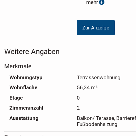
mehr
Nutzung der Wohnfläche und kurze Wege im Alltag.
Dank der hochwertigen Ausstattung und der nachhaltige
Gesamtprojekts eignet sich diese Wohnung ideal für Singl
Zur Anzeige
modernes Wohnen in ruhiger Lage schätzen. Der Erdgesch
zusätzlichen Komfort und eine hohe Alltagstauglichkeit –
Qualität und langfristigem Wert.
Weitere Angaben
Merkmale
Wohnungstyp
Terrassenwohnung
Wohnfläche
56,34 m²
Etage
0
Zimmeranzahl
2
Ausstattung
Balkon/ Terasse, Barrieref
Fußbodenheizung