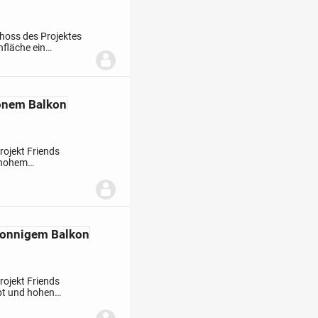
oss des Projektes
nfläche ein
 Der großzügige
önem Balkon
ojekt Friends
t hohem
Essbereich bietet
sonnigem Balkon
ojekt Friends
ept und hohen
reich ist offen