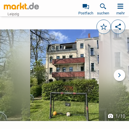
Postfach
suchen
mehr
Leipzig
Merken
Teile
vorheriges Bild
näch
1
/
10