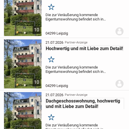
Merken
Die zur Veräußerung kommende
Eigentumswohnung befindet sich in
einem
denkmalgeschützten
Mehrfamilienhaus, welches um 1886
10
errichtet wurde.
Das mit Liebe zum Detail
04299 Leipzig
sanierte Gründerzeitgebäude im...
21.07.2026
Partner-Anzeige
Hochwertig und mit Liebe zum Detail!
Merken
Die zur Veräußerung kommende
Eigentumswohnung befindet sich in
einem
denkmalgeschützten
Mehrfamilienhaus, welches um 1886
10
errichtet wurde.
Das mit Liebe zum Detail
04299 Leipzig
sanierte Gründerzeitgebäude im...
21.07.2026
Partner-Anzeige
Dachgeschosswohnung, hochwertig
und mit Liebe zum Detail!
Merken
Die zur Veräußerung kommende