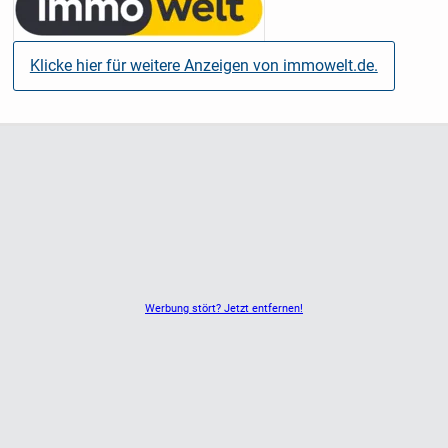
Balkon.
Sie betreten die Wohnung durch die überarbeitete, original
erhaltene Wohnungseingangstür und
Klicke hier für weitere Anzeigen von immowelt.de.
befinden sich im Flur, welcher mit Downlights ausgestattet
ist. Von hier
gelangen Sie in alle Räume.
Die gesamte Wohnung ist mit Fußbodenheizung
ausgestattet, die beiden
Wohnräume sowie der Flur erhielten einen
Echtholzparkettboden. Das Bad und
die Küche sind am Boden gefliest, die Küche verfügt über
einen Fliesenspiegel, die Wände im Bad sind teilweise
gefliest. Das Bad beherbergt eine Wanne,
Werbung stört? Jetzt entfernen!
eine Dusche, Waschtisch und WC.
Die Küche ist hofseitig gelegen und führt direkt auf den
großen Süd-Balkon mit
Zugang zum eigenen Gartenanteil.