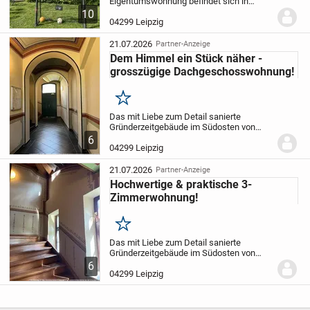
Eigentumswohnung befindet sich in
einem
denkmalgeschützten
10
Mehrfamilienhaus, welches um 1886
04299 Leipzig
errichtet wurde.
Das mit Liebe zum Detail
sanierte Gründerzeitgebäude im...
21.07.2026
Partner-Anzeige
Dem Himmel ein Stück näher -
grosszügige Dachgeschosswohnung!
Merken
Das mit Liebe zum Detail sanierte
Gründerzeitgebäude im Südosten von
Leipzig wurde im Jahr 2014 umfangreich
6
saniert. Im Haus wurde im Hochparterre
04299 Leipzig
und im Dachgeschoss je eine 2-
Zimmerwohnung und im...
21.07.2026
Partner-Anzeige
Hochwertige & praktische 3-
Zimmerwohnung!
Merken
Das mit Liebe zum Detail sanierte
Gründerzeitgebäude im Südosten von
Leipzig wurde im Jahr 2014 umfangreich
6
saniert. Im Haus wurde im Hochparterre
04299 Leipzig
und im Dachgeschoss je eine 2-
Zimmerwohnung und im...