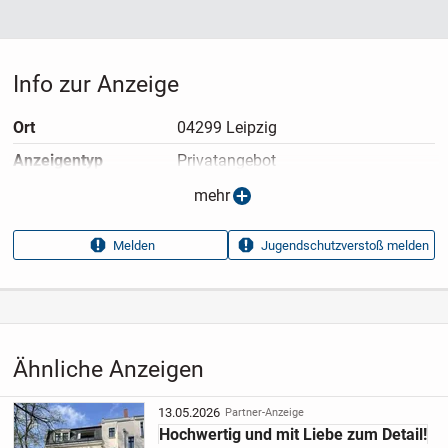
Info zur Anzeige
Ort
04299 Leipzig
Anzeigen­typ
Privatangebot
Anzeigen­datum
13.05.2026
mehr
Anzeigen­kennung
77abef7c
Melden
Jugendschutzverstoß melden
Aufrufe dieser
7
Anzeige
Kategorie
Immobilien
›
Kaufen
›
Wohnungen
Ähnliche Anzeigen
13.05.2026
Partner-Anzeige
Hochwertig und mit Liebe zum Detail!