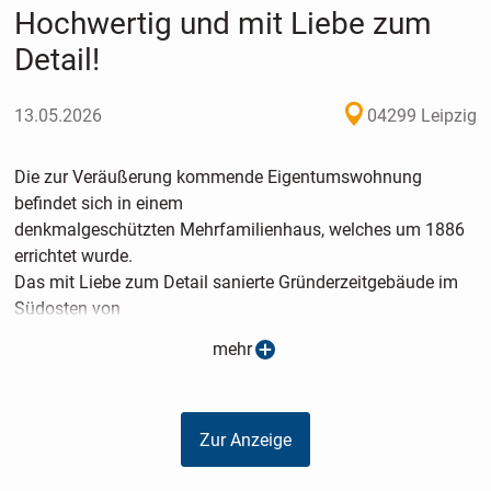
Hochwertig und mit Liebe zum
Detail!
13.05.2026
04299 Leipzig
Die zur Veräußerung kommende Eigentumswohnung
befindet sich in einem
denkmalgeschützten Mehrfamilienhaus, welches um 1886
errichtet wurde.
Das mit Liebe zum Detail sanierte Gründerzeitgebäude im
Südosten von
Leipzig wurde im Jahr 2014 umfangreich saniert.
mehr
Im Haus wurde im Hochparterre und im Dachgeschoss je
eine 2- Zimmerwohnung und im 1. und
2. Obergeschoss je eine eine 3 -Raumwohnung hergestellt,
Zur Anzeige
so dass insgesamt
nur 4 Parteien im Haus wohnen und sich somit ein