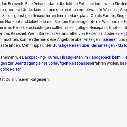
as Fernweh. Eine Reise ist dann die richtige Entscheidung, wenn Sie dem
n, andere Länder kennelernen oder einfach nur etwas für Wellness, Spo
 Sie die günstigen Reiseofferten hier im Marktplatz. Ob als Familie, Single
hren Horizont und bildet – lernen Sie über Reiseangebote die Welt und ne
i einer Reise berücksichtigen sollten ist ein gültiger Reisepass, Impfschu
r das Reiseziel. Wenn Sie selbst Veranstalter von Reisen sind oder eine
F
n möchten, können Sie hier diese Angebote über Anzeigen
inserieren
und 
äste finden. Mehr Tipps unter
Günstige Reisen über Kleinanzeigen - Mall
e
.
u Themen wie
Backpacking-Touren
,
Flüssigkeiten im Handgepäck beim Fli
gen zur Beantragung eines vorläufigen Reisepasses
erfahren wollen, les
gorie Reisen.
ltst Du in unseren Ratgebern: