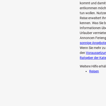
kommt und damit d
entkommen möchte
tun wollen. Nutzen
Reise erweitert I
kennen. Was Sie be
Informationen übe
Urlauber vermiete
Annoncen Ferieng
sonnige Angebot
Wenn Sie mehr z
den
Voraussetzun
Ratgeber der Kate
Weitere Hilfe erhä
Reisen