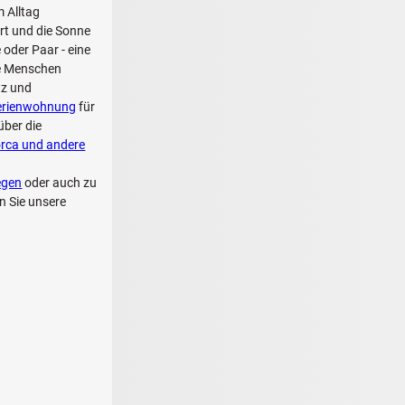
 Alltag
rt und die Sonne
 oder Paar - eine
tte Menschen
tz und
erienwohnung
für
über die
orca und andere
egen
oder auch zu
en Sie unsere