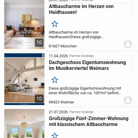
Altbaucharme im Herzen von
Haidhausen!
Merken
Altbaucharme im Herzen von
Haidhausen!
Diese großzügige
Altbauwohnung in der Sedanstraße im
10
begehrten Münchner Stadtteil
81667 München
Haidhausen verbindet historischen
Wohncharme mit einem vielseitigen
11.04.2026
Partner-Anzeige
Raumangebo...
Dachgeschoss Eigentumswohnung
im Musikerviertel Weimars
Merken
Diese großzügige Eigentumswohnung mit
einer Wohnfläche von ca. 100?m² befindet
sich im Dachgeschoss eines
10
Mehrfamilienhauses im Musikerviertel
99423 Weimar
der Westvorstadt und überzeugt durch
ihre einfache und...
21.07.2026
Partner-Anzeige
Großzügige Fünf-Zimmer-Wohnung
mit klassischem Altbaucharme