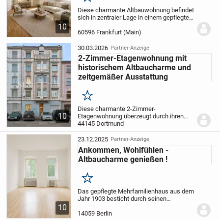
Merken
Diese charmante Altbauwohnung befindet
sich in zentraler Lage in einem gepflegten
Wohn- und Geschäftshaus aus dem Jahr
10
1930 und verbindet großzügiges Wohnen
60596 Frankfurt (Main)
mit dem besonderen Flair klassischer...
30.03.2026
Partner-Anzeige
2-Zimmer-Etagenwohnung mit
historischem Altbaucharme und
zeitgemäßer Ausstattung
Merken
Diese charmante 2-Zimmer-
10
Etagenwohnung überzeugt durch ihren
durchdachten Grundriss, eine angenehme
44145 Dortmund
Raumaufteilung sowie eine helle und
freundliche Atmosphäre. Sie befindet sich
23.12.2025
Partner-Anzeige
im 3. Obergeschoss...
Ankommen, Wohlfühlen -
Altbaucharme genießen !
Merken
Das gepflegte Mehrfamilienhaus aus dem
Jahr 1903 besticht durch seinen
historischen Charme und die ruhige Lage
10
in einem hell beleuchteten Hinterhof.
14059 Berlin