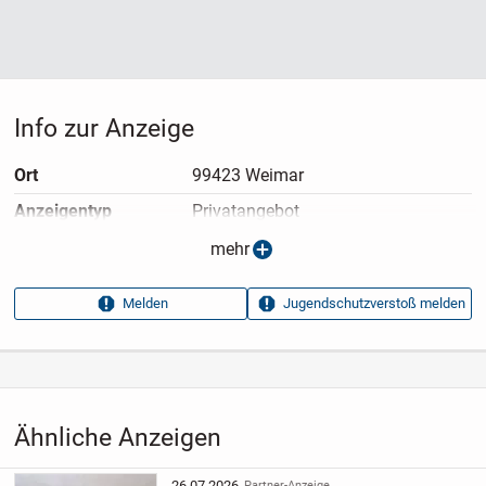
Info zur Anzeige
Ort
99423 Weimar
Anzeigen­typ
Privatangebot
Anzeigen­datum
11.05.2026
mehr
Anzeigen­kennung
595550f3
Melden
Jugendschutzverstoß melden
Aufrufe dieser
8
Anzeige
Kategorie
Immobilien
›
Kaufen
›
Wohnungen
Ähnliche Anzeigen
26.07.2026
Partner-Anzeige