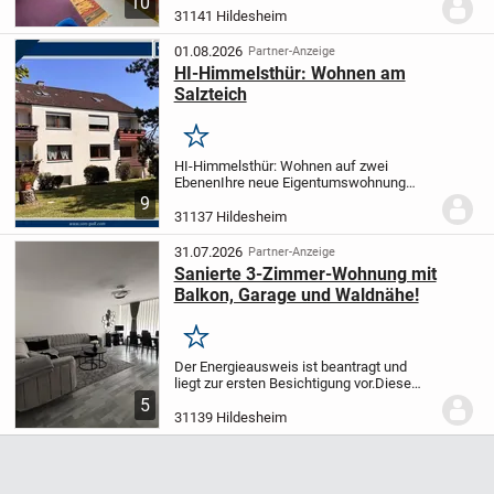
10
gefragten Wohnlage von Hildesheim-
31141 Hildesheim
Itzum.
Mit einer Wohnfläche von ca. 47 m²
(exakt 47,44 m²) verteilt auf zwei...
01.08.2026
Partner-Anzeige
HI-Himmelsthür: Wohnen am
Salzteich
Merken
HI-Himmelsthür: Wohnen auf zwei
Ebenen
Ihre neue Eigentumswohnung
befindet sich in einem kleinen
9
Mehrfamilienhaus mit vier Parteien in
31137 Hildesheim
einer ruhigen Sackgasse - idyllisch
gelegen nahe des Salzteichs....
31.07.2026
Partner-Anzeige
Sanierte 3-Zimmer-Wohnung mit
Balkon, Garage und Waldnähe!
Merken
Der Energieausweis ist beantragt und
liegt zur ersten Besichtigung vor.
Diese
wunderschöne 3-Zimmer-Wohnung in
5
begehrter Lage von Hildesheim-
31139 Hildesheim
Ochtersum überzeugt durch eine
großzügige Raumaufteilung,...