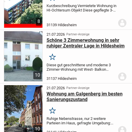
Kurzbeschreibung Vermietete Wohnung in
HI-Ochtersum Objekt Diese gepflegte 3-
Zimmer-Eigentumswohnung befindet sich
im 3. Obergeschoss eines
8
Mehrfamilienhauses und erwartet Sie in
31139 Hildesheim
beliebter Wohnlage...
21.07.2026
Partner-Anzeige
Schöne 3 Zimmerwohnung in sehr
ruhiger Zentraler Lage in Hildesheim
Merken
Diese gut geschnittene und moderne 3
Zimmer-Wohnung mit West- Balkon
befindet sich in guter sehr ruhiger
10
zentraler Wohnlage von Hildesheim-
31137 Hildesheim
Himmelstür in der ersten Etage eines
kleinen Mehrfamilien-Hau...
21.07.2026
Partner-Anzeige
Wohnung am Galgenberg im besten
Sanierungszustand
Merken
Ruhige Nebenstrasse, nur 2 weitere
Parteien im Haus, gefragte Umgebung:
Das sind die Zutaten zum entspannten
10
Wohnen. Zusätzlichen Mehrwert bietet