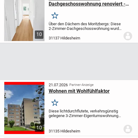
Dachgeschosswohnung renoviert -
Heizung & Bad neu
Merken
Über den Dächern des Moritzbergs: Diese
2-Zimmer-Dachgeschosswohnung wurde
2026 komplett renoviert und ist sofort
10
bezugsfertig – einziehen, fertig. Das
31137 Hildesheim
Wohnzimmer (rund 20 m²) liegt zur
ruhigen...
21.07.2026
Partner-Anzeige
Wohnen mit Wohlfühlfaktor
Merken
Diese lichtdurchflutete, verkehrsgünstig
gelegene 3-Zimmer-Eigentumswohnung
zieht Sie sofort in ihren Bann, egal ob Sie
ein neues Zuhause suchen oder
10
Mieteinnahmen generieren möchten. Die
31135 Hildesheim
Innenstadt...