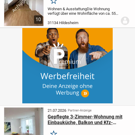
Merken
Wohnen & Ausstattung
Die Wohnung
verfügt über eine Wohnfläche von ca. 55
m² und verteilt sich auf 3,5 Zimmer. Die
10
Raumaufteilung eignet sich ideal für
31134 Hildesheim
Singles, Paare, Studierende oder
Berufspendler.
...
21.07.2026
Partner-Anzeige
Gepflegte 3-Zimmer-Wohnung mit
Einbauküche, Balkon und Kfz-
Stellplatz!