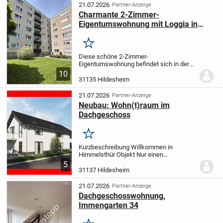
21.07.2026
Partner-Anzeige
Charmante 2-Zimmer-
Eigentumswohnung mit Loggia in
Hildesheim
Merken
Diese schöne 2-Zimmer-
Eigentumswohnung befindet sich in der
Von-Emmich-Straße in Hildesheim. Die
10
Wohnung bietet auf einer Wohnfläche von
31135 Hildesheim
ca. 58,52 m² ein durchdachtes
Raumkonzept mit einem großzügigen...
21.07.2026
Partner-Anzeige
Neubau: Wohn(t)raum im
Dachgeschoss
Merken
Kurzbeschreibung Willkommen in
Himmelsthür Objekt Nur einen
Katzensprung von der Natur entfernt und
5
dennoch mitten in gewachsener
31137 Hildesheim
Wohnlage in Himmelsthür entsteht
zeitnah diese großzügige Wohnung im...
21.07.2026
Partner-Anzeige
Dachgeschosswohnung,
Immengarten 34