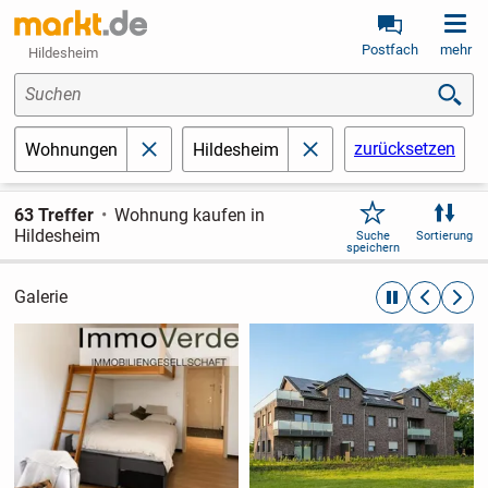
Postfach
mehr
Hildesheim
Suchen
zurücksetzen
Wohnungen
Hildesheim
schließen
schließen
63 Treffer
Wohnung kaufen in
Hildesheim
Suche
Sortierung
speichern
Galerie
automatische R
zurückblät
weite