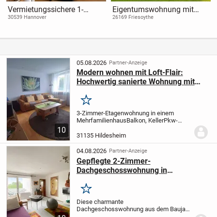
Vermietungssichere 1-
Eigentumswohnung mit
Zimmer-Wohnung mit
Dachterrasse und Aufzug -
30539 Hannover
26169 Friesoythe
Balkon
QNG-Standard!
05.08.2026
Partner-Anzeige
Modern wohnen mit Loft-Flair:
Hochwertig sanierte Wohnung mit
Designküche & Balkon
Merken
3-Zimmer-Etagenwohnung in einem
Mehrfamilienhaus
Balkon, Keller
Pkw-
Außenstellplatz sowie Gartenstück mit
10
Gartenhaus optional möglich
31135 Hildesheim
04.08.2026
Partner-Anzeige
Gepflegte 2-Zimmer-
Dachgeschosswohnung in
Hildesheim-Itzum - Ideal für
Kapitalanleger&Selbstnutzer!
Merken
Diese charmante
Dachgeschosswohnung aus dem Baujahr
1990 befindet sich in der ruhigen und