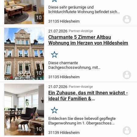
Merken
Diese sehr geräumige und
lichtdurchflutete Wohnung befindet sich
im Erdgeschoss (Hochparterre) eines
10
äußerst gepflegten Mehrfamilienhauses
31135 Hildesheim
in einem attraktiven, ruhigen
Wohnumfeld. Die Nachbarschaft...
21.07.2026
Partner-Anzeige
Charmante 5 Zimmer Altbau
Wohnung im Herzen von Hildesheim
Merken
Diese charmante
Dachgeschosswohnung, mit
Ausbaureserve im oberen Dachgeschoss,
10
befindet sich in einem gepflegten 3
31135 Hildesheim
Familienhaus in Hildesheim und
überzeugt durch ihre großzügige
21.07.2026
Partner-Anzeige
Wohnfläche von ca. 150...
Ein Zuhause, das mit Ihnen wächst -
ideal für Familien &
Herzensmenschen
Merken
Entdecken Sie diese liebevoll gepflegte
Etagenwohnung im 1. Obergeschoss
eines ruhigen Mehrfamilienhauses mit
10
nur drei Etagen - ein ideales Zuhause für
31139 Hildesheim
Paare, Familien oder alle, die Wert auf...