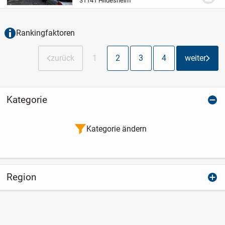
31141 Hildesheim
der große Balkon (ca. 17 m²) mit neuer
Beschattungstec...
Rankingfaktoren
zurück
1
2
3
4
weiter
Kategorie
Kategorie ändern
Region