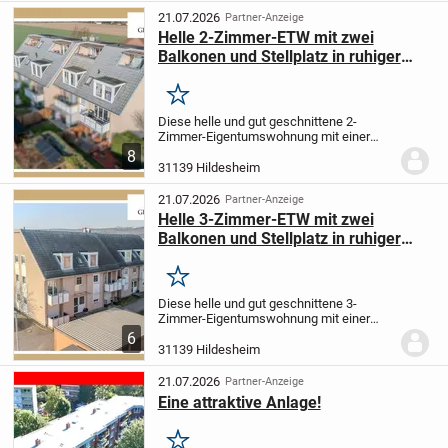
21.07.2026
Partner-Anzeige
Helle 2-Zimmer-ETW mit zwei
Balkonen und Stellplatz in ruhiger
Lage in Sorsum
Merken
Diese helle und gut geschnittene 2-
Zimmer-Eigentumswohnung mit einer
Wohnfläche von ca. 54 m² befindet sich
8
im 1. Obergeschoss eines gepflegten
31139 Hildesheim
Mehrfamilienhauses aus dem Baujahr
1994 in ruhiger...
21.07.2026
Partner-Anzeige
Helle 3-Zimmer-ETW mit zwei
Balkonen und Stellplatz in ruhiger
Lage in Sorsum
Merken
Diese helle und gut geschnittene 3-
Zimmer-Eigentumswohnung mit einer
Wohnfläche von ca. 81 m² befindet sich
6
im 1. Obergeschoss eines gepflegten
31139 Hildesheim
Mehrfamilienhauses aus dem Baujahr
1994 in ruhiger...
21.07.2026
Partner-Anzeige
Eine attraktive Anlage!
Merken