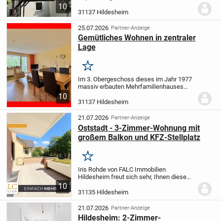
Wohnung Objekt In ruhiger Lage befindet
10
sich diese frisch sanierte 4-Zimmer-
31137 Hildesheim
Wohnung im zweiten Obergeschoss
eines Mehrfamilienhauses.
...
25.07.2026
Partner-Anzeige
Gemütliches Wohnen in zentraler
Lage
Merken
Im 3. Obergeschoss dieses im Jahr 1977
massiv erbauten Mehrfamilienhauses
erwartet Sie eine gemütliche 2-Zimmer-
10
Wohnung, welche durch die gefragte und
31137 Hildesheim
zentrale Lage im Hildesheimer Bockfeld
besticht.
...
21.07.2026
Partner-Anzeige
Oststadt - 3-Zimmer-Wohnung mit
großem Balkon und KFZ-Stellplatz
Merken
Iris Rohde von FALC Immobilien
Hildesheim freut sich sehr, Ihnen diese
Eigentumswohnung in zentraler Lage in
10
Hildesheim anbieten zu dürfen!
Das
31135 Hildesheim
Highlight dieser schönen 3-Zimmer-
Wohnung in der...
21.07.2026
Partner-Anzeige
Hildesheim: 2-Zimmer-