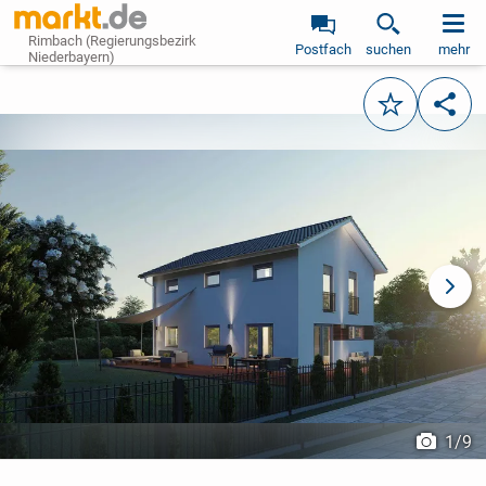
Rimbach (Regierungsbezirk
Postfach
suchen
mehr
Niederbayern)
Merken
Teile
vorheriges Bild
näch
1
/
9