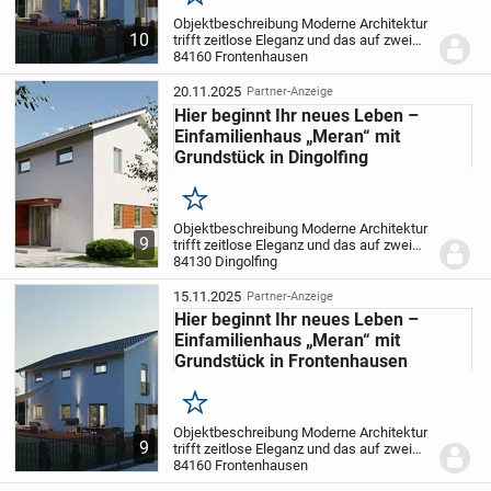
Merken
Objektbeschreibung Moderne Architektur
10
trifft zeitlose Eleganz und das auf zwei
Ebenen. Dabei sorgen die großen Fenster
84160 Frontenhausen
für viel Licht in Ihrem neuen Traumhaus.
Auf Ihrer zukünftigen Wohnebene im...
20.11.2025
Partner-Anzeige
Hier beginnt Ihr neues Leben –
Einfamilienhaus „Meran“ mit
Grundstück in Dingolfing
Merken
Objektbeschreibung Moderne Architektur
9
trifft zeitlose Eleganz und das auf zwei
Ebenen. Dabei sorgen die großen Fenster
84130 Dingolfing
für viel Licht in Ihrem neuen Traumhaus.
Auf Ihrer zukünftigen Wohnebene im...
15.11.2025
Partner-Anzeige
Hier beginnt Ihr neues Leben –
Einfamilienhaus „Meran“ mit
Grundstück in Frontenhausen
Merken
Objektbeschreibung Moderne Architektur
9
trifft zeitlose Eleganz und das auf zwei
Ebenen. Dabei sorgen die großen Fenster
84160 Frontenhausen
für viel Licht in Ihrem neuen Traumhaus.