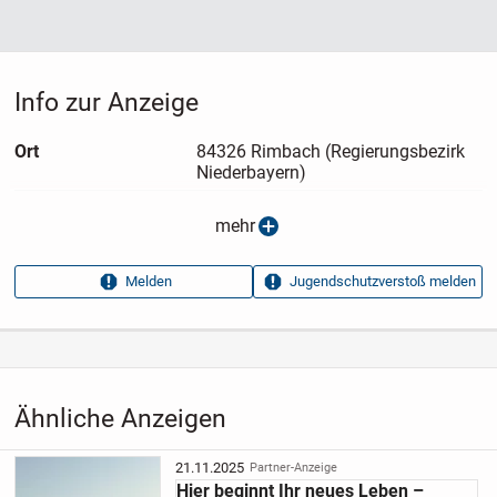
Info zur Anzeige
Ort
84326 Rimbach (Regierungsbezirk
Niederbayern)
Anzeigen­typ
Privatangebot
mehr
Anzeigen­datum
13.05.2026
Anzeigen­kennung
e054a7be
Melden
Jugendschutzverstoß melden
Aufrufe dieser
14
Anzeige
Kategorie
Immobilien
›
Kaufen
›
Häuser
Ähnliche Anzeigen
21.11.2025
Partner-Anzeige
Hier beginnt Ihr neues Leben –