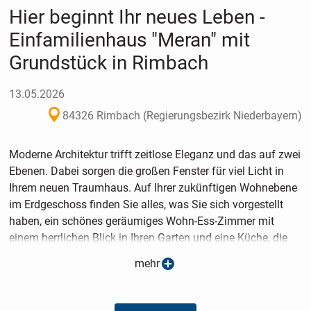
Hier beginnt Ihr neues Leben -
Einfamilienhaus "Meran" mit
Grundstück in Rimbach
13.05.2026
84326 Rimbach (Regierungsbezirk Niederbayern)
Moderne Architektur trifft zeitlose Eleganz und das auf zwei
Ebenen. Dabei sorgen die großen Fenster für viel Licht in
Ihrem neuen Traumhaus. Auf Ihrer zukünftigen Wohnebene
im Erdgeschoss finden Sie alles, was Sie sich vorgestellt
haben, ein schönes geräumiges Wohn-Ess-Zimmer mit
einem herrlichen Blick in Ihren Garten und eine Küche, die
zum gemeinsamen Kochen einlädt. Der
mehr
Hauswirtschaftsraum und das Gäste WC runden das
Raumangebot auf dieser Ebene ab. Das zweite Geschoss
bietet Platz für die Kinder, die Eltern, zum Entspannen, zum