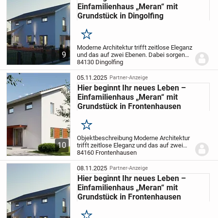
Einfamilienhaus „Meran“ mit
Grundstück in Dingolfing
Merken
Moderne Architektur trifft zeitlose Eleganz
9
und das auf zwei Ebenen. Dabei sorgen
die großen Fenster für viel Licht in Ihrem
84130 Dingolfing
neuen Traumhaus. Auf Ihrer zukünftigen
Wohnebene im Erdgeschoss finden Sie...
05.11.2025
Partner-Anzeige
Hier beginnt Ihr neues Leben –
Einfamilienhaus „Meran“ mit
Grundstück in Frontenhausen
Merken
Objektbeschreibung Moderne Architektur
10
trifft zeitlose Eleganz und das auf zwei
Ebenen. Dabei sorgen die großen Fenster
84160 Frontenhausen
für viel Licht in Ihrem neuen Traumhaus.
Auf Ihrer zukünftigen Wohnebene im...
08.11.2025
Partner-Anzeige
Hier beginnt Ihr neues Leben –
Einfamilienhaus „Meran“ mit
Grundstück in Frontenhausen