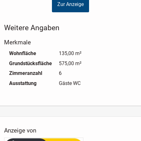
Zur Anzeige
Arbeiten oder auch für Ihr Hobby. Keine Dachschrägen
bieten Ihnen außerdem viele unterschiedliche
Gestaltungsmöglichkeiten beim Einrichten Ihres neuen
Weitere Angaben
Traumhauses. Dabei können auch die Grundrisse noch
variabel an Ihre Wünsche und Bedürfnisse angepasst
Merkmale
werden.
Wohnfläche
135,00 m²
Grundstücksfläche
575,00 m²
Zimmeranzahl
6
Ausstattung
Gäste WC
Anzeige von