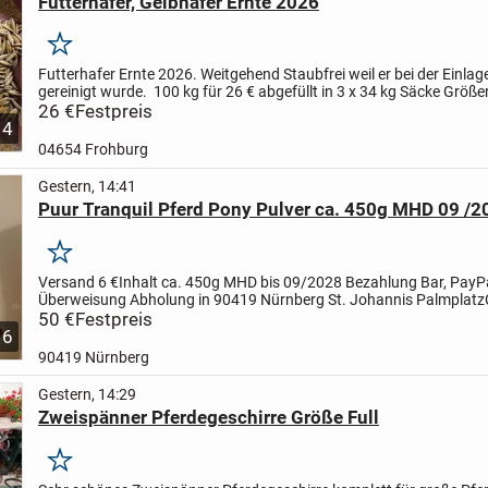
Futterhafer, Gelbhafer Ernte 2026
Merken
Futterhafer Ernte 2026. Weitgehend Staubfrei weil er bei der Einla
gereinigt wurde.
100 kg für 26 € abgefüllt in 3 x 34 kg Säcke Größ
im Big Bag möglich, dann auch besserer...
26 €
Festpreis
4
04654 Frohburg
Gestern, 14:41
Puur Tranquil Pferd Pony Pulver ca. 450g MHD 09 /2
Merken
Versand 6 €
Inhalt ca. 450g
MHD bis 09/2028
Bezahlung Bar, PayPa
Überweisung
Abholung in 90419 Nürnberg St. Johannis Palmplatz
relax chill tranquility tranquil beruhigend Beruhigung...
50 €
Festpreis
6
90419 Nürnberg
Gestern, 14:29
Zweispänner Pferdegeschirre Größe Full
Merken