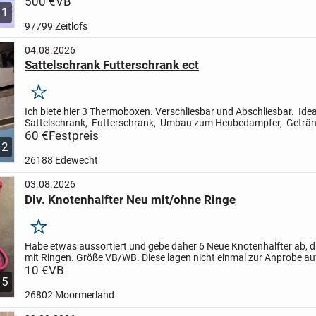
500 €
VB
11
97799 Zeitlofs
04.08.2026
Sattelschrank Futterschrank ect
Merken
Ich biete hier 3 Thermoboxen. Verschliesbar und Abschliesbar. Idea
Sattelschrank, Futterschrank, Umbau zum Heubedampfer, Geträn
kühl halten ect. Hält alles trocken und sauber.
60 €
Festpreis
Pre...
2
26188 Edewecht
03.08.2026
Div. Knotenhalfter Neu mit/ohne Ringe
Merken
Habe etwas aussortiert und gebe daher 6 Neue Knotenhalfter ab, 
mit Ringen. Größe VB/WB. Diese lagen nicht einmal zur Anprobe a
Pferd. Und sind teils sogar noch verpackt.
10 €
VB
Preis je...
5
26802 Moormerland