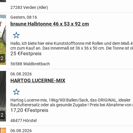
27283 Verden (Aller)
Gestern, 08:16
braune Halbtonne 46 x 53 x 92 cm
Merken
Hallo,
ich biete hier eine Kunststofftonne mit Rollen und dem Maß 4
cm zum Kauf an. Das Innenmaß ist 36 x 36 x 50 cm. Die Tonne ist 
Mängel, sauber, geruchsfrei und kann als Futtertonn...
25 €
Festpreis
2
56588 Waldbreitbach
06.08.2026
HARTOG LUCERNE-MIX
Merken
Hartog Lucerne-mix, 18kg/90l Ballen/Sack, das ORIGINAL, idealer
Raufutterersatz oder als gesunde Zugabe !
Preis bei Abnahme von 
Ballen 16,90 Euro/Stück inkl. MWSt und ab Lager bei Barzahlung...
17,20 €
Festpreis
2
48477 Hörstel
06.08.2026