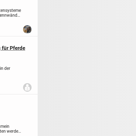
oxensysteme
Trennwände
 für Pferde
in der
 mein
itten werden