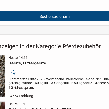
Suche speichern
nzeigen in der Kategorie Pferdezubehör
Heute, 14:11
Gerste, Futtergerste
Merken
Futtergerste Ernte 2026.
Weitgehend Staubfrei weil sie bei der Einl
gereinigt wurde.
50 kg für 13 € abgefüllt in 50 kg Säcke.
Größere 
Big Bag möglich, dann auch besserer...
13 €
Festpreis
3
04654 Frohburg
Heute, 11:15