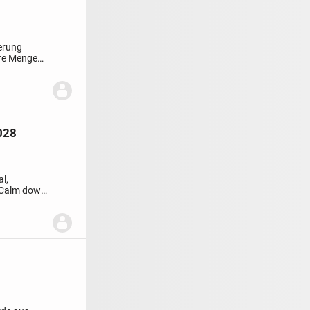
gerung
ere Mengen
028
l,
Calm down