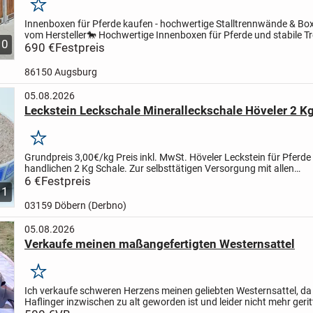
Merken
Innenboxen für Pferde kaufen - hochwertige Stalltrennwände & B
vom Hersteller
🐎 Hochwertige Innenboxen für Pferde und stabile 
10
für moderne Pferdeställe
690 €
Festpreis
Unsere Innenboxen für...
86150 Augsburg
05.08.2026
Leckstein Leckschale Mineralleckschale Höveler 2 Kg
Merken
Grundpreis 3,00€/kg
Preis inkl. MwSt.
Höveler Leckstein für Pferde 
handlichen 2 Kg Schale.
Zur selbsttätigen Versorgung mit allen
lebenswichtigen Mineralien und Spurenelementen.
6 €
Festpreis
...
1
03159 Döbern (Derbno)
05.08.2026
Verkaufe meinen maßangefertigten Westernsattel
Merken
Ich verkaufe schweren Herzens meinen geliebten Westernsattel, da
Haflinger inzwischen zu alt geworden ist und leider nicht mehr ger
kann.
Der Sattel ist maßangefertigt, besteht aus...