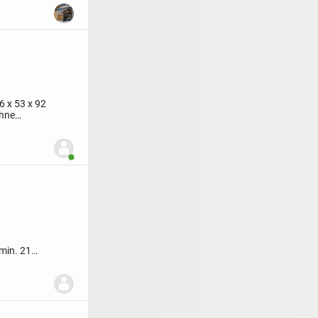
6 x 53 x 92
ohne
Benutzer ist online
min. 21