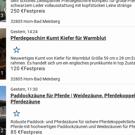
Sehr schönes Zweispänner Pferdegeschirre komplett für große Pfe
schwarzem Leder vollausstattung mit kopfstücken Leine stränge
250 €
Festpreis
3
32805 Horn-Bad Meinberg
Gestern, 14:24
Pferdegeschirr Kumt Kiefer für Warmblut
Merken
Neuwertiges Kumt von Kiefer für Warmblut Größe 59 cm x 28 cm Ed
rahmen. Es handelt sich um ein englisches prunkkumte in top Zust
zweites etwas kleiner ist auch vorhanden
120 €
Festpreis
1
32805 Horn-Bad Meinberg
Gestern, 11:30
Paddockzäune für Pferde | Weidezäune, Pferdekoppel
Pferdezäune
Merken
Robuste Paddock- und Pferdezäune für sichere Pferdekoppeln
Sich
Pferde mit hochwertigen Paddockzäunen und Weidezäunen für Pferd
2
langlebig und einfach zu montieren.
85 €
Festpreis
Unsere...