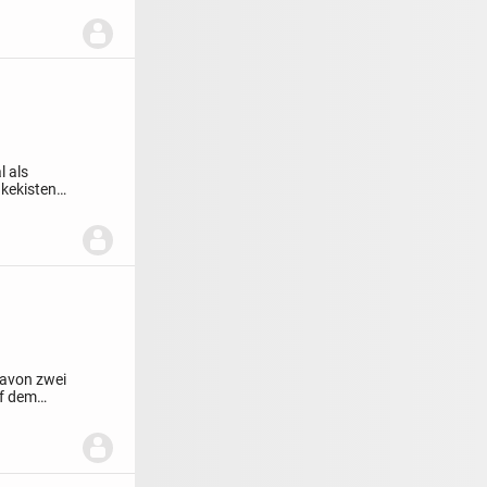
l als
kekisten
davon zwei
uf dem