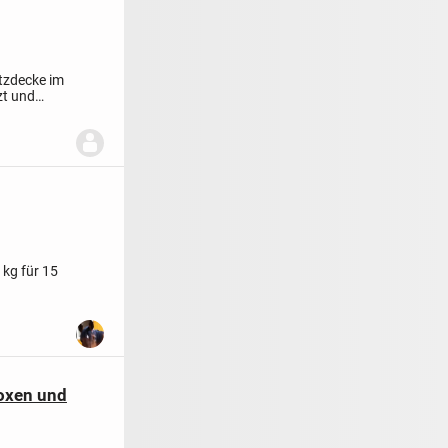
tzdecke im
zt und
kg für 15
boxen und