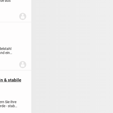
rde aus
elstahl
and ein
n & stabile
ern Sie Ihre
e - stabil,