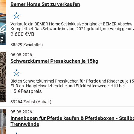
Bemer Horse Set zu verkaufen
Merken
Verkaufe ein BEMER Horse Set inklusive originaler BEMER Abschwi
Komplettset.
Das Set wurde im Juni 2021 gekauft, nur wenig genut
befindet sich in einem sehr guten, gepflegten Zustand....
2.600 €
VB
2
88529 Zwiefalten
06.08.2026
Schwarzkümmel Presskuchen je 15kg
Merken
Bieten Schwarzkümmel Presskuchen für Pferde und Rinder zu je 15 
EUR an.
Haupteinsatzbereiche und Effekte
Atemwege: Hilft bei
staubbedingtem Husten, leichten Bronchialreizungen und...
15 €
Festpreis
1
39264 Zerbst (Anhalt)
05.08.2026
Innenboxen für Pferde kaufen & Pferdeboxen - Stall
Trennwände