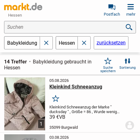
Postfach
mehr
Hessen
Suchen
zurücksetzen
Babykleidung
Hessen
schließen
schließen
14 Treffer
Babykleidung gebraucht in
Hessen
Suche
Sortierung
speichern
05.08.2026
Kleinkind Schneeanzug
Merken
Kleinkind Schneeanzug der Marke "
ducksday " , Größe = 86 , Wurde wenig
getragen , Sehr guter Zustand
39 €
VB
1
35099 Burgwald
03.08.2026