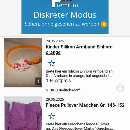
29.06.2026
Kinder Silikon Armband Einhorn
orange
Merken
Biete hier ein Silikon Einhorn Armband an:
Das Armband in orange, hat ungedehnt
einen Gesamtdurchmesser von ca.
1 €
Festpreis
1
5,9cm. und ist ca. 5mm. breit.
Das Band
ist ungetragen.
Auf Anfrage auch
61381 Friedrichsdorf
Versand...
29.06.2026
Fleece Pullover Mädchen Gr. 143-152
Merken
Biete hier ein Mädchen Fleece Pullover
an:
Das Fleecepullover Marke "Quechua"