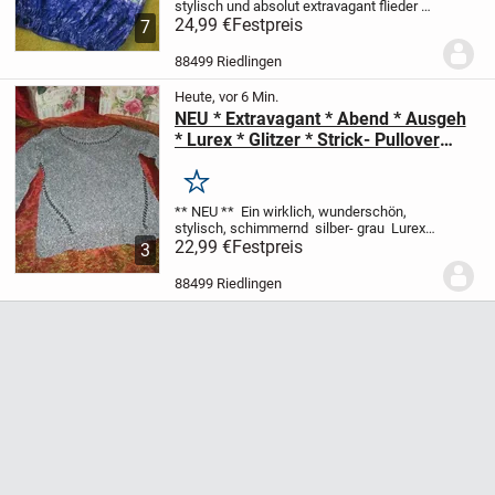
stylisch und absolut extravagant
flieder *
lila * veilchen * grün * im Ombre * Farb-
24,99 €
Festpreis
7
Verlauf
Aquarell * Blumen * Blüten
Rundum * Allover
im angesagten...
88499 Riedlingen
Heute, vor 6 Min.
NEU * Extravagant * Abend * Ausgeh
* Lurex * Glitzer * Strick- Pullover
"Danity TU" Gr. 38- 42/ S- M *
Oversize * silber- grau *
Merken
** NEU **
Ein wirklich, wunderschön,
stylisch, schimmernd
silber- grau
Lurex *
Glitzer * Abend * Ausgeh
22,99 €
Festpreis
Langarm
3
Strick- PULLOVER
** Danity TU **
Größe
36- 38, 40/ S- M *...
88499 Riedlingen