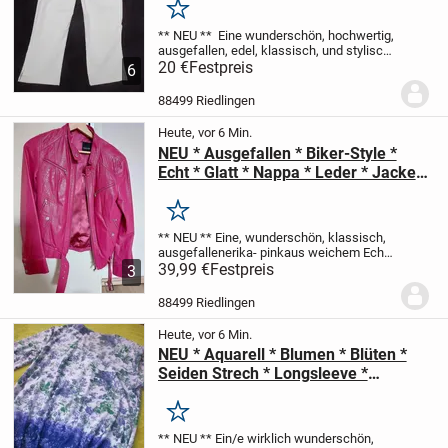
"Diesel Style Lab" Gr. 34- 36/ XS- S *
Merken
natur- weiß * ivory *
** NEU **
Eine wunderschön, hochwertig,
ausgefallen, edel, klassisch, und stylisch
natur- weiß * ivory
20 €
Festpreis
Original VINTAGE
7/8 *
6
Dreiviertel * Stiefel * Capri
Stoff * High
Waist * HOSE
...
88499 Riedlingen
Heute, vor 6 Min.
NEU * Ausgefallen * Biker-Style *
Echt * Glatt * Nappa * Leder * Jacke *
Lederjacke "Taifun" Gr. 36- 38/ S *
erika * pink *
Merken
** NEU **
Eine, wunderschön, klassisch,
ausgefallen
erika- pink
aus weichem Echt
Nappa- Glatt- Leder
39,99 €
Festpreis
JACKE
im angesagten
3
Biker- LOOK
** Taifun ** Original
Größe 36-
38/ S
Maße:
Länge: ca. 56...
88499 Riedlingen
Heute, vor 6 Min.
NEU * Aquarell * Blumen * Blüten *
Seiden Strech * Longsleeve *
Langarm * TUNIKA * T- Shirt "Alfredo
Pauly" Original * Gr. 36- 38/ S * flieder
Merken
* lila * veilchen * grün *
** NEU **
Ein/e wirklich wunderschön,