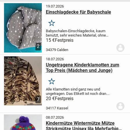
19.07.2026
Einschlagdecke für Babyschale
Merken
Babyschalen-Einschlagdecke, kaum
benutzt, sehr weiches Material, ohne
Flecken, frisch gewaschen
nur an
15 €
Festpreis
Selbstabholer!
2
34379 Calden
18.07.2026
Ungetragene Kinderklamotten zum
Top Preis (Mädchen und Junge)
Merken
Alle Klamotten sind ganz neu und
ungetragen. Das Etikett ist noch dran.
Keine Gebrauchsspuren.
20 €
Festpreis
Größen:116, 128,
7
104/110. Bei Fragen können Sie gerne
schreiben!
34117 Kassel
08.07.2026
Kindermütze Wintermütze Mütze
Strickmütze Unisex lila Mehrfarbig