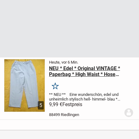
Heute, vor 6 Min.
NEU * Edel * Original VINTAGE *
Paperbag * High Waist * Hose
"RIGANI" Gr. 34- 36/ XS- S * hell-
himmel- blau * serenity *
Merken
** NEU **
Eine wunderschön, edel und
unheimlich stylisch
hell- himmel- blau *
serenity
9,99 €
Festpreis
Original VINTAGE
High- Waist *
5
Paper bag
Anzug HOSE
** RIGANI **
Größe 34- 36/ XS- S
Maße: ...
88499 Riedlingen