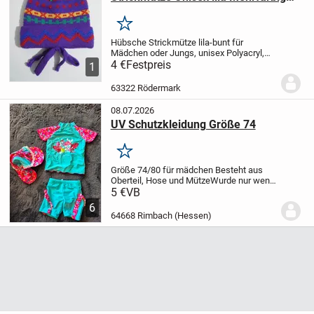
mit Bommel
Merken
Hübsche Strickmütze lila-bunt für
Mädchen oder Jungs, unisex
Polyacryl,
Neu
4 €
Festpreis
Versand 3,00
Privatverkauf, keine
1
Rücknahme
63322 Rödermark
08.07.2026
UV Schutzkleidung Größe 74
Merken
Größe 74/80 für mädchen
Besteht aus
Oberteil, Hose und Mütze
Wurde nur wenig
getragen, daher keine Mängel
5 €
VB
6
64668 Rimbach (Hessen)