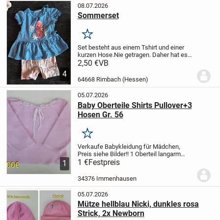
08.07.2026
Sommerset
Merken
Set besteht aus einem Tshirt und einer
kurzen Hose.
Nie getragen. Daher hat es
such keine Mängel.
2,50 €
VB
4
64668 Rimbach (Hessen)
05.07.2026
Baby Oberteile Shirts Pullover+3
Hosen Gr. 56
Merken
Verkaufe Babykleidung für Mädchen,
Preis siehe Bilder!!
1 Oberteil langarm
rosa zum Binden,
1 €
Festpreis
Größe: 56
passend dazu
1
gibt es in meinen anderen Anzeigen 3
Hosen, Legging, Pumphose
Preise siehe...
34376 Immenhausen
05.07.2026
Mütze hellblau Nicki, dunkles rosa
Strick, 2x Newborn