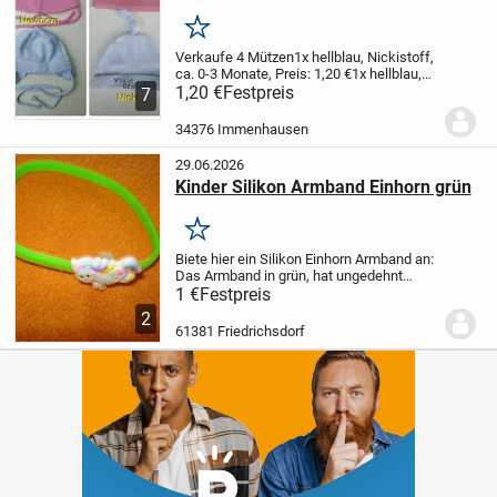
Merken
Verkaufe 4 Mützen
1x hellblau, Nickistoff,
ca. 0-3 Monate, Preis: 1,20 €
1x hellblau,
Baumwolle, Newborn, Preis: 1,20 €
1,20 €
Festpreis
1x
7
kräftiges rosa, Newborn, 38-41 cm, Preis:
1,20 €
1x dunkles rosa, Strick, ca....
34376 Immenhausen
29.06.2026
Kinder Silikon Armband Einhorn grün
Merken
Biete hier ein Silikon Einhorn Armband an:
Das Armband in grün, hat ungedehnt
einen Gesamtdurchmesser von ca.
1 €
Festpreis
5,9cm. und ist ca. 5mm. breit.
Das Band
2
ist ungetragen.
Auf Anfrage auch Versand
61381 Friedrichsdorf
gegen...