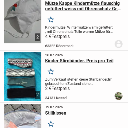
Mütze Kappe Kindermütze flauschig
gefüttert weiss mit Ohrenschutz Gr.
50
Merken
Kindermütze Wintermütze warm gefüttert
, mit Ohrenschutz
Tolle warme Mütze für
Kinder , Baumwolle gefüttert, ab Gr. 50
4 €
Festpreis
2
NEU - nicht getragen
kratzt nicht !
Versand
63322 Rödermark
26.07.2026
Kinder Stirnbänder. Preis pro Teil
Merken
Zum Verkauf stehen diese Stirnbänder.
Im
gebrauchtem Zustand siehe
Fotos.
Versenden wäre auch möglich,
dann
2 €
Festpreis
kommen nur noch die reinen
2
Versandkosten hinzu.
Keine Rücknahme,
34131 Kassel
da Privatverkauf.
19.07.2026
Stillkissen
Merken