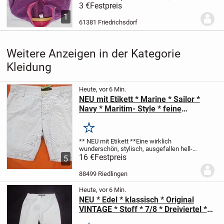
hat die Größe 143-152.
Die Größenangabe
3 €
Festpreis
kann immer kleiner/größer Ausfallen,
1
deshalb bitte die untengenannten Maße...
61381 Friedrichsdorf
Weitere Anzeigen in der Kategorie
Kleidung
Heute, vor 6 Min.
NEU mit Etikett * Marine * Sailor *
Navy * Maritim- Style * feine
Streifen * Bermuda * Short * Hose
"PREMIUM by JACK & JONES" Gr. 46-
Merken
48/ S- M * hell- blau * weiß *
** NEU mit Etikett **
Eine wirklich
wunderschön, stylisch, ausgefallen
hell-
blau * weiß
16 €
Festpreis
Herren
BERMUDA- SHORT *
5
HOSE
im angesagten Look
** PREMIUM
by JACK & JONES **
Größe 46- 48 /...
88499 Riedlingen
Heute, vor 6 Min.
NEU * Edel * klassisch * Original
VINTAGE * Stoff * 7/8 * Dreiviertel *
Stiefel * Capri * High Waist * Hose