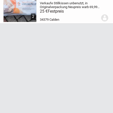
Verkaufe Stillkissen
unbenutzt, in
Originalverpackung
Neupreis warb 69,99
Euro
kann gerne jederzeit abgeholt
25 €
Festpreis
werden
2
34379 Calden