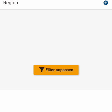
Region
Filter anpassen
Nutzungsbedingungen
Datenschutz
Barrierefreiheit
Impressum
Kontakt
Hilfe
Sicherheit
Jugendschutz
Login
Konto löschen
Premium buchen
Abo kündigen