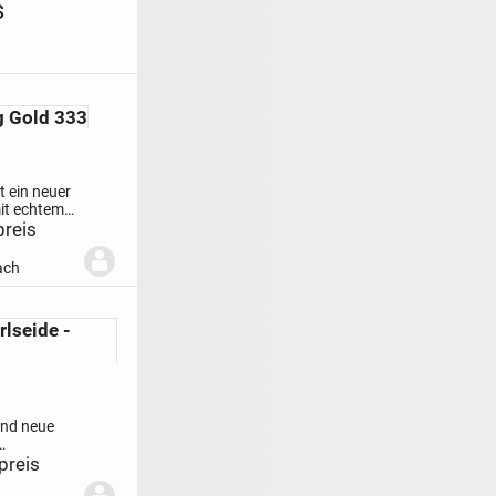
s
 Gold 333
t ein neuer
it echtem
ei
preis
er Ring hat
n 18 / 55.
ach
de ich
rlseide -
ind neue
n Farben
preis
 Die Stärken