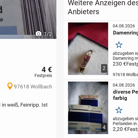
Weitere Anzeigen de
Anbieters
04.08.2026
Damenring
1
/
2
Merken
abzugeben is
Damenring m
Rubin und zw
230 €
Fest
4 €
2
Diamanten.
D
eine Größe vo
97618 Wollb
Festpreis
gerne versen
04.08.2026
97618 Wollbach
diverse Pe
farbig
 weiß, Feinripp. Ist
Merken
abzugeben s
Perlseiden in
4
verschiedene
2,20 €
Fest
und Stärken.