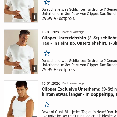
Merken
Du suchst etwas Schlichtes für drunter? Genau
Unterhemd im 3er-Pack von Clipper. Das Rundh
1
Ärmel ist das perfekte Basic für jeden Tag. Sein 
29,99 €
Festpreis
besonders...
16.01.2026
Partner-Anzeige
Clipper Unterziehshirt (3-St) schlicht
Tag - in Feinripp, Unterziehshirt, T-Sh
Merken
Du suchst etwas Schlichtes für drunter? Genau
Unterhemd im 3er-Pack von Clipper. Das Rundh
1
Ärmel ist das perfekte Basic für jeden Tag. Sein 
29,99 €
Festpreis
besonders...
16.01.2026
Partner-Anzeige
Clipper Exclusive Unterhemd (3-St) m
hinten etwas länger - in Doppelripp,
Merken
Beweist Qualität – jeden Tag aufs Neue! Das U
Exclusive im 3er-Pack funktioniert als ideales A