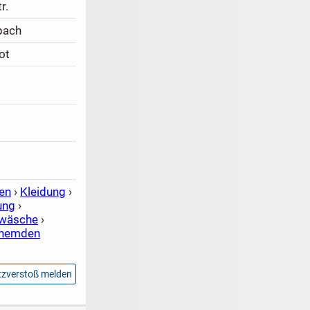
r.
bach
ot
en
›
Kleidung
›
ung
›
rwäsche
›
rhemden
zverstoß melden