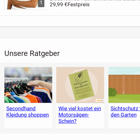
1
Herrenwäsche schmiegt sich dank des Slim-fits
29,99 €
Festpreis
Haut...
Unsere Ratgeber
Secondhand
Wie viel kostet ein
Sichtschutz 
Kleidung shoppen
Motorsägen-
den Garten
Schein?