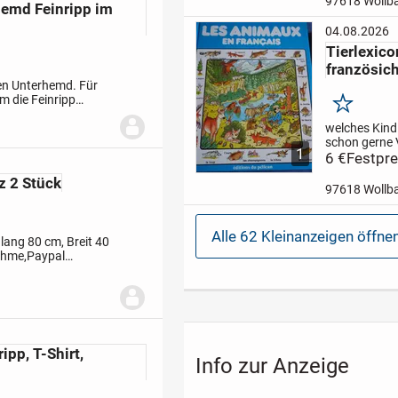
97618 Wollb
emd Feinripp im
möglich
04.08.2026
Tierlexico
französic
en Unterhemd. Für
m die Feinripp
Merken
estrickt, entfallen
welches Kind 
schon gerne
1
Mit diesem 
6 €
Festpre
Tiernamen m
z 2 Stück
Leichtigkeit e
97618 Wollb
werden.
Das 
einem TOP Z
Gerne Versa
Alle 62 Kleinanzeigen öffne
lang 80 cm, Breit 40
nahme,Paypal
ipp, T-Shirt,
Info zur Anzeige