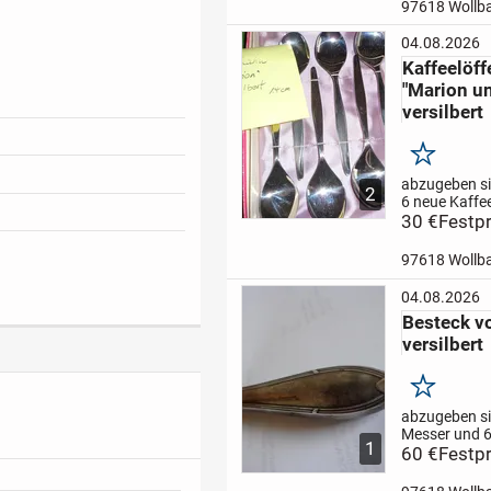
sind auf den 
97618 Wollb
Fotos erkenn
Teilweise mit 
04.08.2026
teilweise mit
Kaffeelöff
Pro Kärtchen
"Marion un
versilbert
Merken
abzugeben si
2
6 neue Kaffee
versilbert, "
30 €
Festpr
"Lilie" in
Originalver
97618 Wollb
diese Muster
hergestellt w
04.08.2026
haben Sie die
Besteck v
Möglichkeit, 
versilbert
vorhandenen 
Merken
abzugeben si
Messer und 6
1
versilbert. L
60 €
Festpr
ich den Nam
Musters nich