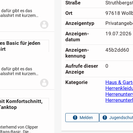
Straße
Struthbergst
 dafür gibt es das
Ort
97618 Woll
alsshirt mit kurzem
Material ist
Anzeigen­typ
Privatangeb
Anzeigen­
19.07.2026
datum
es Basic für jeden
irt
Anzeigen­
45b2dd60
kennung
Aufrufe dieser
0
 dafür gibt es das
Anzeige
alsshirt mit kurzem
Material ist
Kategorie
Haus & Gart
Herrenkleid
Herrenunte
Herrenunte
it Komfortschnitt,
 Tanktop
Melden
Jugendschut
nterhemd von Clipper
lltags-Basic. Die