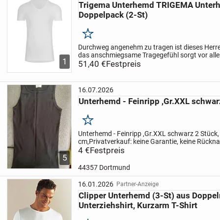
Trigema Unterhemd TRIGEMA Unterh
Doppelpack (2-St)
Merken
Durchweg angenehm zu tragen ist dieses Herr
das anschmiegsame Tragegefühl sorgt vor alle
1
Qualität aus reiner Biobaumwolle. Im Schlauch g
51,40 €
Festpreis
die...
16.07.2026
Unterhemd - Feinripp ,Gr.XXL schwar
Merken
Unterhemd - Feinripp ,Gr.XXL schwarz 2 Stück, 
cm,Privatverkauf: keine Garantie, keine Rück
Freunde, Versand 3 Euro,
4 €
Festpreis
5
44357 Dortmund
16.01.2026
Partner-Anzeige
Clipper Unterhemd (3-St) aus Doppelr
Unterziehshirt, Kurzarm T-Shirt