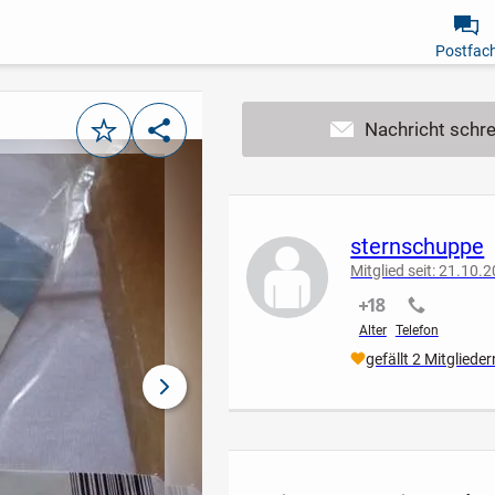
Postfac
Merken
Teilen
sternschuppe
Mitglied seit: 21.10.
nicht verifiziert
nicht verif
Alter
Telefon
gefällt 2 Mitglieder
nächstes Bild