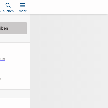
h
suchen
mehr
2013
iziert
n