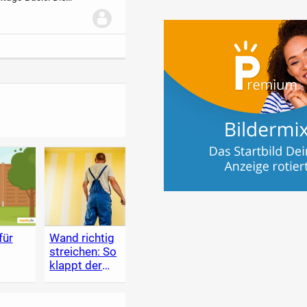
 wie eine zweite
für
Wand richtig
Holzschutz im
Heim
streichen: So
Garten
Lexik
klappt der
zum 
Anstrich
Renov
selbe