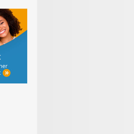
werker-
Der große
Materialen für den
on - Tipps
Gartenratgeber
Bodenbelag
Heimwerken,
ieren &
r bauen