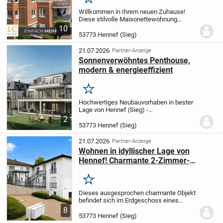
Merken
Willkommen in Ihrem neuen Zuhause!
Diese stilvolle Maisonettewohnung
befindet sich in einem gepflegten
10
Mehrfamilienhaus aus dem Jahr 1993,
53773 Hennef (Sieg)
das mit seiner zeitlosen Klinkerarchitektur
einen besonders...
21.07.2026
Partner-Anzeige
Sonnenverwöhntes Penthouse,
modern & energieeffizient
Merken
Hochwertiges Neubauvorhaben in bester
Lage von Hennef (Sieg) -
Kurhausstraße
In der begehrten
2
Kurhausstraße in Hennef entsteht ein
53773 Hennef (Sieg)
exklusives Neubauensemble, das zeitlose
Architektur, moderne Bauweise...
21.07.2026
Partner-Anzeige
Wohnen in idyllischer Lage von
Hennef! Charmante 2-Zimmer-
Wohnung
Merken
Dieses ausgesprochen charmante Objekt
befindet sich im Erdgeschoss eines
äußerst gepflegten Mehrparteienhauses
8
aus dem Jahr 1996. Neben der
53773 Hennef (Sieg)
privilegierten Lage in Hennef, begeistert