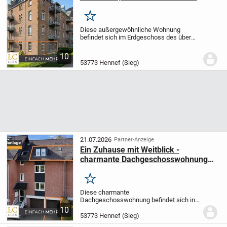
Merken
Diese außergewöhnliche Wohnung
befindet sich im Erdgeschoss des über
die Grenzen von Hennef hinaus
bekannten Wohnkomplexes im
10
ehemaligen Kloster Geistingen. Sie
53773 Hennef (Sieg)
besticht durch ihre offene Gestaltung...
21.07.2026
Partner-Anzeige
Ein Zuhause mit Weitblick -
charmante Dachgeschosswohnung
zum Ankommen oder Investieren
Merken
Diese charmante
Dachgeschosswohnung befindet sich in
einem gepflegten Mehrfamilienhaus aus
10
dem Baujahr 1993 mit insgesamt sechs
53773 Hennef (Sieg)
Wohneinheiten und überzeugt durch ihre