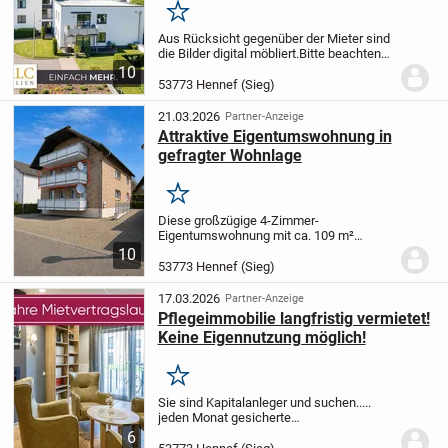
Merken
Aus Rücksicht gegenüber der Mieter sind
die Bilder digital möbliert.
Bitte beachten
Sie, dass sich die Wohnung im hinteren
10
Teil des Erdgeschosses befindet und über
53773 Hennef (Sieg)
keinen Balkon verfügt.
In ruhiger...
21.03.2026
Partner-Anzeige
Attraktive Eigentumswohnung in
gefragter Wohnlage
Merken
Diese großzügige 4-Zimmer-
Eigentumswohnung mit ca. 109 m²
Wohnfläche vereint eine attraktive
10
Wohnlage mit einer durchdachten
53773 Hennef (Sieg)
Grundrissgestaltung und bietet ideale
Voraussetzungen für Familien, Paare...
17.03.2026
Partner-Anzeige
Pflegeimmobilie langfristig vermietet!
Keine Eigennutzung möglich!
Merken
Sie sind Kapitalanleger und suchen..
...
jeden Monat gesicherte
Mieteinnahmen?
... geringes Risiko und
6
geringen Eigenaufwand?
... in einen