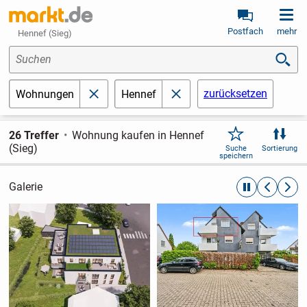
Postfach
mehr
Hennef (Sieg)
Suchen
zurücksetzen
Wohnungen
Hennef
schließen
schließen
26 Treffer
Wohnung kaufen in Hennef
(Sieg)
Suche
Sortierung
speichern
Galerie
automatische R
zurückblät
weite