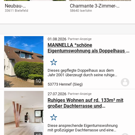
Neubau-
Charmante 3-Zimmer-
Eigentumswohnungen in
Dachgeschosswohnung mit
33611 Bielefeld
58640 Iserlohn
Bielefeld-Schildesche
neuem Badezimmer und
Steuervorteil dank QNG-
Balkon
Zertifikat
01.08.2026
Partner-Anzeige
MANNELLA *schöne
Eigentumswohnung als Doppelhaus in
bester Lage* in Hennef Stossdorf
Merken
Dieses gepflegte Doppelhaus aus dem
Jahr 2001 überzeugt durch seine ruhige
und familienfreundliche Lage direkt an
10
den Feldern in begehrter Wohnlage von
53773 Hennef (Sieg)
Stoßdorf. Auf einem ca. 268 m² großen
Grundstück...
27.07.2026
Partner-Anzeige
Ruhiges Wohnen auf rd. 133m² mit
großer Dachterrasse und
ausgebautem Spitzboden
Merken
Diese ansprechende Eigentumswohnung
mit großzügiger Dachterrasse und einem
Garagen-Stellplatz befindet sich im