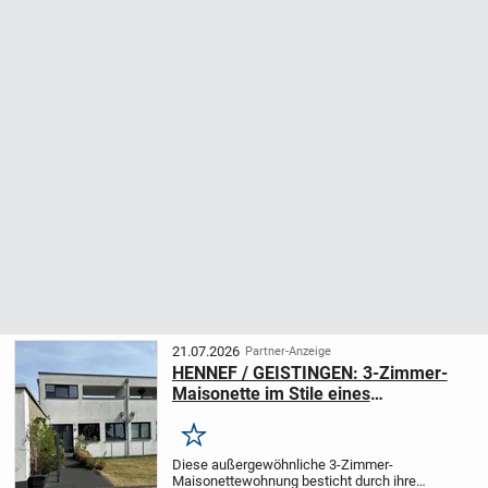
21.07.2026
Partner-Anzeige
HENNEF / GEISTINGEN: 3-Zimmer-
Maisonette im Stile eines
TOWNHAUSES mit toller
Dachterrasse und Aussicht
Merken
Diese außergewöhnliche 3-Zimmer-
Maisonettewohnung besticht durch ihren