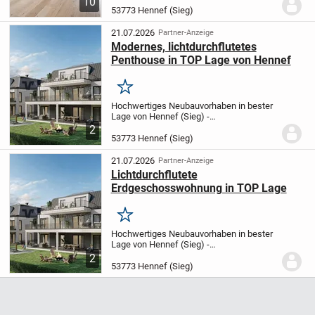
10
Dachgeschoss eines gepflegten Drei-
53773 Hennef (Sieg)
Parteien-Hauses.
Die attraktive Lage der
Wohnung in...
21.07.2026
Partner-Anzeige
Modernes, lichtdurchflutetes
Penthouse in TOP Lage von Hennef
Merken
Hochwertiges Neubauvorhaben in bester
Lage von Hennef (Sieg) -
Kurhausstraße
In der begehrten
2
Kurhausstraße in Hennef entsteht ein
53773 Hennef (Sieg)
exklusives Neubauensemble, das zeitlose
Architektur, moderne Bauweise...
21.07.2026
Partner-Anzeige
Lichtdurchflutete
Erdgeschosswohnung in TOP Lage
Merken
Hochwertiges Neubauvorhaben in bester
Lage von Hennef (Sieg) -
Kurhausstraße
In der begehrten
2
Kurhausstraße in Hennef entsteht ein
53773 Hennef (Sieg)
exklusives Neubauensemble, das zeitlose
Architektur, moderne Bauweise...