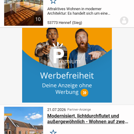
Merken
Attraktives Wohnen in moderner
Architektur: Es handelt sich um eine
lichtdurchflutete und optimal aufgeteilte
10
3- Zimmer-Atelierwohnung im 1.
53773 Hennef (Sieg)
Obergeschoss innerhalb einer attraktiven
Wohnanlage auf...
21.07.2026
Partner-Anzeige
Modernisiert, lichtdurchflutet und
außergewöhnlich - Wohnen auf zwei
Ebenen mit Stil