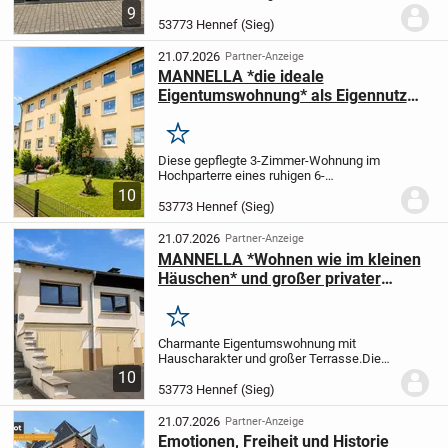
charmanten Townhouse-Stil und bietet
9
eine großzügige Wohnküche sowie eine
53773 Hennef (Sieg)
beeindruckende Dachterrasse.
Eingebettet in ein...
21.07.2026
Partner-Anzeige
MANNELLA *die ideale
Eigentumswohnung* als Eigennutz
oder Kapitalanlage mitten in Hennef
Merken
Diese gepflegte 3-Zimmer-Wohnung im
Hochparterre eines ruhigen 6-
Parteienhauses befindet sich in zentraler
10
Lage von Hennef und bietet ca. 73 m²
53773 Hennef (Sieg)
Wohnfläche.
Die Wohnung überzeugt
durch eine angenehme...
21.07.2026
Partner-Anzeige
MANNELLA *Wohnen wie im kleinen
Häuschen* und großer privater
Terrasse in Lauthausen
Merken
Charmante Eigentumswohnung mit
Hauscharakter und großer Terrasse.
Diese
gepflegte Eigentumswohnung befindet
10
sich in einer kleinen, ruhigen
53773 Hennef (Sieg)
Eigentümergemeinschaft mit lediglich vier
Einheiten - jede...
21.07.2026
Partner-Anzeige
Emotionen, Freiheit und Historie