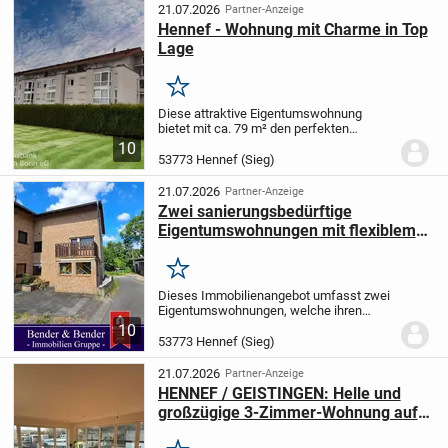
helle, freundliche Atmosphäre...
21.07.2026
Partner-Anzeige
Hennef - Wohnung mit Charme in Top
Lage
Merken
Diese attraktive Eigentumswohnung
bietet mit ca. 79 m² den perfekten
Rahmen für ein gemütliches Wohnen. Die
10
Immobilie ist ideal für alle, die nach einem
53773 Hennef (Sieg)
stilvollen und komfortablen Zuhause
suchen. Mit...
21.07.2026
Partner-Anzeige
Zwei sanierungsbedürftige
Eigentumswohnungen mit flexiblem
Nutzungskonzept & Potential in
Oberauel!
Merken
Dieses Immobilienangebot umfasst zwei
Eigentumswohnungen, welche ihren
Zugang über einen eigenen Hauseingang
10
haben. Die Wohneinheiten erstrecken
53773 Hennef (Sieg)
sich über, WE 9 gesamtes Erdgeschoss,
WE 8 über 1....
21.07.2026
Partner-Anzeige
HENNEF / GEISTINGEN: Helle und
großzügige 3-Zimmer-Wohnung auf
parkähnlichen Grundstück