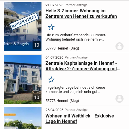
vor allem das...
21.07.2026
Partner-Anzeige
Helle 3-Zimmer-Wohnung im
Zentrum von Hennef zu verkaufen
Merken
Die zum Verkauf stehende 3 Zimmer-
Wohnung befindet sich in einem 9-
Familienhaus in Hennef und verfügt über
10
eine Wohnfläche von ca. 85,00 m². Die
53773 Hennef (Sieg)
Wohnung ist aktuell nicht vermietet und
steht von daher...
04.07.2026
Partner-Anzeige
Zentrale Kapitalanlage in Hennef -
Attraktive 2-Zimmer-Wohnung mit
Balkon!
Merken
In gefragter Lage befindet sich diese
kompakte und zugleich sehr gut
geschnittene 2-Zimmer-Wohnung,
10
eingebettet in ein gepflegtes
53773 Hennef (Sieg)
Wohnensemble mit hoher Nachfrage. Die
Anlage umfasst 4 Wohnkomplexe...
26.04.2026
Partner-Anzeige
Wohnen mit Weitblick - Exklusive
Lage in Hennef