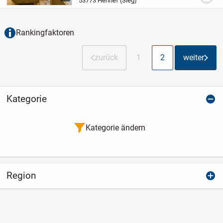
53773 Hennef (Sieg)
konjunkturunabhängigen Markt
investieren?
- Pachtverträge...
Rankingfaktoren
zurück
1
2
weiter
Kategorie
Kategorie ändern
Region