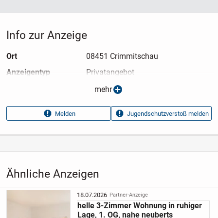
Info zur Anzeige
Ort
08451 Crimmitschau
Anzeigen­typ
Privatangebot
Anzeigen­datum
08.05.2026
mehr
Anzeigen­kennung
7e3eece6
Melden
Jugendschutzverstoß melden
Aufrufe dieser
19
Anzeige
Kategorie
Immobilien
›
Mieten
›
Wohnungen
Ähnliche Anzeigen
18.07.2026
Partner-Anzeige
helle 3-Zimmer Wohnung in ruhiger
Lage, 1. OG, nahe neuberts