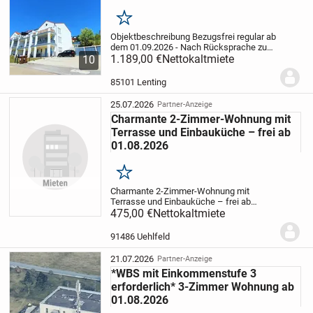
Merken
Objektbeschreibung Bezugsfrei regular ab
dem 01.09.2026 - Nach Rücksprache zum
01.08.2026.
1.189,00 €
Besonders komfortabel und
Nettokaltmiete
10
erholsam ist die geräumig richtung Süden
ausgelegte Terassen mit
85101 Lenting
Garten.
Einbaukü...
25.07.2026
Partner-Anzeige
Charmante 2-Zimmer-Wohnung mit
Terrasse und Einbauküche – frei ab
01.08.2026
Merken
Charmante 2-Zimmer-Wohnung mit
Terrasse und Einbauküche – frei ab
01.08.2026 Zum 01.08.2026 wird diese
475,00 €
Nettokaltmiete
Mietwohnung in Voggendorf, einem
ruhigen Ortsteil von Uehlfeld, frei. Die
91486 Uehlfeld
Wohnung Auf ca. 56 m²...
21.07.2026
Partner-Anzeige
*WBS mit Einkommenstufe 3
erforderlich* 3-Zimmer Wohnung ab
01.08.2026