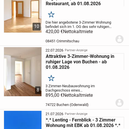
Restaurant, ab 01.08.2026
Merken
Die hier angebotene 3-Zimmer Wohnung
10
befindet sich im 1. OG des sehr ruhigen
und ruhig gelegenen Mehrfamilienhauses.
420,00 €
Nettokaltmiete
Trotz der ruhigen Lage, ist das
Stadtzentrum mit allen
08451 Crimmitschau
Einkaufsmöglichkeiten keine...
22.07.2026
Partner-Anzeige
Attraktive 3-Zimmer-Wohnung in
ruhiger Lage von Buchen - ab
01.08.2026
Merken
3 Zimmer-Neubauwohnung im
8
Dachgeschoss eines
Mehrfamilienhauses
895,00 €
Nettokaltmiete
Ideal für Paare oder
eine junge Familie
(max. 3 Personen).
Ab
August 2026 zur Anmietung
74722 Buchen (Odenwald)
verfügbar.
Inkl. hochwertiger Einbauküche.
21.07.2026
Partner-Anzeige
*.* Lenting - Fernblick - 3 Zimmer
Wohnung mit EBK ab 01.08.2026 *.*