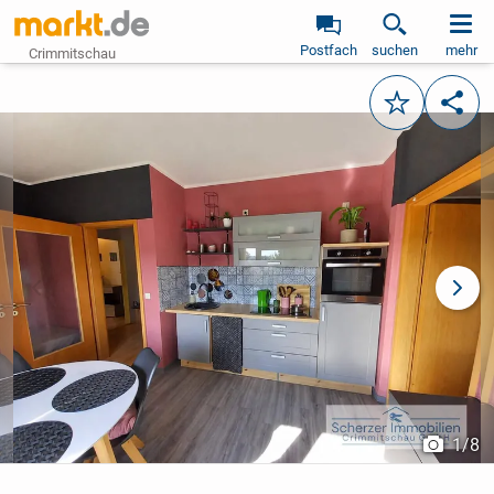
Postfach
suchen
mehr
Crimmitschau
Merken
Teile
vorheriges Bild
näch
1
/
8