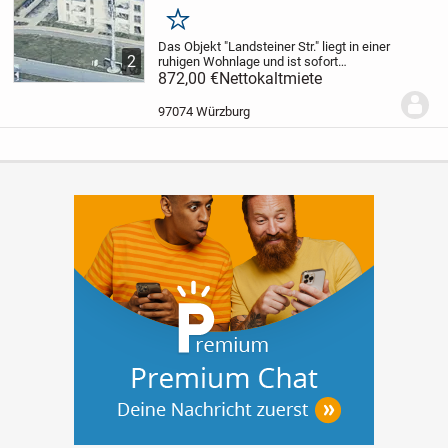
Merken
Das Objekt "Landsteiner Str." liegt in einer
2
ruhigen Wohnlage und ist sofort
bezugsbereit.
872,00 €
Nettokaltmiete
Es handelt sich um einen
geförderten Wohnungsbau, weshalb ein
"Wohnberechtigungsschein" erforderlich
97074 Würzburg
ist....