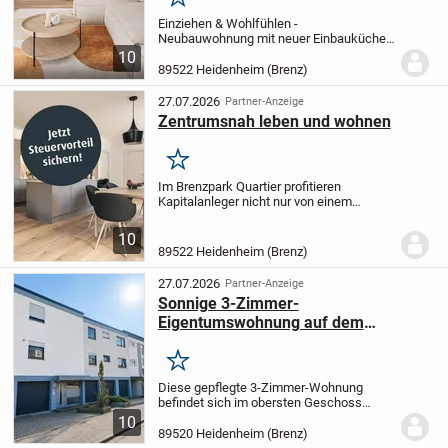
Merken
Einziehen & Wohlfühlen -
Neubauwohnung mit neuer Einbauküche
direkt an der Brenz
.
Die hochwertige
10
Einbauküche wurde gerade neu eingebaut
89522 Heidenheim (Brenz)
- Sie können sofort einziehen und sich
zuhause fühlen!
In...
27.07.2026
Partner-Anzeige
Zentrumsnah leben und wohnen
Merken
Im Brenzpark Quartier profitieren
Kapitalanleger nicht nur von einem
modernen Wohnkonzept, sondern vor
allem von attraktiven steuerlichen
10
Vorteilen, die diese Wohnung besonders
89522 Heidenheim (Brenz)
lukrativ machen.
Durch...
27.07.2026
Partner-Anzeige
Sonnige 3-Zimmer-
Eigentumswohnung auf dem
Mittelrain
Merken
Diese gepflegte 3-Zimmer-Wohnung
befindet sich im obersten Geschoss
eines Mehrfamilienhauses und überzeugt
10
durch ihre ruhige Wohnlage, eine
89520 Heidenheim (Brenz)
durchdachte Raumaufteilung sowie einen