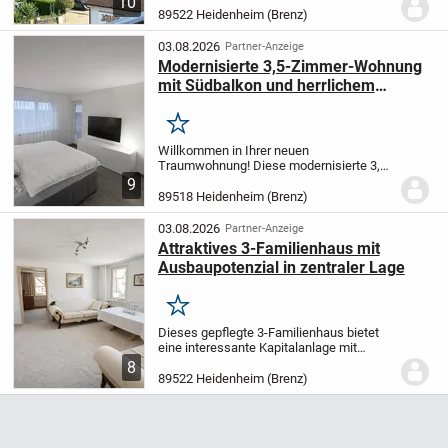
10
zentrale Lage und eignet sich ideal für
89522 Heidenheim (Brenz)
alle, die stadtnah wohnen möchten.
Das...
03.08.2026
Partner-Anzeige
Modernisierte 3,5-Zimmer-Wohnung
mit Südbalkon und herrlichem
Weitblick in gefragter Lage.
Merken
Willkommen in Ihrer neuen
Traumwohnung! Diese modernisierte 3,5-
Zimmer-Etagenwohnung befindet sich in
9
der 11. Etage eines gepflegten
89518 Heidenheim (Brenz)
Mehrfamilienhauses und bietet Ihnen
eine harmonische Verbindung aus...
03.08.2026
Partner-Anzeige
Attraktives 3-Familienhaus mit
Ausbaupotenzial in zentraler Lage
Merken
Dieses gepflegte 3-Familienhaus bietet
eine interessante Kapitalanlage mit
stabilem Mietertrag sowie zusätzlichem
8
Entwicklungspotenzial im Dachgeschoss.
89522 Heidenheim (Brenz)
Die Immobilie steht auf einem ca. 330 m²
großen...