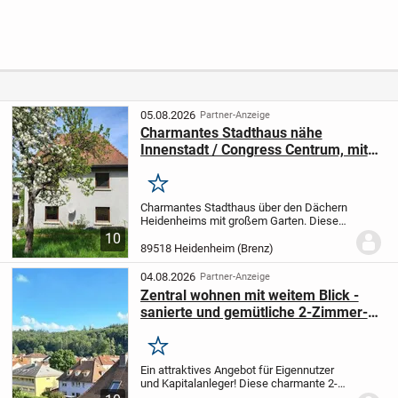
Leerstehende 3
Souterrainwohnu
gepflegte 3-
Zimmer-Wohnung
ng mit
Zimmer-Wohnung
mit Balkon + TG-
vielseitigem
in Schwäbisch
Stellplatz!
Nutzungspotenzi
Hall
al in Hausen im
Wiesental
05.08.2026
Partner-Anzeige
Charmantes Stadthaus nähe
Innenstadt / Congress Centrum, mit
großem Garten und Aussicht über
HDH
Merken
Charmantes Stadthaus über den Dächern
Heidenheims mit großem Garten. Dieses
1937 in Massivbauweise errichtete Haus
10
besticht mit absolut gesunder und
89518 Heidenheim (Brenz)
trockener Bausubstanz. Es bietet Ihnen
auf 115...
04.08.2026
Partner-Anzeige
Zentral wohnen mit weitem Blick -
sanierte und gemütliche 2-Zimmer-
Wohnung mit tollem Balkon
Merken
Ein attraktives Angebot für Eigennutzer
und Kapitalanleger! Diese charmante 2-
Zimmer-Wohnung überzeugt durch ihre