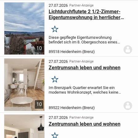
schönen sonnigen...
27.07.2026
Partner-Anzeige
Lichtdurchflutete 2 1/2-Zimmer-
Eigentumswohnung in herrlicher
Aussichtslage von Heidenheim
Merken
Diese gepflegte Eigentumswohnung
befindet sich im 8. Obergeschoss eines
Mehrfamilienhauses auf dem Zanger
10
Berg. Ein besonderes Highlight ist der
89518 Heidenheim (Brenz)
Südbalkon, der mit einer beeindruckenden
Aussicht...
27.07.2026
Partner-Anzeige
Zentrumsnah leben und wohnen
Merken
Im Brenzpark Quartier erwartet Sie ein
modernes Wohnkonzept, welches keine
Wünsche offenlässt.
Unsere Wohnungen
bieten auf einer Wohnfläche von 46-171
10
m² durchdachte Grundrisse, die ideal für...
89522 Heidenheim (Brenz)
27.07.2026
Partner-Anzeige
Zentrumsnah leben und wohnen
Merken