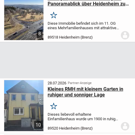
Panoramablick über Heidenheim zu
verkaufen
Merken
Diese Immobilie befindet sich im 11. OG
eines Mehrfamilienhauses mit attraktiver,
offener Raumaufteilung.
Der
8
Dielenbereich wurde zum Wohn/
89518 Heidenheim (Brenz)
Esszimmer hin offen gestaltet, was ein
großzügiges...
28.07.2026
Partner-Anzeige
Kleines RMH mit kleinem Garten in
ruhiger und sonniger Lage
Merken
Dieses liebevoll erhaltene
Einfamilienhaus wurde um 1900 in ruhiger
Wohnlage im alten Ortskern von
10
Schnaitheim erbaut. Im Jahr 1997 erfolgte
89520 Heidenheim (Brenz)
eine umfassende Sanierung des Hauses,