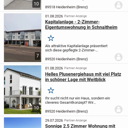
sich auf 1.760.000€. Dieser Preis ist als
10
Verhandlungsbasis zu verstehen.
Zum
89518 Heidenheim (Brenz)
Verkauf steht ein hochwertig saniertes...
01.08.2026
Partner-Anzeige
Kapitalanlage - 2-Zimmer-
Eigentumswohnung in Schnaitheim
Merken
Als attraktive Kapitalanlage präsentiert
sich diese gepflegte 2-Zimmer-
Eigentumswohnung in der
7
Seniorenwohnanlage "Krone Garten", die
89520 Heidenheim (Brenz)
im Jahr 2002 errichtet wurde. Das
Konzept des betreuten Seniorenwo...
01.08.2026
Partner-Anzeige
Helles Plusenergiehaus mit viel Platz
in schöner Lage mit Weitblick
Merken
Ihr sucht nicht nur ein Haus, sondern ein
cleveres Gesamtkonzept? Wir
übernehmen ganzheitliche Verantwortung
10
und bieten unseren Kunden daher ein
89520 Heidenheim (Brenz)
intelligent konfiguriertes Haus.
Angefangen von der...
29.07.2026
Partner-Anzeige
Sonnige 2,5 Zimmer Wohnung mit