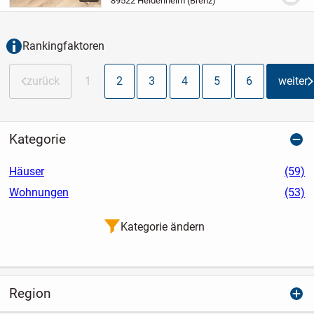
89522 Heidenheim (Brenz)
Rankingfaktoren
zurück
1
2
3
4
5
6
weiter
Kategorie
Häuser
(59)
Wohnungen
(53)
Kategorie ändern
Region