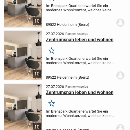
Im Brenzpark Quartier erwartet Sie ein
modernes Wohnkonzept, welches keine
Wünsche offenlässt.
Unsere Wohnungen
bieten auf einer Wohnfläche von 46-171
10
m² durchdachte Grundrisse, die ideal für...
89522 Heidenheim (Brenz)
27.07.2026
Partner-Anzeige
Zentrumsnah leben und wohnen
Merken
Im Brenzpark Quartier erwartet Sie ein
modernes Wohnkonzept, welches keine
Wünsche offenlässt.
Unsere Wohnungen
bieten auf einer Wohnfläche von 46-171
10
m² durchdachte Grundrisse, die ideal für...
89522 Heidenheim (Brenz)
27.07.2026
Partner-Anzeige
Zentrumsnah leben und wohnen
Merken
Im Brenzpark Quartier erwartet Sie ein
modernes Wohnkonzept, welches keine
Wünsche offenlässt.
Unsere Wohnungen
bieten auf einer Wohnfläche von 46-171
10
m² durchdachte Grundrisse, die ideal für...