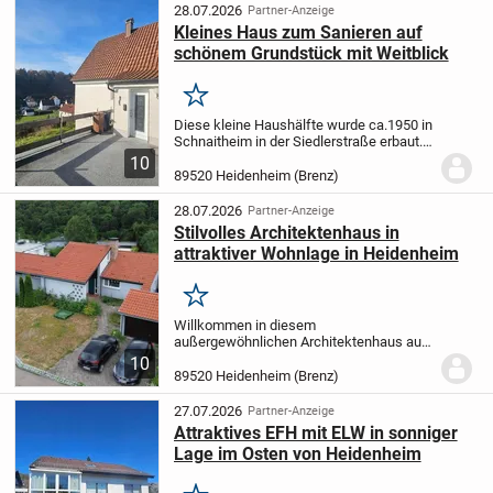
bei der unter anderem...
28.07.2026
Partner-Anzeige
Kleines Haus zum Sanieren auf
schönem Grundstück mit Weitblick
Merken
Diese kleine Haushälfte wurde ca.1950 in
Schnaitheim in der Siedlerstraße erbaut.
Hier muss wirklich viel renoviert und
10
saniert werden.
Die ca. 37 m² im EG
89520 Heidenheim (Brenz)
verteilen sich auf eine Küche, das WC,
das...
28.07.2026
Partner-Anzeige
Stilvolles Architektenhaus in
attraktiver Wohnlage in Heidenheim
Merken
Willkommen in diesem
außergewöhnlichen Architektenhaus aus
dem Jahr 1965, das mit seiner markanten
10
Split-Level-Bauweise und einer
89520 Heidenheim (Brenz)
Wohnfläche von ca. 170 qm ein
besonderes Wohnambiente bietet. Die...
27.07.2026
Partner-Anzeige
Attraktives EFH mit ELW in sonniger
Lage im Osten von Heidenheim