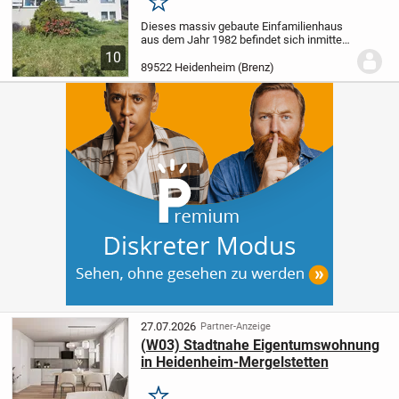
Merken
Dieses massiv gebaute Einfamilienhaus
aus dem Jahr 1982 befindet sich inmitten
eines wunderschönen Gartens und
10
versprüht noch heute den charmanten
89522 Heidenheim (Brenz)
Charakter der 80er Jahre. Gleichzeitig
bietet die...
27.07.2026
Partner-Anzeige
(W03) Stadtnahe Eigentumswohnung
in Heidenheim-Mergelstetten