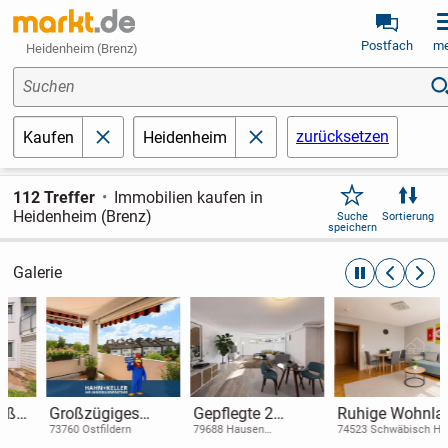
Postfach
me
Heidenheim (Brenz)
Suchen
zurücksetzen
Kaufen
Heidenheim
schließen
schließen
112 Treffer
Immobilien kaufen in
Heidenheim (Brenz)
Suche
Sortierung
speichern
Galerie
automatische R
zurückblät
weite
Großzügiges
Gepflegte 2
Ruhige Wohnlage
Wohnen!
Zimmer
trifft Stadtnähe -
73760 Ostfildern
79688 Hausen
74523 Schwäbisch Hall
(Wiesental)