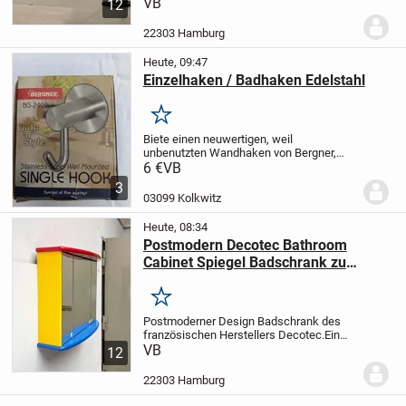
Decotec.
VB
Filigraner Handtuchhalter von
12
schwerer Qualität. Ein postmoderner
Blickfang für Bad, Schlafzimmer oder
22303 Hamburg
Küche in chrom und...
Heute, 09:47
Einzelhaken / Badhaken Edelstahl
Merken
Biete einen neuwertigen, weil
unbenutzten Wandhaken von Bergner,
Typ: BG-2402 aus Edelstahl in OVP.
6 €
VB
"Versand bei Übernahme der Kosten
3
möglich (4,- Euro innerhalb BRD). Der
03099 Kolkwitz
Versand erfolgt sofort...
Heute, 08:34
Postmodern Decotec Bathroom
Cabinet Spiegel Badschrank zu
Memphis
Merken
Postmoderner Design Badschrank des
französischen Herstellers Decotec.
Ein
postmoderner Blickfang, der durch seine
VB
12
Farbgebung und seine Funktionalität
überzeugt. Die verschiedenen Flächen
22303 Hamburg
des Schranks...