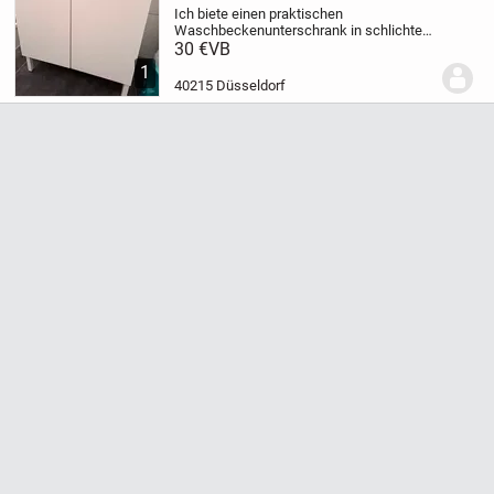
Ich biete einen praktischen
Waschbeckenunterschrank in schlichtem
Weiß an. Dieser Schrank ist ideal, um
30 €
VB
zusätzlichen Stauraum in deinem
1
Badezimmer zu schaffen und unschöne
40215 Düsseldorf
Rohre zu verdecken. Er passt...