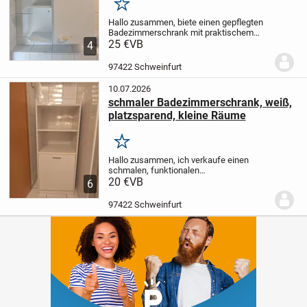
Merken
Hallo zusammen,
biete einen gepflegten
Badezimmerschrank mit praktischem
Stauraum.
25 €
VB
Farbe: weiß
Zustand:
4
gebraucht, sehr gut, gepflegt
Der Schrank
verfügt über:
1 Türfach mit mehreren...
97422 Schweinfurt
10.07.2026
schmaler Badezimmerschrank, weiß,
platzsparend, kleine Räume
Merken
Hallo zusammen,
ich verkaufe einen
schmalen, funktionalen
Badezimmerschrank in der Farbe weiß.
20 €
VB
6
Der Schrank eignet sich ideal für kleine
Räume oder Nischen und bietet trotz
97422 Schweinfurt
kompakter Maße viel...