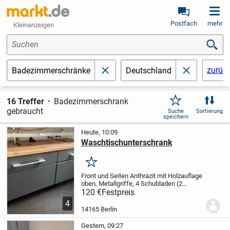
Postfach
mehr
Kleinanzeigen
Suchen
zurüc
Badezimmerschränke
Deutschland
schließen
schließen
16 Treffer
Badezimmerschrank
gebraucht
Suche
Sortierung
speichern
Heute, 10:09
Waschtischunterschrank
Merken
Front und Seiten Anthrazit mit Holzauflage
oben, Metallgriffe, 4 Schubladen (2
fkache, 2 hohe)
Breite 1,20 m
Tiefe 48 cm
120 €
Festpreis
Höhe 52 cm
Waschtischunterschrank für
4
Doppelwaschbecken mit Füßen zum...
14165 Berlin
Gestern, 09:27