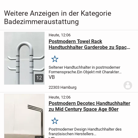
Weitere Anzeigen in der Kategorie
Badezimmeraustattung
Heute, 12:06
Postmodern Towel Rack
Handtuchhalter Garderobe zu Space
Age 70er
Merken
Seltener Handtuchhalter in postmoderner
Formensprache.
Ein Objekt mit Charakter.
Der markante Ständer wirkt fast lebendig
VB
12
und zeigt eine Form, die an einen Totem
erinnert. Der Entwurf wird aus einem...
22303 Hamburg
Heute, 12:06
Postmodern Decotec Handtuchhalter
zu Mid Century Space Age 80er
Merken
Postmoderner Design Handtuchhalter des
französischen Herstellers