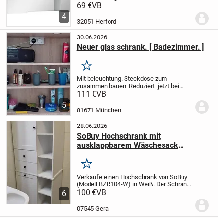
Spiegelschrank bietet durch seine Breite
69 €
VB
von 85 Zentimetern optimalen Stauraum,
4
welcher nicht zuletzt durch die 4
32051 Herford
einsetzbaren...
30.06.2026
Neuer glas schrank. [ Badezimmer. ]
Merken
Mit beleuchtung. Steckdose zum
zusammen bauen. Reduziert jetzt bei
abhollung. nur noch 50. Euro.bar geld. In
111 €
VB
81671 münchen besichtigen. Nicht
5
versand möglich. Zu viele kg schwer.
81671 München
Massiv holz mfg...
28.06.2026
SoBuy Hochschrank mit
ausklappbarem Wäschesack
(BZR104-W) – Weiß
Merken
Verkaufe einen Hochschrank von SoBuy
(Modell BZR104-W) in Weiß. Der Schrank
ist ca. 2 Jahre alt, wurde pfleglich genutzt
100 €
VB
6
und befindet sich in einem guten Zustand.
Der Hochschrank bietet viel...
07545 Gera