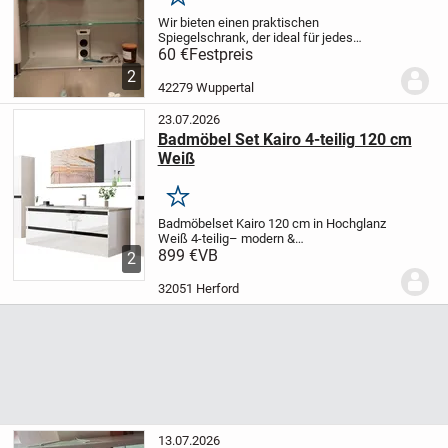
Merken
Wir bieten einen praktischen
Spiegelschrank, der ideal für jedes
Badezimmer ist. Er verfügt über integrierte
60 €
Festpreis
Beleuchtung, die für eine gute
2
Ausleuchtung sorgt. Der Schrank bietet
42279 Wuppertal
dir zusätzlichen...
23.07.2026
Badmöbel Set Kairo 4-teilig 120 cm
Weiß
Merken
Badmöbelset Kairo 120 cm in Hochglanz
Weiß 4-teilig– modern &
pflegeleicht
899 €
VB
Design und Material
Das
2
Badmöbelset „Kairo“ überzeugt mit
modernem Hochglanz Weiß und einer
32051 Herford
individuellen Maserung. Die...
13.07.2026