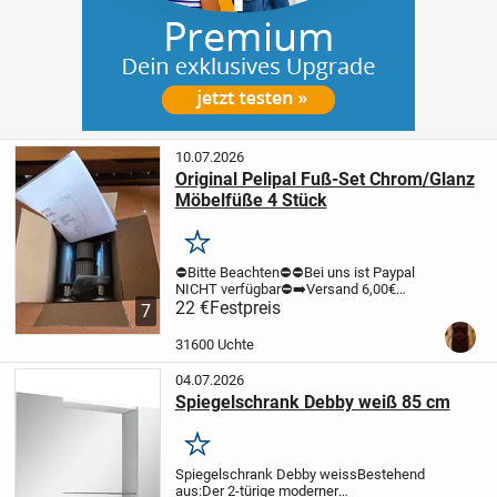
10.07.2026
Original Pelipal Fuß-Set Chrom/Glanz
Möbelfüße 4 Stück
Merken
⛔️Bitte Beachten⛔️
⛔️Bei uns ist Paypal
NICHT verfügbar⛔️
➡️Versand 6,00€
versichert mit Hermes. Zahlung per
22 €
Festpreis
7
Überweisung möglich ⬅️
Hier könnt Ihr ein
4er Set Pelipal Möbel Füße erstehen.
Das
31600 Uchte
Set...
04.07.2026
Spiegelschrank Debby weiß 85 cm
Merken
Spiegelschrank Debby weiss
Bestehend
aus:
Der 2-türige moderner