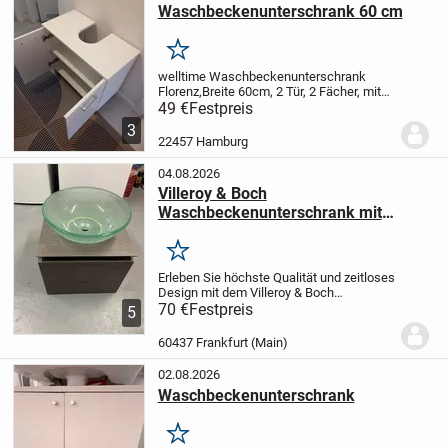
Waschbeckenunterschrank 60 cm
Merken
welltime Waschbeckenunterschrank
Florenz,Breite 60cm, 2 Tür, 2 Fächer, mit
Siphonausschnitt, MDF-Front,
49 €
Festpreis
Badschrank, Kommode, Bad
weiß |
3
Korpus: weiß
1/2 Jahr alt sehr gut erhalten
22457 Hamburg
wie neu
Neupreis...
04.08.2026
Villeroy & Boch
Waschbeckenunterschrank mit
Glaswaschbecken *NEU + OVP*
Merken
Erleben Sie höchste Qualität und zeitloses
Design mit dem Villeroy & Boch
Waschbeckenunterschrank, komplett mit
70 €
Festpreis
5
einem eleganten Glaswaschbecken.
Diese Neuware und originalverpackt,
60437 Frankfurt (Main)
präsentiert sich in...
02.08.2026
Waschbeckenunterschrank
Merken