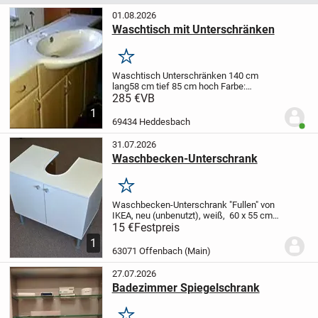
01.08.2026
Waschtisch mit Unterschränken
Merken
Waschtisch Unterschränken
140 cm
lang
58 cm tief
85 cm hoch
Farbe:
beige
,,,,,,,,,,,,,,,,,,,,,,,,,,,, , ,,,,,,,,
285 €
VB
1
69434 Heddesbach
Benut
31.07.2026
Waschbecken-Unterschrank
Merken
Waschbecken-Unterschrank "Fullen" von
IKEA, neu (unbenutzt), weiß, 60 x 55 cm,
2 Türen, passt unter die meisten
15 €
Festpreis
Waschbecken, inkl. 4 Beinen. Fertig
1
montiert, erspart dem Käufer dadurch die
63071 Offenbach (Main)
ziemlich...
27.07.2026
Badezimmer Spiegelschrank