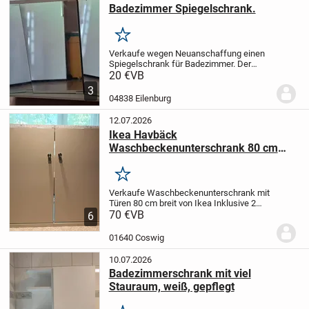
Badezimmer Spiegelschrank.
Merken
Verkaufe wegen Neuanschaffung einen
Spiegelschrank für Badezimmer. Der
Schrank ist ca. 4 Monate in Gebrauch
20 €
VB
gewesen und so gut wie neu. Der NP
3
betrug € 95,90. Er hat die Maße : Breite 68
04838 Eilenburg
cm, Höhe 60...
12.07.2026
Ikea Havbäck
Waschbeckenunterschrank 80 cm
breit mit Türen
Merken
Verkaufe Waschbeckenunterschrank mit
Türen 80 cm breit von Ikea
Inklusive 2
Edelstahlfüßen und 2 Edelstahlgriffen in
70 €
VB
6
einen guten Zustand in der Farbe grau.
Tiefe: 47.5 cm
Höhe: 62.8 cm
Breite:...
01640 Coswig
10.07.2026
Badezimmerschrank mit viel
Stauraum, weiß, gepflegt