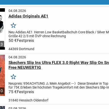
04.08.2026
Adidas Originals AE1
Merken
Neu Adidas AE1 Herren Low Basketballschuh Core Black / Silver Me
Größe 42 2/3 mit ÖVP ohne Rechnung
50 €
Festpreis
3
44369 Dortmund
04.08.2026
Skechers Slip Ins Ultra FLEX 3.0 Right Way Slip On 
Free NEUWERTIG
Merken
Neupreis: 95€
ACHTUNG ⚠️ Mein Angebot ---》Diese Sneaker in Top
für 75€.
Erleben Sie höchsten Tragekomfort mit den Skechers Slip-In
10
3.0 Right Way Sneakern in Größe 46. Diese...
75 €
Festpreis
31840 Hessisch Oldendorf
03.08.2026