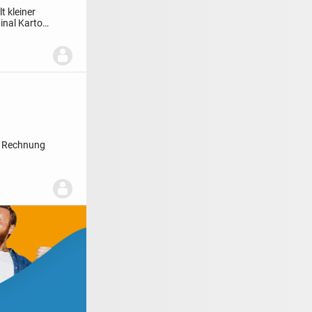
lt kleiner
inal Karton
n Rechnung