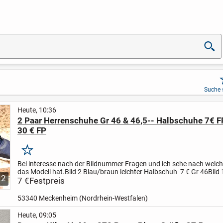
Suche 
Heute, 10:36
2 Paar Herrenschuhe Gr 46 & 46,5-- Halbschuhe 7€ F
30 € FP
Merken
Bei interesse nach der Bildnummer Fragen und ich sehe nach welc
das Modell hat.
Bild 2 Blau/braun leichter Halbschuh 7 € Gr 46
Bild 
2
Sketchers 30 € Gr 47,5
7 €
Festpreis
Privater Verkauf nach EU...
53340 Meckenheim (Nordrhein-Westfalen)
Heute, 09:05