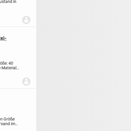
ustand in
exi-
öße: 40
 Material
on
Größe
ersand im