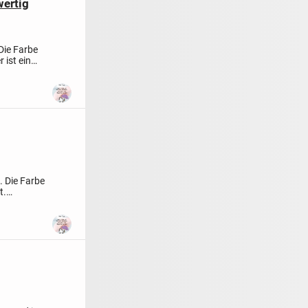
ertig
 Die Farbe
 ist ein
. Die Farbe
t.