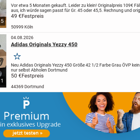
Vor etwa 5 Monaten gekauft. Leider zu klein!
Originalpreis 109€
Fäl
aus, ich würde sagen passt für Gr. 45 oder 45,5.
Rechnung und orig
leider nicht mehr vorhanden.
49 €
Festpreis
Versand...
5
50999 Köln
04.08.2026
Adidas Originals Yezzy 450
Merken
Neu Adidas Originals Yezzy 450 Größe 42 1/2 Farbe Grau ÖVP kei
nur selbst Abholen Dortmund
50 €
Festpreis
1
44369 Dortmund