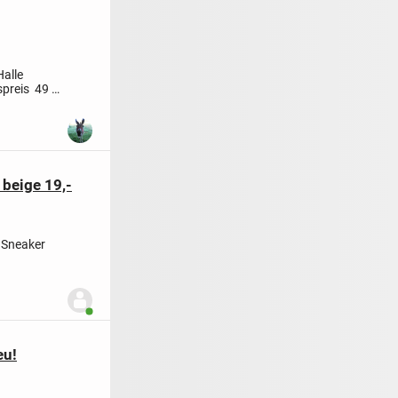
Halle
spreis 49 €
 beige 19,-
 Sneaker
Benutzer ist online
eu!