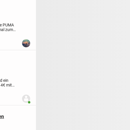
ne
PUMA
mal zum
d ein
 4€ mit
Benutzer ist online
en