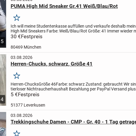
PUMA High Mid Sneaker Gr.41 Weiß/Blau/Rot
Merken
Ich will meine Studentenkasse auffüllen und verkaufe deshalb mei
High Mid Sneakers
Farbe: Weiß/Blau/Rot
Größe: 41
Immer wieder 
Skaten getragen.
30 €
Festpreis
Leichte Gebrauchsspuren (siehe...
5
80469 München
03.08.2026
Herren-Chucks, schwarz, Größe 41
Merken
Herren-Chucks
Größe 46
Farbe: schwarz
Zustand: gebraucht
Wir sin
tierloser Nichtraucherhaushalt
Bezahlung per PayPal
Versand plus
DPD
5 €
Festpreis
4
51377 Leverkusen
03.08.2026
Trekkingschuhe Damen - CMP - Gr. 40 - 1 Tag getrag