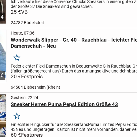
Ich verkaufe hier diese Converse Chucks Sneakers in einem guten Z
der Größe 37 Die Sneakers sind gewaschen.
25 €
VB
4
24782 Büdelsdorf
Heute, 07:06
Wonderwalk Slipper - Gr. 40 - Rauchblau - leichter Fl
Damenschuh - Neu
Merken
Federleichter Flexi-Damenschuh in Bequemweite G in Rauchblau
Gr
(fallen größengerecht aus)
Durch das atmungsaktive und dehnbare
6
sorgen diese
20 €
Festpreis
federleichten Damenschuhe für ein...
64584 Biebesheim (Rhein)
Gestern, 22:24
Sneaker Herren Puma Pepsi Edition Größe 43
Merken
Ein echter Hingucker für alle Sneakerfans
Puma Limited Pepsi Editi
43
Neu und ungetragen.
Karton ist nicht mehr vorhanden, daher V
neutralen Karton.
60 €
Festpreis
Versand 6,19€ versichert mit...