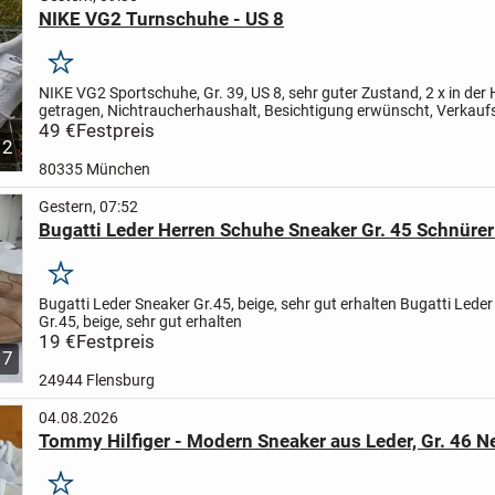
NIKE VG2 Turnschuhe - US 8
Merken
NIKE VG2 Sportschuhe, Gr. 39, US 8, sehr guter Zustand, 2 x in der 
getragen, Nichtraucherhaushalt, Besichtigung erwünscht, Verkauf
- Versand möglich (wird gut verpackt) 7 € -...
49 €
Festpreis
12
80335 München
Gestern, 07:52
Bugatti Leder Herren Schuhe Sneaker Gr. 45 Schnürer
Merken
Bugatti Leder Sneaker Gr.45, beige, sehr gut erhalten
Bugatti Leder
Gr.45, beige, sehr gut erhalten
19 €
Festpreis
7
24944 Flensburg
04.08.2026
Tommy Hilfiger - Modern Sneaker aus Leder, Gr. 46 N
Merken