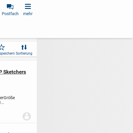
Postfach
mehr
speichern
Sortierung
P Sketchers
herGröße
1