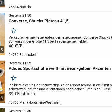
1
25594 Nutteln
Gestern, 21:50
Converse, Chucks Plateau 41,5
Merken
Verkaufe hier meine geliebten, gerne getragenen Converse Chucks 
Schwarz in der Größe 41,5 bei Fragen gerne melden.
40 €
VB
5
24782 Büdelsdorf
Gestern, 11:52
Adidas Sportschuhe weiß mit neon-gelben Akzenten
Merken
Ich biete hier ein Paar neuwertige Adidas Sportschuhe in Weiß mit
schwarzen Streifen und leuchtenden neon-gelben Details an. Diese
sind ideal für Sport und Freizeit und bieten hohen...
39 €
Festpreis
5
45768 Marl (Nordrhein-Westfalen)
Gestern, 09:30