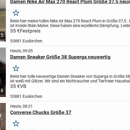
Damen Nike Air Max 270 React Plum Größe 37,5 neuw
Merken
Biete hier meine tollen Nike Air Max 270 React Plum in Größe 37,5 .
ist Kreide Stein Malve. Diese haben eine exzellente Dämpfung. Leider
kleiner Fleck vorne auf dem Schuh, ist bei...
35 €
Festpreis
5
53881 Euskirchen
Heute, 09:05
Damen Sneaker Größe 38 Superga neuwertig
Merken
Biete hier tolle neuwertige Damen Sneaker von Superga in Größe 38
ist weiß mit Glitzer. Wir sind ein Nichtraucher und Tierfreier Haushal
Privatverkauf keine Gewährleistung und Rücknahme....
35 €
VB
8
53881 Euskirchen
Heute, 08:21
Converse Chucks Größe 37
Merken