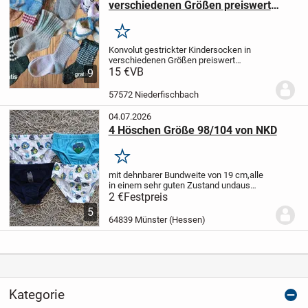
verschiedenen Größen preiswert
abzugeben + Gratissocken
Merken
Konvolut gestrickter Kindersocken in
verschiedenen Größen preiswert
abzugeben + Gratissocken - sehen nicht
15 €
VB
9
mehr top aus, aber zu schade zum
Wegwerfen
alle Paare sind teilweise
57572 Niederfischbach
aufwändig handgestri...
04.07.2026
4 Höschen Größe 98/104 von NKD
Merken
mit dehnbarer Bundweite von 19 cm,
alle
in einem sehr guten Zustand und
aus
Baumwolle.
Die Versandkosten kommen
2 €
Festpreis
noch dazu, könnte als Großbrief für 1,80 €
5
erfolgen, oder Selbstabholer.
64839 Münster (Hessen)
Kategorie