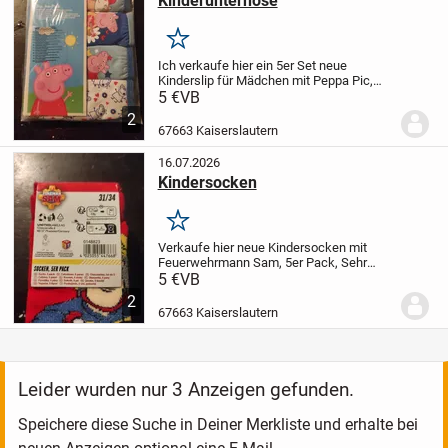
Kinderunterhose
Merken
Ich verkaufe hier ein 5er Set neue
Kinderslip für Mädchen mit Peppa Pic,
sehr schön von Nickelodeone
5 €
VB
2
67663 Kaiserslautern
16.07.2026
Kindersocken
Merken
Verkaufe hier neue Kindersocken mit
Feuerwehrmann Sam, 5er Pack, Sehr
schöne Kindersocken von Nickelodeon
5 €
VB
2
67663 Kaiserslautern
Leider wurden nur 3 Anzeigen gefunden.
Speichere diese Suche in Deiner Merkliste und erhalte bei