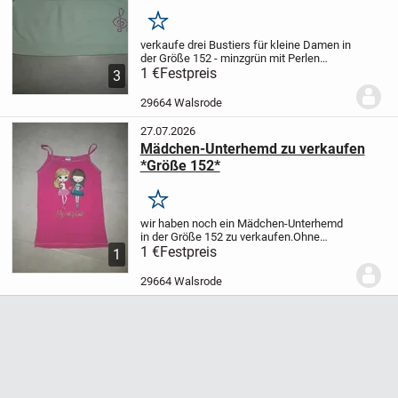
Merken
verkaufe drei Bustiers für kleine Damen
in
der Größe 152
- minzgrün mit Perlen
verziert
1 €
Festpreis
- rosa gestreift
- rosa mit Perlen
3
verziert.
Der angegebene Preis gilt pro
Stück.
Nur Abholung! Kein...
29664 Walsrode
27.07.2026
Mädchen-Unterhemd zu verkaufen
*Größe 152*
Merken
wir haben noch ein Mädchen-Unterhemd
in der
Größe 152
zu verkaufen.
Ohne
Flecken, ohne Löcher.
1 €
Festpreis
Nur Abholung! Kein
1
Versand! (AUSNAHMSLOS!)
Der Verkauf
erfolgt unter Ausschluss der
29664 Walsrode
Gewährleistung!