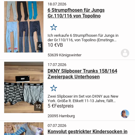
18.07.2026
6 Strumpfhosen für Jungs
Gr.110/116 von Topolino
Merken
Ich verkaufe 6 Strumpfhosen für Jungs in
der Gr.110/116, von Topolino (Ernstings
Family), in verschiedenen Farben und mit
10 €
VB
4
verschiedenen Motiven. Die
Strumpfhosen wurden von einem Kind
53639 Königswinter
getragen, sie...
17.07.2026
DKNY Slipboxer Trunks 158/164
Zweierpack Unterhosen
Merken
Zwei Slipboxer im Set von DKNY aus New
York.
Größe lt. Etikett 11-13 Jahre, fällt
aber größer aus und entspricht eher
5 €
Festpreis
12
158/164
Einfache Bundweite ungedehnt
ca. 32cm
Aus erster Hand, im Wechsel
20095 Hamburg
mit...
07.07.2026
Konvolut gestrickter Kindersocken in