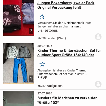
Jungen Boxershorts, zweier Pack,
Original Verpackung fehlt
Merken
Verzaubern Sie den Kleiderschrank Ihres
Jungen mit diesen charmanten
Boxershorts von Gier, die sowohl Komfort
5 €
Festpreis
2
als auch Stil vereinen.
Eines in
klassischem Schwarz mit verspielten
76829 Landau (Pfalz)
Schneeflocken-Moti...
30.07.2026
Kinder Thermo Unterwäschen Set für
outdoor Sport Größe 134/140 der
Marke Crivit
Merken
Abzugeben ist dieses Kinder Thermo
Unterwäschen Set der Marke Crivit.
Geeignet für den outdoor Sport oder auch
6 €
VB
1
in kalten Jahreszeiten und für den Alltag.
Set besteht aus 3 Teilen.
...
66787 Wadgassen
27.07.2026
Bustiers für Mädchen zu verkaufen
*Größe 152*