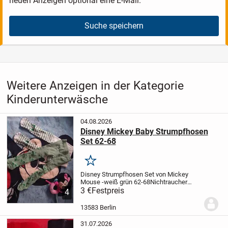
neuen Anzeigen optional eine E-Mail.
Suche speichern
Weitere Anzeigen in der Kategorie
Kinderunterwäsche
04.08.2026
Disney Mickey Baby Strumpfhosen
Set 62-68
Merken
Disney Strumpfhosen Set von Mickey
Mouse -weiß grün 62-68
Nichtraucher
Haushalt ⭐ Schaut gern bei meinen
3 €
Festpreis
4
anderen Anzeigen vorbei.
Versand und
Abholung möglich.
13583 Berlin
31.07.2026