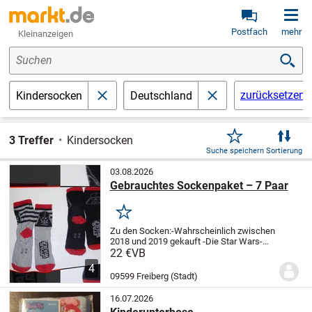
Postfach
mehr
Kleinanzeigen
Suchen
zurücksetzen
Kindersocken
Deutschland
schließen
schließen
3 Treffer
Kindersocken
Suche speichern
Sortierung
03.08.2026
Gebrauchtes Sockenpaket – 7 Paar
Merken
Zu den Socken:
-Wahrscheinlich zwischen
2018 und 2019 gekauft
-Die Star Wars-
Socken haben die Größe 35–38.
-Die
22 €
VB
Darth Vader-Socken weisen
4
Gebrauchsspuren auf.
Die Stormtrooper-
09599 Freiberg (Stadt)
Socken sind in...
16.07.2026