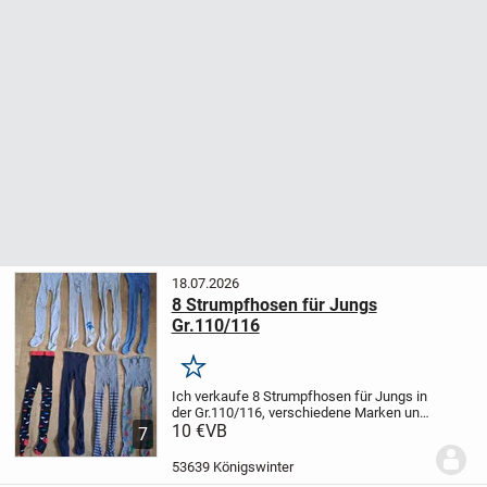
18.07.2026
8 Strumpfhosen für Jungs
Gr.110/116
Merken
Ich verkaufe 8 Strumpfhosen für Jungs in
der Gr.110/116, verschiedene Marken und
in verschiedenen Farben, mit
10 €
VB
7
verschiedenen Motiven. Die obere Reihe
der Strumpfhosen sind No Name, ohne
53639 Königswinter
Erikett, Grösse...