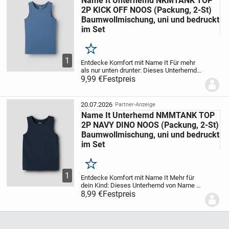
Name It Unterhemd NKMTANK TOP
2P KICK OFF NOOS (Packung, 2-St)
Baumwollmischung, uni und bedruckt
im Set
Merken
1
Entdecke Komfort mit Name It
Für mehr
als nur unten drunter: Dieses Unterhemd
von Name It ist genauso bequem wie
9,99 €
Festpreis
schick. Das Hemd hat einen Rundhals-
Ausschnitt. Einen schicken Akzent setzen
die...
20.07.2026
Partner-Anzeige
Name It Unterhemd NMMTANK TOP
2P NAVY DINO NOOS (Packung, 2-St)
Baumwollmischung, uni und bedruckt
im Set
Merken
1
Entdecke Komfort mit Name It
Mehr für
dein Kind: Dieses Unterhemd von Name It
ist im gleichen Maße komfortabel wie
8,99 €
Festpreis
stylisch. Das Hemd besitzt einen
Rundhals-Ausschnitt. Einen besonderen
Akzent setzt...