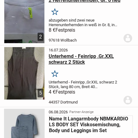
2 Herrenunterhemden, Gr. 8 neu
Merken
abzugeben sind zwei neue
Herrenunterhemden in weiß in Gr. 8, in
Originalverpackung.
Gerne Versand
8 €
Festpreis
2
97618 Wollbach
16.07.2026
Unterhemd - Feinripp ,Gr.XXL
schwarz 2 Stück
Merken
Unterhemd - Feinripp ,Gr.XXL schwarz 2
Stück, lang 80 cm, Breit 40
cm,Privatverkauf: keine Garantie, keine
4 €
Festpreis
5
Rücknahme,Paypal Freunde, Versand 3
Euro,
44357 Dortmund
06.08.2026
Partner-Anzeige
Name It Langarmbody NBMKARDIO
LS BODY SET Viskosemischung,
Body und Leggings im Set