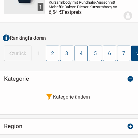
Kurzarmbody mit Rundhals-Ausschnitt
1
Mehr für Babys: Dieser Kurzarmbody von
Name It ist ebenso komfortabel wie
6,54 €
Festpreis
stylisch. Dieses Modell ist normal
geschnitten. Der Body bietet einen
Rundhals-Ausschnitt...
Rankingfaktoren
zurück
1
2
3
4
5
6
7
Kategorie
Kategorie ändern
Region