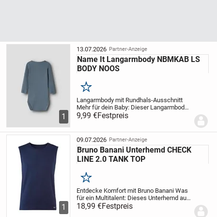
13.07.2026
Partner-Anzeige
Name It Langarmbody NBMKAB LS
BODY NOOS
Merken
Langarmbody mit Rundhals-Ausschnitt
Mehr für dein Baby: Dieser Langarmbody
von Name It ist ebenso komfortabel wie
9,99 €
Festpreis
1
schick. Der Body bietet einen Rundhals-
Ausschnitt. Dank dem Markenlabel
verleihst du...
09.07.2026
Partner-Anzeige
Bruno Banani Unterhemd CHECK
LINE 2.0 TANK TOP
Merken
Entdecke Komfort mit Bruno Banani
Was
für ein Multitalent: Dieses Unterhemd aus
der Serie CHECK LINE 2.0 TANK TOP von
18,99 €
Festpreis
1
Bruno Banani ist ebenso bequem wie