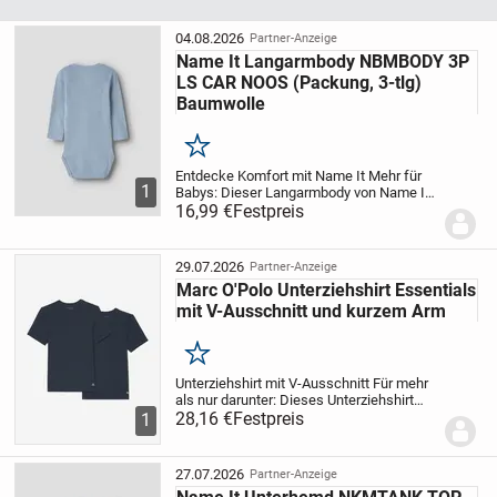
04.08.2026
Partner-Anzeige
Name It Langarmbody NBMBODY 3P
LS CAR NOOS (Packung, 3-tlg)
Baumwolle
Merken
Entdecke Komfort mit Name It
Mehr für
1
Babys: Dieser Langarmbody von Name It
ist genauso bequem wie schick. Einen
16,99 €
Festpreis
besonderen Akzent setzt der Print. Man
schließt den Body mit Hilfe von
Druckknöpfen im...
29.07.2026
Partner-Anzeige
Marc O'Polo Unterziehshirt Essentials
mit V-Ausschnitt und kurzem Arm
Merken
Unterziehshirt mit V-Ausschnitt
Für mehr
als nur darunter: Dieses Unterziehshirt
von Marc O',Polo ist gleichermaßen
28,16 €
Festpreis
1
sportiv wie modisch. Dieser Artikel ist
eine Kurzarm-Unterwäsche. Die
Unterwäsche...
27.07.2026
Partner-Anzeige