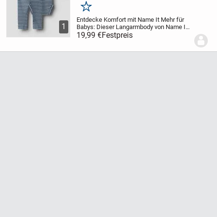
Merken
Entdecke Komfort mit Name It
Mehr für
1
Babys: Dieser Langarmbody von Name It
ist ebenso komfortabel wie stylisch. Der
19,99 €
Festpreis
Body besitzt einen Rundhals-Ausschnitt.
Man verschließt den Body mit Hilfe von...