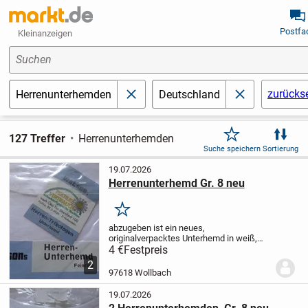
Postfa
Kleinanzeigen
Suchen
zurücks
Herrenunterhemden
Deutschland
schließen
schließen
127 Treffer
Herrenunterhemden
Suche speichern
Sortierung
19.07.2026
Herrenunterhemd Gr. 8 neu
Merken
abzugeben ist ein neues,
originalverpacktes Unterhemd in weiß,
Feinripp. Ist mir leider zu groß.
Gerne
4 €
Festpreis
Versand
2
97618 Wollbach
19.07.2026