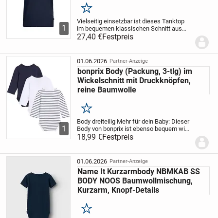
Merken
Vielseitig einsetzbar ist dieses Tanktop
1
im bequemen klassischen Schnitt aus
weichem Single-Jersey Stoff. Mit weitem
27,40 €
Festpreis
Armausschnitt und Rundhalsausschnitt
ist dieses Trägershirt auch optimal als...
01.06.2026
Partner-Anzeige
bonprix Body (Packung, 3-tlg) im
Wickelschnitt mit Druckknöpfen,
reine Baumwolle
Merken
Body dreiteilig
Mehr für dein Baby: Dieser
1
Body von bonprix ist ebenso bequem wie
schick. Dieser Artikel ist ein Langarm-
18,99 €
Festpreis
Bodysuit. Stoff für ein angenehmes
Wohlgefühl
Darin fühlt sich dein Baby...
01.06.2026
Partner-Anzeige
Name It Kurzarmbody NBMKAB SS
BODY NOOS Baumwollmischung,
Kurzarm, Knopf-Details
Merken