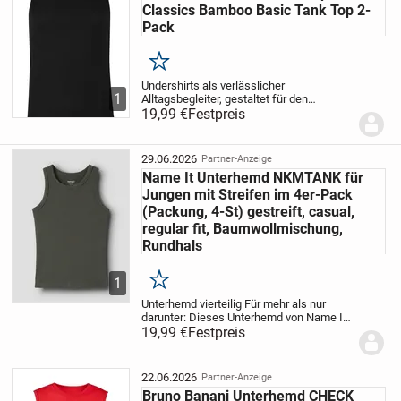
Classics Bamboo Basic Tank Top 2-
Pack
Merken
Undershirts als verlässlicher
1
Alltagsbegleiter, gestaltet für den
regelmäßigen Einsatz mit regularem
19,99 €
Festpreis
Schnitt und runder Halslinie. Das weich
fließende Viskose-Elastan-Jersey bietet
natürlichen Fall...
29.06.2026
Partner-Anzeige
Name It Unterhemd NKMTANK für
Jungen mit Streifen im 4er-Pack
(Packung, 4-St) gestreift, casual,
regular fit, Baumwollmischung,
Rundhals
1
Merken
Unterhemd vierteilig
Für mehr als nur
darunter: Dieses Unterhemd von Name It
ist ebenso bequem wie stilvoll. Die
19,99 €
Festpreis
Unterwäsche hat einen Rundhals-
Ausschnitt. Der Jerseystoff aus einer
Baumwollmischung...
22.06.2026
Partner-Anzeige
Bruno Banani Unterhemd CHECK