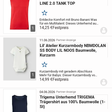
LINE 2.0 TANK TOP
Merken
Entdecke Komfort mit Bruno Banani
Was
für ein Multitalent: Dieses Unterhemd aus
der Serie CHECK LINE 2.0 TANK TOP von
14,25 €
Festpreis
1
Bruno Banani ist ebenso bequem wie
trendbewusst. Das Gewebe ist elastisch.
Die...
11.06.2026
Partner-Anzeige
Lil' Atelier Kurzarmbody NBMDOLAN
SS BODY LIL NOOS Baumwolle,
Kurzarm
Merken
Kurzarmbody mit geradem Abschluss
1
Mehr für Babys: Dieser Kurzarmbody von
Lil', Atelier ist genauso bequem wie
14,99 €
Festpreis
stylisch. Ein gerader Abschluss schließt
das Oberteil zum Bauch hin ab. Den Body
wird mit...
04.06.2026
Partner-Anzeige
Trigema Unterhemd TRIGEMA
Trägershirt aus 100% Baumwolle (1-
St)