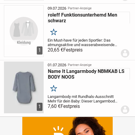
trendbewusst. Das Gewebe ist elastisch.
Die...
09.07.2026
Partner-Anzeige
roleff Funktionsunterhemd Men
schwarz
Merken
Ein Must-have für jeden Sportler: Das
atmungsaktive und wasserabweisende
Funktionsunterhemd »Men« von Roleff
20,65 €
Festpreis
1
Racewear leitet Feuchtigkeit exzellent
vom Körper weg, sodass sich kein
Schweiß auf der...
01.07.2026
Partner-Anzeige
Name It Langarmbody NBMKAB LS
BODY NOOS
Merken
Langarmbody mit Rundhals-Ausschnitt
Mehr für dein Baby: Dieser Langarmbody
von Name It ist ebenso komfortabel wie
7,60 €
Festpreis
1
schick. Der Body bietet einen Rundhals-
Ausschnitt. Dank dem Markenlabel
verleihst du...