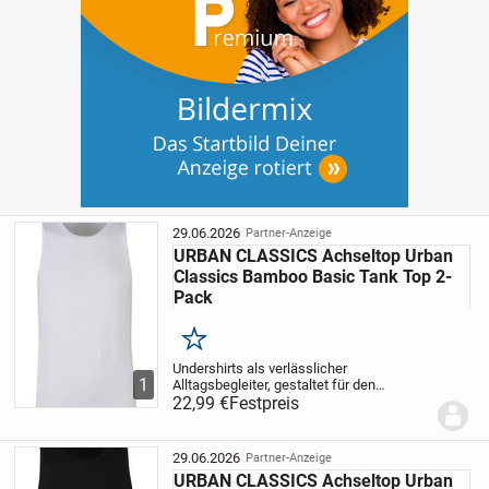
29.06.2026
Partner-Anzeige
URBAN CLASSICS Achseltop Urban
Classics Bamboo Basic Tank Top 2-
Pack
Merken
Undershirts als verlässlicher
1
Alltagsbegleiter, gestaltet für den
regelmäßigen Einsatz mit regularem
22,99 €
Festpreis
Schnitt und runder Halslinie. Das weich
fließende Viskose-Elastan-Jersey bietet
natürlichen Fall...
29.06.2026
Partner-Anzeige
URBAN CLASSICS Achseltop Urban