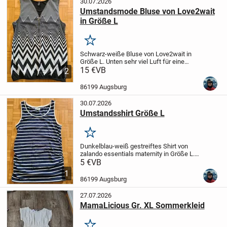
30.07.2026
Umstandsmode Bluse von Love2wait
in Größe L
Merken
Schwarz-weiße Bluse von Love2wait in
Größe L. Unten sehr viel Luft für eine
große Kugel ;) Dünne luftige Viskose-
15 €
VB
2
Elastan-Mischung. Waschbar bei 30 Grad.
86199 Augsburg
30.07.2026
Umstandsshirt Größe L
Merken
Dunkelblau-weiß gestreiftes Shirt von
zalando essentials maternity in Größe L.
Material : 95% Baumwolle, 5% Elasthan.
5 €
VB
Waschbar bei 30 Grad.
1
86199 Augsburg
27.07.2026
MamaLicious Gr. XL Sommerkleid