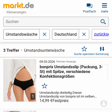
Postfach
mehr
Kleinanzeigen
Suchen
zurückset
Umstandswäsche
Deutschland
schließen
schließen
3 Treffer
Umstandsunterwäsche
Suche speichern
Sortierung
09.03.2026
Partner-Anzeige
bonprix Umstandsslip (Packung, 3-
St) mit Spitze, verschiedene
Konfektionsgrößen
Merken
Umstandsslip dreiteilig
Dieser
1
Umstandsslip von bonprix ist im selben
Maße bequem wie stilvoll. Der flexible
14,99 €
Festpreis
Bund mit Spitze sitzt in der Höhe normal
und sorgt dafür, dass nichts
einschneidet....