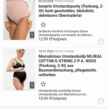
02.03.2026
Partner-Anzeige
bonprix Umstandspanty (Packung, 2-
St) hoch geschnitten, blickdicht,
dehnbares Obermaterial
Merken
Entdecke Komfort mit bonprix
Diese
1
Umstandspanty von bonprix ist ebenso
bequem wie trendbewusst. Wegen des
12,99 €
Festpreis
flexiblen Bunds mit Spitze schneidet
nichts ein. Der Jersey-Spitze-Stoff aus
einer...
16.01.2026
Partner-Anzeige
Mamalicious Umstandsslip MLHEAL
COTTON G-STRING 2-P A. NOOS
(Packung, 2-St) aus
Baumwollmischung, pflegeleicht,
unifarben
1
Merken
Umstandsslip zweiteilig
Dieser
Umstandsslip von Mamalicious ist
genauso bequem wie trendbewusst.
18,99 €
Festpreis
Taillenhoch sitzt die Unterhose. Der
Jerseystoff aus einer Baumwollmischung
ist elastisch sowie...