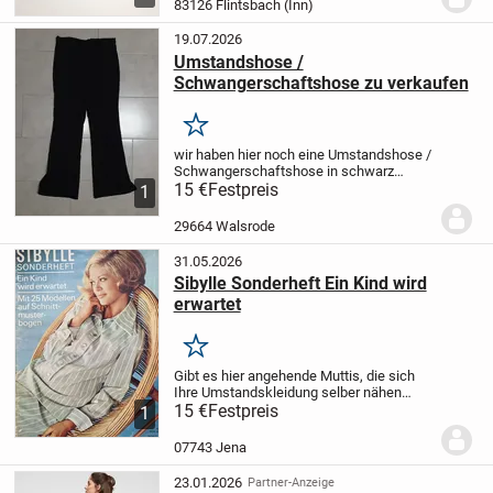
83126 Flintsbach (Inn)
Dank...
19.07.2026
Umstandshose /
Schwangerschaftshose zu verkaufen
Merken
wir haben hier noch eine Umstandshose /
Schwangerschaftshose in schwarz
abzugeben.
15 €
Festpreis
Größe: ?? leider ist das
1
Etikett zu verwaschen um die Größe noch
lesen zu können. Müsste aber Größe 42 /
29664 Walsrode
44 sein. ...
31.05.2026
Sibylle Sonderheft Ein Kind wird
erwartet
Merken
Gibt es hier angehende Muttis, die sich
Ihre Umstandskleidung selber nähen
möchten?
15 €
Festpreis
Vielleicht finden Sie ja hier eine
1
tolle Anleitung. Im Sibylle Sonderheft "Ein
Kind wird erwartet"
Der Preis...
07743 Jena
23.01.2026
Partner-Anzeige