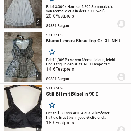
Merken
Brief 3,00€ / Hermes 5,20€
Sommerkleid
von Mamalicious in der Gr. XL, weiß
/Inova, Pliesse rock, Gummizug
Große:
20 €
Festpreis
XL
Länge: 99 cm
Brustweite: 110 cm
2
89331 Burgau
27.07.2026
MamaLicious Bluse Top Gr. XL NEU
Merken
Brief 1,90€
Bluse von MamaLicious, leicht
und luftig, in der Gr. XL NEU
Länge:73 cm
Brustweite: 118 cm
14 €
Festpreis
6
89331 Burgau
21.07.2026
Still-BH mit Bügel in 90 E
Merken
Der Still-BH von ANITA aus Mikrofaser
hält die Brust bis in jede Größe und
verleiht ein bequemes Tragegefühl. Der
18 €
Festpreis
natürlich formende Bügel schmiegt sich
6
weich um die Brust und stützt sanft.