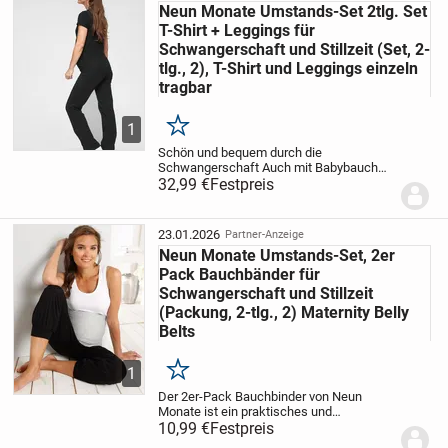
Neun Monate Umstands-Set 2tlg. Set
T-Shirt + Leggings für
Schwangerschaft und Stillzeit (Set, 2-
tlg., 2), T-Shirt und Leggings einzeln
tragbar
1
Merken
Schön und bequem durch die
Schwangerschaft
Auch mit Babybauch
musst du nicht auf schöne Outfits
32,99 €
Festpreis
verzichten: Mit diesem Set »2tlg. Set T-
Shirt +, Leggings für Schwangerschaft
und Stillzeit« von Neun...
23.01.2026
Partner-Anzeige
Neun Monate Umstands-Set, 2er
Pack Bauchbänder für
Schwangerschaft und Stillzeit
(Packung, 2-tlg., 2) Maternity Belly
Belts
1
Merken
Der 2er-Pack Bauchbinder von Neun
Monate ist ein praktisches und
vielseitiges Accessoire für werdende und
10,99 €
Festpreis
frischgebackene Mütter. Diese Binder