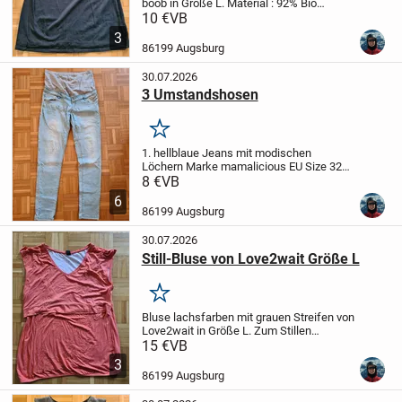
boob in Größe L. Material : 92% Bio
Baumwolle, 8% Elasthan. Waschbar bei
10 €
VB
40 Grad.
3
86199 Augsburg
30.07.2026
3 Umstandshosen
Merken
1. hellblaue Jeans mit modischen
Löchern
Marke mamalicious
EU Size 32
32
Waschbar bei 30 Grad
2. dunkelblaue
8 €
VB
Jeans, Super Skinny Fit, mit Loch am
6
Bund (siehe Foto von der Rückseite)
86199 Augsburg
Wenn man ein...
30.07.2026
Still-Bluse von Love2wait Größe L
Merken
Bluse lachsfarben mit grauen Streifen von
Love2wait in Größe L. Zum Stillen
geeignet. Niedliche Details an den
15 €
VB
Schultern. Dünner luftiger Stoff, 95 %
3
Viskose, 5 % Elasthan. Waschbar bei 30
86199 Augsburg
Grad.