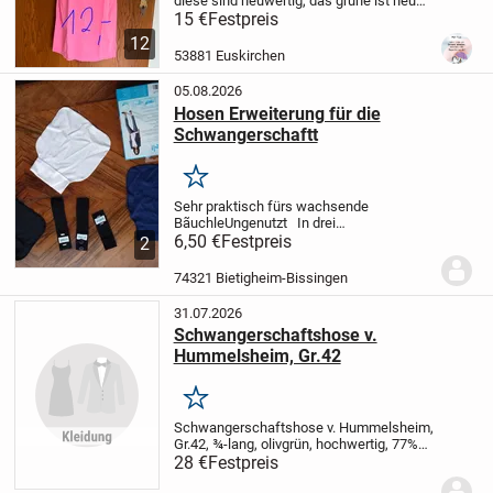
diese sind neuwertig, das grüne ist neu
mit Etikett. Die Größen und Preise stehen
15 €
Festpreis
an den Fotos. Wir sind ein Nichtraucher
12
und Tierfreier Haushalt. Privatverka...
53881 Euskirchen
05.08.2026
Hosen Erweiterung für die
Schwangerschaftt
Merken
Sehr praktisch fürs wachsende
Bãuchle
Ungenutzt
In drei
unterschiedlichen Farben,
6,50 €
Festpreis
Siehe
2
Bilder.
Festpreis
6,50
Versand gern gegen
Aufpreis als Warensendung
74321 Bietigheim-Bissingen
31.07.2026
Schwangerschaftshose v.
Hummelsheim, Gr.42
Merken
Schwangerschaftshose v. Hummelsheim,
Gr.42, ¾-lang, olivgrün, hochwertig, 77%
Viskose, 21% Polyester, 2% Elastan.
28 €
Festpreis
Bei
Versand plus 4,20 Euro Versandkosten.