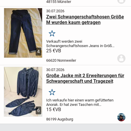
Kann dann per Überweisung bezahlt
48155 Münster
werden...
30.07.2026
Zwei Schwangerschaftshosen Größe
M wurden kaum getragen
Merken
Verkauft werden zwei
Schwangerschaftshosen Jeans in Größe
M
25 €
Beide Hosen wurden kaum getragen,
VB
4
daher ist der Zustand sehr gut.
Bei Fragen
gerne melden
66620 Nonnweiler
30.07.2026
Große Jacke mit 2 Erweiterungen für
Schwangerschaft und Tragezeit
Merken
Ich verkaufe hier einen warm gefütterten
Anorak. Er hat zwei Taschen mit
Reißverschluss.
15 €
VB
Das besondere an dieser
6
Jacke ist der zweite Reißverschluss auf
der Rückseite und die zwei Erweiterungen
86199 Augsburg
: die...