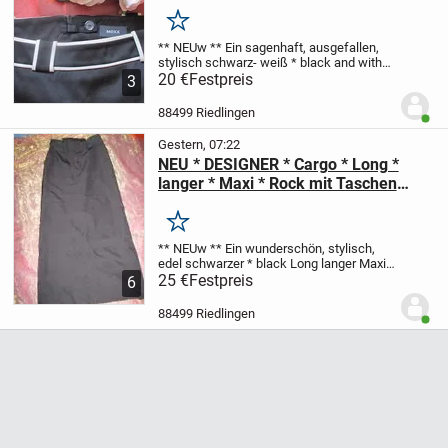
36- 38/ S * im schwarz- weiß *
Kontrast * Gothic *
Merken
** NEUw **
Ein sagenhaft, ausgefallen,
stylisch
schwarz- weiß * black and withe
im angesagten Kontrast
20 €
Festpreis
mit den Akzente
3
setzenden, Paspielierungen
High-Waist
Mini- ROCK
in ausgstellter, A- Linie...
88499 Riedlingen
Benut
Gestern, 07:22
NEU * DESIGNER * Cargo * Long *
langer * Maxi * Rock mit Taschen
"HIRSCH." Gr. 34- 36/ XS- S * schwarz
* Gothic *
Merken
** NEUw **
Ein wunderschön, stylisch,
edel
schwarzer * black
Long langer Maxi
Cargo * ROCK
25 €
Festpreis
mit Taschen
** HIRSCH. **
6
Größe 34- 36/ XS- S
Gesamtlänge: ca. 91
cm
Bundweite: ca. 72 cm
Vielseiti...
88499 Riedlingen
Benut