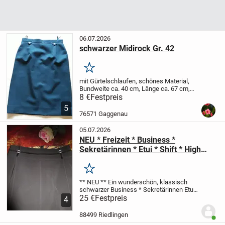
06.07.2026
schwarzer Midirock Gr. 42
Merken
mit Gürtelschlaufen, schönes Material,
Bundweite ca. 40 cm, Länge ca. 67 cm,
hinten kleiner Gummizug und Gehfalte ,
8 €
Festpreis
Unterfutter
Privatverkauf unter
5
Ausschluss der Gewährleistung und
76571 Gaggenau
Rücknahme.
...
05.07.2026
NEU * Freizeit * Business *
Sekretärinnen * Etui * Shift * High
Waist * Rock mit Swarovski * Glitzer
Kristallen "BIBA by ESCADA" Gr. 32-
Merken
34/ XS * schwarz * Gothic *
** NEU **
Ein wunderschön, klassisch
schwarzer
Business * Sekretärinnen
Etui
Shift
25 €
High Waist ROCK
Festpreis
** BIBA by
4
ESCADA *
Größe 32- 34/ XS
Maße:
Länge:
ca. 70 cm
Bundweite:...
88499 Riedlingen
Benut