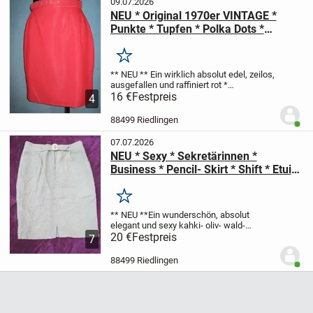
09.07.2026
NEU * Original 1970er VINTAGE *
Punkte * Tupfen * Polka Dots *
Sekretärinnen * Pencil Skirt * Shift *
Etui * High Waist * Mini Rock "Köhler
Merken
NUR MODE" Gr. 36/ S * rot * weiß *
** NEU **
Ein wirklich absolut edel, zeilos,
ausgefallen und raffiniert
rot *
weiß
16 €
versehen mit ganz kleinen, Punkten *
Festpreis
4
Tupfen * Polka Dots
ORIGINAL 1970er
VINTAGE
Sekretärinnen * Shift *...
88499 Riedlingen
Benut
07.07.2026
NEU * Sexy * Sekretärinnen *
Business * Pencil- Skirt * Shift * Etui *
High Waist * 100% Leinen * Midi-
Rock mit Gürtel "Jean Paul" Gr. 36-
Merken
38/ S * kahki- oliv- wald-grün
** NEU **
Ein wunderschön, absolut
elegant und sexy
kahki- oliv- wald-
grün
20 €
Sekretärinnen * Business * Pencil-
Festpreis
7
Skirt * Shift * Etui
High Waist * Midi-
ROCK, mit Gürtel
aus 100% Leinen
** Jean
88499 Riedlingen
Benut
Paul...