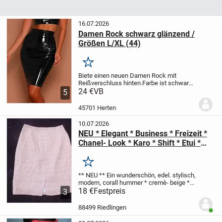
16.07.2026
Damen Rock schwarz glänzend /
Größen L/XL (44)
Merken
Biete einen neuen Damen Rock mit
Reißverschluss hinten.
Farbe ist schwarz
glänzend.
24 €
VB
Größe ist L/XL
5
(44)
Größenangaben siehe Bild
5
Figurbetonender Rock
Material : 100%
45701 Herten
Polyester
Sehr elastisch
Versand...
10.07.2026
NEU * Elegant * Business * Freizeit *
Chanel- Look * Karo * Shift * Etui *
Bleistift * Sekretärinnen * High Waist
* Mini- Rock * Minirock "YORN" Gr.
Merken
34- 36/ XS- S * corall hummer *
** NEU **
Ein wunderschön, edel. stylisch,
cremè- beige * Pastell
modern,
corall hummer * cremè- beige *
Pastell
18 €
Festpreis
im stylischen * Chanel- Look *
3
Karo
Shift * Bleistift * Etui * Sekretärinnen
High Waist * Mini- ROCK
...
88499 Riedlingen
Benut