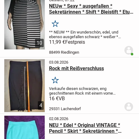
NEUw * Sexy * ausgefallen *
Sekretärinnen * Shift * Bleistift * Etui
* High waist * Gummizug * Schlupf *
Rock "Only" Gr. 34, 36- 38/ XS- S *
Merken
schwarz * weiß *
** NEUW **
Ein wunderschön, edel, und
ebenso ausgefallen
schwarz * weißer *
black and withe
11,99 €
Festpreis
Streifen in verschiedenen
10
Anordnungen
Shift * Etui * Sekretärinnen
Strech * Schlupf * High...
88499 Riedlingen
Benut
03.08.2026
Rock mit Reißverschluss
Merken
Verkaufe diesen schwarzen, eng
geschnittenen Rock mit einem vorne
befindlichen Reißverschluss, der eine
16 €
VB
super Figur macht.
4
29331 Lachendorf
02.08.2026
NEU * Edel * Original VINTAGE *
Pencil * Skirt * Sekretärinnen *
Business * Schurwolle * High Waist *