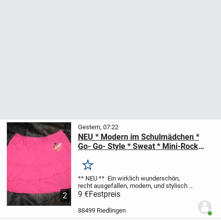
Gestern, 07:22
NEU * Modern im Schulmädchen *
Go- Go- Style * Sweat * Mini-Rock
''Chrashone'' Gr. 34- 36/ XS- S * pink *
Merken
** NEU **
Ein wirklich wunderschön,
recht ausgefallen, modern, und stylisch
Barbie- pink
9 €
Festpreis
Mini- ROCK
im
2
Schulmädchen * Go- Go- Style
**
CRASHONE **
Größe 32, 34- 36/ XS- S
...
88499 Riedlingen
Benut