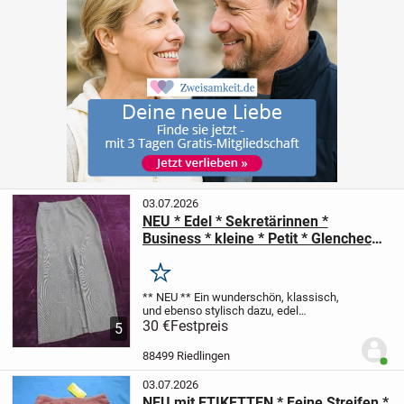
03.07.2026
NEU * Edel * Sekretärinnen *
Business * kleine * Petit * Glencheck
* Pepita * Karo * Etui * Shift * Pencil
Skirt * Maxi * Long * High Waist *
Merken
Rock "Taifun" Gr. 34- 36/ XS- S *
** NEU **
Ein wunderschön, klassisch,
schwarz * cremè- beige *
und ebenso stylisch
dazu, edel
schimmernd
30 €
Festpreis
schwarz * cremè- beige
mit
5
kleinen * Petit * Glencheck * Pepita *
Karos
Sekretärinnen * Business
Shift...
88499 Riedlingen
Benut
03.07.2026
NEU mit ETIKETTEN * Feine Streifen *