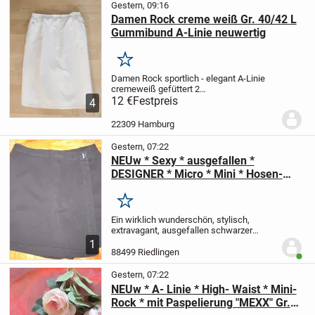
Gestern, 09:16
Damen Rock creme weiß Gr. 40/42 L
Gummibund A-Linie neuwertig
Merken
Damen Rock sportlich - elegant
A-Linie
cremeweiß
gefüttert
2
Reißverschlußtaschen
12 €
Festpreis
Gr. 40/42
4
Gummibund, ohne Verschluss
Bundweite
einfach ungedehnt ca. 39 cm, dabei noch
22309 Hamburg
gut dehnbar
Länge ca....
Gestern, 07:22
NEUw * Sexy * ausgefallen *
DESIGNER * Micro * Mini * Hosen-
Rock * wie Short * Hotpants * Gr. 32-
34/ XS * schwarz * Gothic *
Merken
Ein wirklich wunderschön, stylisch,
extravagant, ausgefallen
schwarzer
Micro- Mini * Hosen- ROCK
oder aber
1
auch
Bermuda- SHORTS
Größe 32- 34/
88499 Riedlingen
Benut
XS
Maße:
Bundweite: 33 cm (einfach)
Länge ca. 36...
Gestern, 07:22
NEUw * A- Linie * High- Waist * Mini-
Rock * mit Paspelierung "MEXX" Gr.