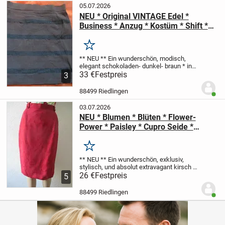
05.07.2026
NEU * Original VINTAGE Edel *
Business * Anzug * Kostüm * Shift *
Bleistift * Mini- Rock "KARL
LAGERFELD" Gr. 34- 36/ XS- S *
Merken
schokoladen- dunkel- braun *
** NEU **
Ein wunderschön, modisch,
elegant
schokoladen- dunkel- braun * in
sich quer- gestreift
33 €
Festpreis
Original VINTAGE
3
BUSINESS * KOSTÜM
Shift * Bleistift
Mini- ROCK
** KARL LAGERFELD...
88499 Riedlingen
Benut
03.07.2026
NEU * Blumen * Blüten * Flower-
Power * Paisley * Cupro Seide *
Kostüm * Sekretärinnen * Etui * Shift
* Midi- Rock "GERRY WEBER" Gr. 38-
Merken
40/ S- M * kirsch- bordaux- dunkel-
** NEU **
Ein wunderschön, exklusiv,
rot *
stylisch, und absolut extravagant
kirsch *
bordaux * dunkel- rot
26 €
Festpreis
aus super edel
5
schimmernder
Cupro Seide
Blumen *
Blüten * Flower- Power * Paisley
...
88499 Riedlingen
Benut