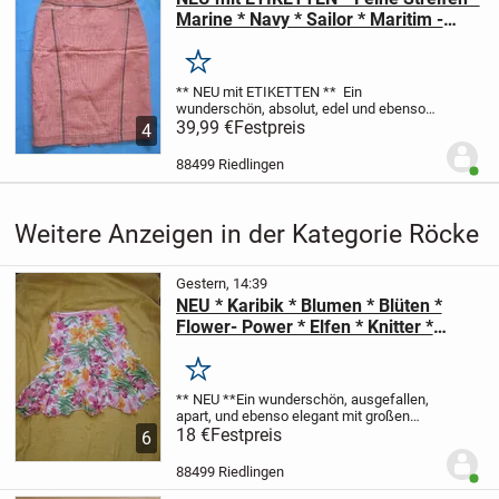
Marine * Navy * Sailor * Maritim -
Style * Bleistift * Etui * Shift * Skirt *
High waist * Mini- Rock "BIBA by
Merken
ESCADA" Gr. 36/ S * rot * weiß *
** NEU mit ETIKETTEN **
Ein
dunkel- blau *
wunderschön, absolut, edel und ebenso
ausgefallen, und sehr stylisch
39,99 €
Festpreis
rot * weiß *
4
dunkel- blau
im angesagten, Marine *
Navy * Sailor * Maritim - LOOK
mit ganz...
88499 Riedlingen
Benut
Weitere Anzeigen in der Kategorie Röcke
Gestern, 14:39
NEU * Karibik * Blumen * Blüten *
Flower- Power * Elfen * Knitter *
Crinkel * Seiden- Chiffon * Zipfel * A-
Linie * Rock "HIRSCH." Gr. 38- 40/ S-
Merken
M * pink * rosè grün * mandarin *
** NEU **
Ein wunderschön, ausgefallen,
orange * gelb * weiß *
apart, und ebenso elegant
mit großen
Karibik- Blumen * Blütem * Flower-
18 €
Festpreis
6
Power
pink * rosè grün * mandarin *
orange * gelb * weiß *
Elfen * Festival *...
88499 Riedlingen
Benut