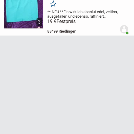
Midi * Etui * Rock "She" Gr. 38- 40/ S-
Merken
M, smaragd- grün *
** NEU **
Ein wirklich absolut edel, zeitlos,
ausgefallen und ebenso, raffiniert
leuchtend * smaragd * grün
19 €
Festpreis
ORIGINAL
3
VINTAGE
Sekretärinnen * Pencil * Skirt
Business * Freizeit
High...
88499 Riedlingen
Benut