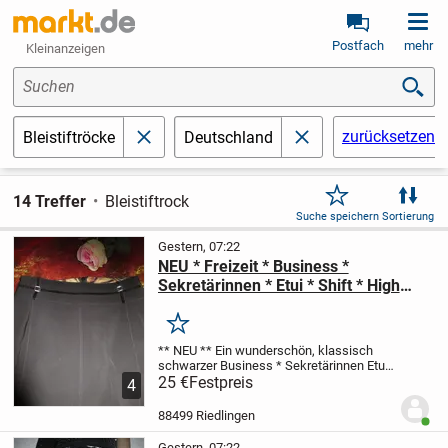
Postfach
mehr
Kleinanzeigen
Suchen
zurücksetzen
Bleistiftröcke
Deutschland
schließen
schließen
14 Treffer
Bleistiftrock
Suche speichern
Sortierung
Gestern, 07:22
NEU * Freizeit * Business *
Sekretärinnen * Etui * Shift * High
Waist * Rock mit Swarovski * Glitzer-
Kristallen "BIBA by ESCADA" Gr. 32-
Merken
34/ XS * schwarz * Gothic *
** NEU **
Ein wunderschön, klassisch
schwarzer
Business * Sekretärinnen
Etui
Shift
25 €
High Waist * ROCK
Festpreis
** BIBA by
4
ESCADA *
Größe 32- 34/ XS
Maße:
Länge:
ca. 70 cm
...
88499 Riedlingen
Benut
Gestern, 07:22