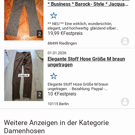
* Business * Barock- Style * Jacquard
* Blumen * Blüten * Hose "Massimo
Dutti" Gr. 38/ S * silber * braun *
Merken
** NEU **
Eine wirklich, wunderschön,
elegant, und hochwertig
glänzend silber-
grau * braun * beige * schwarz
19,99 €
Festpreis
in sich
2
gemustert Streifen mit einer derzeit total
angesagten,
Jacquard * Blumen...
88499 Riedlingen
01.01.2026
Elegante Stoff Hose Größe M braun
ungetragen
Merken
Elegante Stoff Hose Größe M braun
ungetragen
- Bezahlung: Paypal
-
Haustierfreier und rauchfreier Haushalt
10 €
Festpreis
-
2
Versand erfolgt noch am selben Tag,
wenn die Post noch geöffnet hat
-
10115 Berlin
Mengenrabatt...
Weitere Anzeigen in der Kategorie
Damenhosen