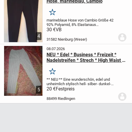
Hose, marineblau, Cambio
Merken
marineblaue Hose von Cambio
Größe 42
92% Polyamid, 8% Elastan
aus
Nichtraucherhaushalt
30 €
VB
4
31582 Nienburg (Weser)
08.07.2026
NEU * Edel * Business * Freizeit *
Nadelstreifen * Strech * High Waist *
Hose "zaffiri" Gr. 36- 38/ S * hell-
silber- dunkel- grau *
Merken
** NEU **
Eine wunderschön, edel und
unheimlich stylisch
hell- silber- dunkel-
grau
20 €
Steifen
Festpreis
Business * Freizeit
Strech
5
High- Waist
HOSE
** zaffiri ** Original
Größe 36- 38/ S
...
88499 Riedlingen