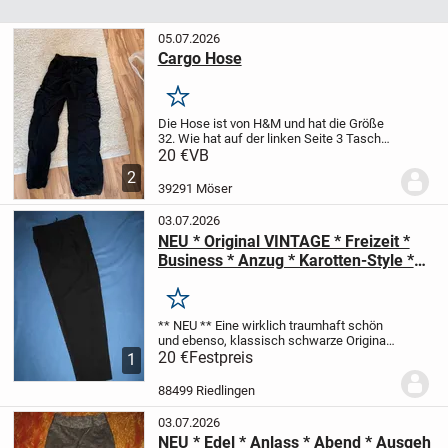
05.07.2026
Cargo Hose
Merken
Die Hose ist von H&M und hat die Größe
32. Wie hat auf der linken Seite 3 Taschen
und auf der rechten 2. Sie wurde nicht oft
20 €
VB
getragen.
2
39291 Möser
03.07.2026
NEU * Original VINTAGE * Freizeit *
Business * Anzug * Karotten-Style *
High Waist * HOSE "GinaTagara"
Originale * Gr. 36- 38/ S * schwarz *
Merken
Gothic *
** NEU **
Eine wirklich traumhaft schön
und ebenso, klassisch
schwarze
Original
VINTAGE
20 €
Festpreis
Business * Anzug * Abend
High
1
Waist
Karotten- Style * HOSE
** GINA
TAGARA ** Original
...
88499 Riedlingen
03.07.2026
NEU * Edel * Anlass * Abend * Ausgeh