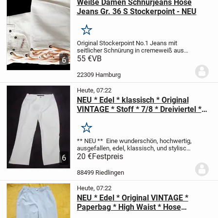
Weiße Damen Schnürjeans Hose
Jeans Gr. 36 S Stockerpoint - NEU
Merken
Original Stockerpoint No.1 Jeans mit
seitlicher Schnürung in cremeweiß aus
Baumwolle.
55 €
VB
Schmaler, langer Schnitt,
6
geeignet für große schlanke Damen.
Die
Hose war sündhaft teuer, landete dann...
22309 Hamburg
Heute, 07:22
NEU * Edel * klassisch * Original
VINTAGE * Stoff * 7/8 * Dreiviertel *
Stiefel * Capri * High Waist * Hose
"Diesel Style Lab" Gr. 34- 36/ XS- S *
Merken
natur- weiß * ivory *
** NEU **
Eine wunderschön, hochwertig,
ausgefallen, edel, klassisch, und stylisch
natur- weiß * ivory
20 €
Festpreis
Original VINTAGE
7/8 *
6
Dreiviertel * Stiefel * Capri
Stoff * High
Waist * HOSE
...
88499 Riedlingen
Heute, 07:22
NEU * Edel * Original VINTAGE *
Paperbag * High Waist * Hose
"RIGANI" Gr. 34- 36/ XS- S * hell-