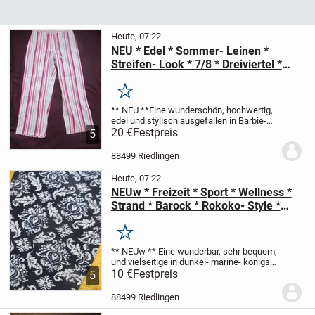
Heute, 07:22
NEU * Edel * Sommer- Leinen *
Streifen- Look * 7/8 * Dreiviertel *
Capri * Hose "Renato Bene * Made in
France" Original * Gr. 34- 36/ XS- S *
Merken
pink * weiß *
** NEU **
Eine wunderschön, hochwertig,
edel und stylisch ausgefallen
in Barbie-
pink * weiß
20 €
Festpreis
im angesagten, Streifen- Look
5
Dreiviertel * 7/8 *
Leinen * Capri- HOSE
**
Renato Bene * Made...
88499 Riedlingen
Heute, 07:22
NEUw * Freizeit * Sport * Wellness *
Strand * Barock * Rokoko- Style *
Schlupf- Hose "E&D" Gr. 46- 48/ L- XL
* königs- dunkel- blau * weiß *
Merken
** NEUw **
Eine wunderbar, sehr bequem,
und vielseitige
in dunkel- marine- königs-
blau * weiß
10 €
Festpreis
Freizeit * Wellness * Sport *
5
Strand
Barock * Rokoko- Style
Schlupf-
HOSE
** E&D **
...
88499 Riedlingen