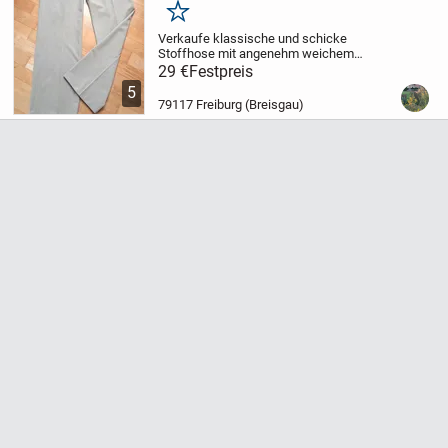
Merken
Verkaufe klassische und schicke
Stoffhose mit angenehm weichem
Tragegefühl. Die Hose mit weich
29 €
Festpreis
fließendem Viskose-Anteil fühlt sich toll
5
auf der Haut an und liegt mit den leicht
79117 Freiburg (Breisgau)
ausgestellten Beinen...