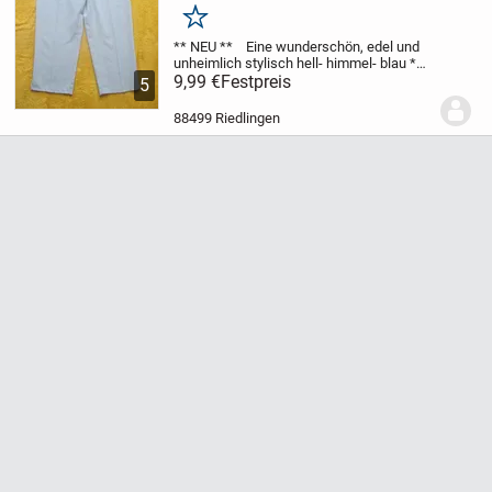
himmel- blau * serenity *
Merken
** NEU **
Eine wunderschön, edel und
unheimlich stylisch
hell- himmel- blau *
serenity
9,99 €
Festpreis
Original VINTAGE
High- Waist *
5
Paper bag
Anzug HOSE
** RIGANI **
Größe 34- 36/ XS- S
Maße: ...
88499 Riedlingen