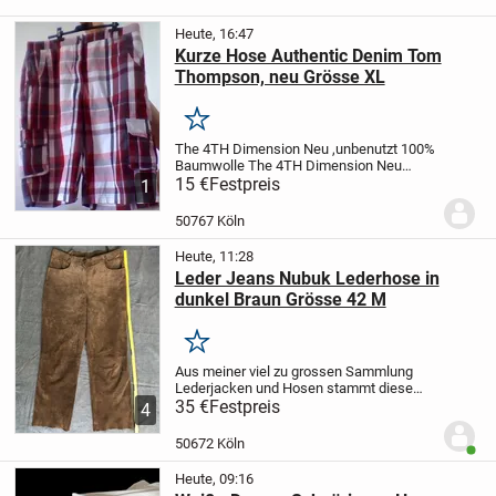
Heute, 16:47
Kurze Hose Authentic Denim Tom
Thompson, neu Grösse XL
Merken
The 4TH Dimension
Neu ,unbenutzt
100%
Baumwolle
The 4TH Dimension
Neu
,unbenutzt
15 €
Festpreis
100% Baumwolle
1
50767 Köln
Heute, 11:28
Leder Jeans Nubuk Lederhose in
dunkel Braun Grösse 42 M
Merken
Aus meiner viel zu grossen Sammlung
Lederjacken und Hosen stammt diese
dunkelbraune Vintage Nubuk Lederhose
35 €
Festpreis
4
Biker LederJeans in braunem Echt Leder (
Nubukleder / Wildleder), die in etwa
50672 Köln
Benut
einer...
Heute, 09:16