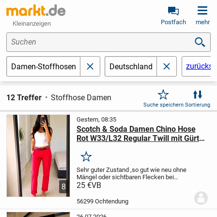
Postfach
mehr
Kleinanzeigen
Suchen
zurückse
Damen-Stoffhosen
Deutschland
schließen
schließen
12 Treffer
Stoffhose Damen
Suche speichern
Sortierung
Gestern, 08:35
Scotch & Soda Damen Chino Hose
Rot W33/L32 Regular Twill mit Gürtel
& Taschen
Merken
Sehr guter Zustand ,so gut wie neu ohne
Mängel oder sichtbaren Flecken bei
Fragen gerne anschreiben
25 €
VB
8
56299 Ochtendung
26.07.2026