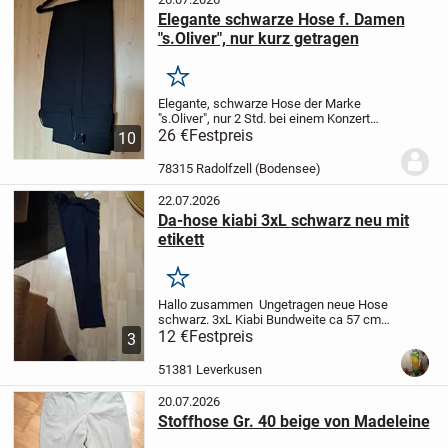
Elegante schwarze Hose f. Damen
"s.Oliver", nur kurz getragen
Merken
Elegante, schwarze Hose der Marke
"s.Oliver", nur 2 Std. bei einem Konzert
getragen, also fast neu!
26 €
Festpreis
Größe 34 (fällt
10
etwas größer aus)
Eine schwarze Hose
kann man mit allen Farben kombinieren,
78315 Radolfzell (Bodensee)
sie...
22.07.2026
Da-hose kiabi 3xL schwarz neu mit
etikett
Merken
Hallo zusammen
Ungetragen neue Hose
schwarz. 3xL
Kiabi
Bundweite ca 57 cm
Bundhöhe vorne ca 32 cm
12 €
Festpreis
Bundhöhe
3
hinten ca 46 cm
Schrittlänge ca 75 cm
Beinöffnung ca 17 cm
Gesamtlänge ca
51381 Leverkusen
106 cm...
20.07.2026
Stoffhose Gr. 40 beige von Madeleine