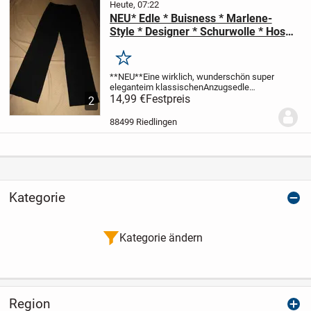
Heute, 07:22
NEU* Edle * Buisness * Marlene-
Style * Designer * Schurwolle * Hose
Gr. 34/ XS, schwarz*
Merken
**NEU**
Eine wirklich, wunderschön super
elegante
im klassischen
Anzugs
edle
Schurwolle
14,99 €
Festpreis
Designer Marlene- Style
2
HOSE
schwarz
Größe 34- 36/ XS-
S
Maße:
Bundweite: ca. 34,5 cm
88499 Riedlingen
(einfach)
Außenbein-...
Kategorie
Kategorie ändern
Region