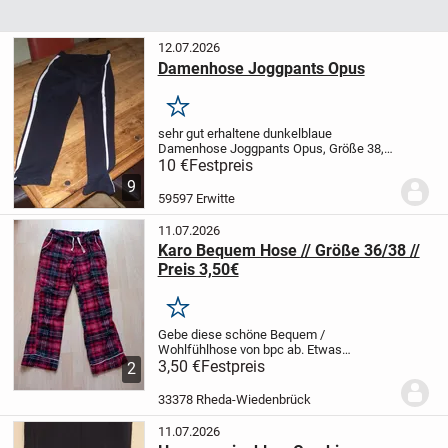
12.07.2026
Damenhose Joggpants Opus
Merken
sehr gut erhaltene dunkelblaue
Damenhose Joggpants Opus, Größe 38,
für 10 Euro ab Erwitte abzugeben.
10 €
Festpreis
Versand gegen Aufpreis möglich.
9
59597 Erwitte
11.07.2026
Karo Bequem Hose // Größe 36/38 //
Preis 3,50€
Merken
Gebe diese schöne Bequem /
Wohlfühlhose von bpc ab.
Etwas
Waschpeeling ist vorhanden, ansonsten
3,50 €
Festpreis
2
ohne Mängel.
Größe 36 / 38
Preis 3,50€
Kann in 33378 Wiedenbrück abgeholt
33378 Rheda-Wiedenbrück
werden. Versand ist auf...
11.07.2026