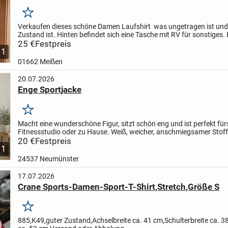
Merken
Verkaufen dieses schöne Damen Laufshirt was ungetragen ist und
Zustand ist.
Hinten befindet sich eine Tasche mit RV für sonstiges. 
normaler Figur mit 44 46.
25 €
Festpreis
1
01662 Meißen
20.07.2026
Enge Sportjacke
Merken
Macht eine wunderschöne Figur, sitzt schön eng und ist perfekt für
Fitnessstudio oder zu Hause. Weiß, weicher, anschmiegsamer Stoff
20 €
Festpreis
1
24537 Neumünster
17.07.2026
Crane Sports-Damen-Sport-T-Shirt,Stretch,Größe S
Merken
885,K49,guter Zustand,Achselbreite ca. 41 cm,Schulterbreite ca. 