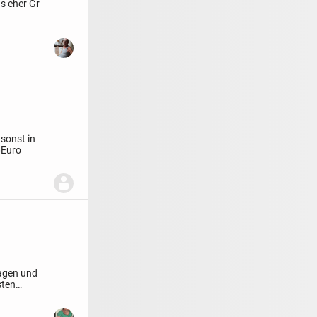
s eher Gr
sonst in
6Euro
ragen und
sten