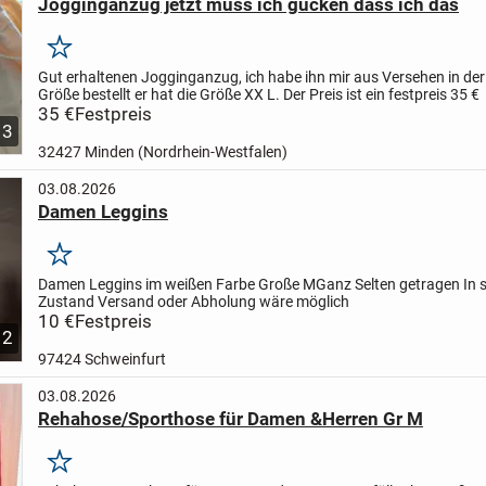
Jogginganzug jetzt muss ich gucken dass ich das
Merken
Gut erhaltenen Jogginganzug, ich habe ihn mir aus Versehen in der
Größe bestellt er hat die Größe XX L. Der Preis ist ein festpreis 35 €
35 €
Festpreis
3
32427 Minden (Nordrhein-Westfalen)
03.08.2026
Damen Leggins
Merken
Damen Leggins im weißen Farbe
Große M
Ganz Selten getragen
In 
Zustand
Versand oder Abholung wäre möglich
10 €
Festpreis
2
97424 Schweinfurt
03.08.2026
Rehahose/Sporthose für Damen &Herren Gr M
Merken