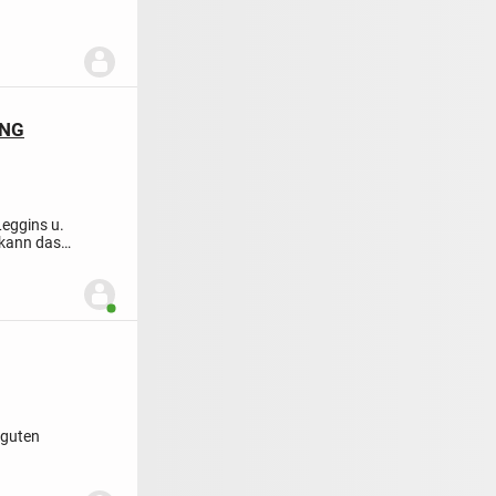
UNG
Leggins u.
 kann das
Benutzer ist online
 guten