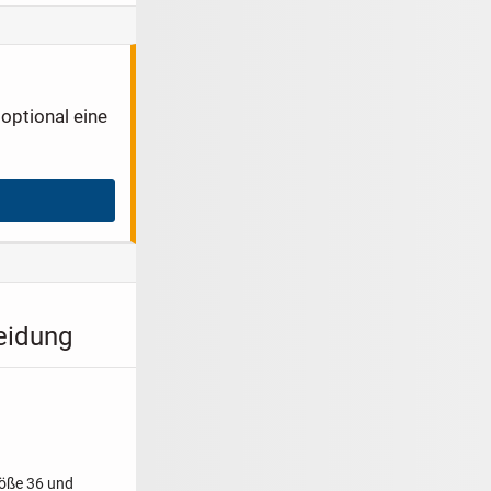
optional eine
eidung
röße 36 und