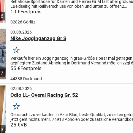
Rehahose/Sporthose für Damen und Herren Gr M fällt aber groß au
L
Beidseitig mit Reißverschluss von oben und unten zu öffnen
2
Seitentaschen
10 €
Festpreis
Artikel ist unbenutzt und in original Verpackung
...
6
02826 Görlitz
03.08.2026
Nike Jogginganzug Gr S
Merken
Verkaufe hier ein Jogginganzug in grau-Größe s paar mal getragen 
gepflegtem Zustand
Abholung in Dortmund Versand möglich zzgl 
55 €
Festpreis
7
44388 Dortmund
02.08.2026
Odlo LL- Overal Racing Gr. 52
Merken
Gebraucht zu verkaufen in Azur Blau, beste Qualität, zu selten get
jetzt geht nichts mehr. 74918 Abholen oder zusätzliche Versandko
innerhalb Deutschland
25 €
VB
3