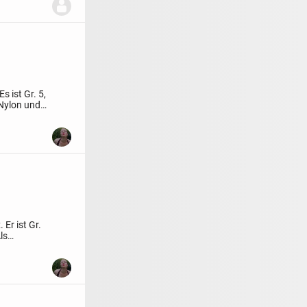
s ist Gr. 5,
 Nylon und
x.
Er ist Gr.
ls