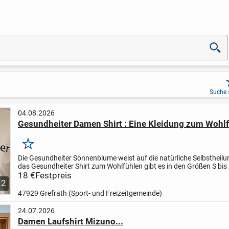
Suche 
04.08.2026
Gesundheiter Damen Shirt : Eine Kleidung zum Wohl
Merken
Die Gesundheiter Sonnenblume weist auf die natürliche Selbstheilu
das Gesundheiter Shirt zum Wohlfühlen gibt es in den Größen S bis 
von guter Qualität (Marke Payper, 100 Prozent...
18 €
Festpreis
2
47929 Grefrath (Sport- und Freizeitgemeinde)
24.07.2026
Damen Laufshirt Mizuno...