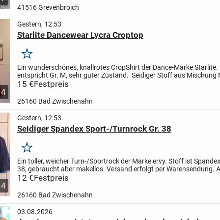
41516 Grevenbroich
Gestern, 12:53
Starlite Dancewear Lycra Croptop
Merken
Ein wunderschönes, knallrotes CropShirt der Dance-Marke Starlite. E
entspricht Gr. M, sehr guter Zustand.
Seidiger Stoff aus Mischung
Lycra, im Nacken mit Klett zu verschließen...
15 €
Festpreis
4
26160 Bad Zwischenahn
Gestern, 12:53
Seidiger Spandex Sport-/Turnrock Gr. 38
Merken
Ein toller, weicher Turn-/Sportrock der Marke ervy. Stoff ist Spande
38, gebraucht aber makellos.
Versand erfolgt per Warensendung.
A
Privatverkäuferin übernehme ich keine Garantie...
12 €
Festpreis
4
26160 Bad Zwischenahn
03.08.2026