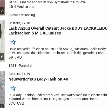
ist neu. Und die andere ist von Gymshark in Größe36.
25 €
Festpreis
3
83395 Freilassing
Gestern, 19:18
Lack Anzug Overall Catsuit Jacke BODY LACKKLEID
Lacksachen S M L XL unisex
Merken
Hallo.
Ich verkaufe einen neuen Lack Anzug,, wie auch Jacke Body 
S. W. ich passe da leider nicht mehr rein
Durch den geraden Schnitt
9
auch ein Mann tragen
69 €
VB
Mit Versand pro Stück 69
16341 Panketal
Gestern, 14:19
Neuwertig*IXS Lady-Fashion 40
Merken
IXS Lady-Fashion Lederkombi 2tlg. schwarz/weiß
Ist in einem sehr
Zustand
Wurde höchstens 10 x getragen
stammt aus einem
Nichtraucherhaushalt
370 €
VB
biete noch weitere Artikel an
Pay Pal...
7